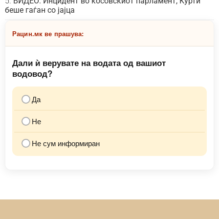
ВИДЕО: Инцидент во косовскиот парламент, Курти
беше гаѓан со јајца
Рацин.мк ве прашува:
Дали ѝ верувате на водата од вашиот
водовод?
Да
Не
Не сум информиран