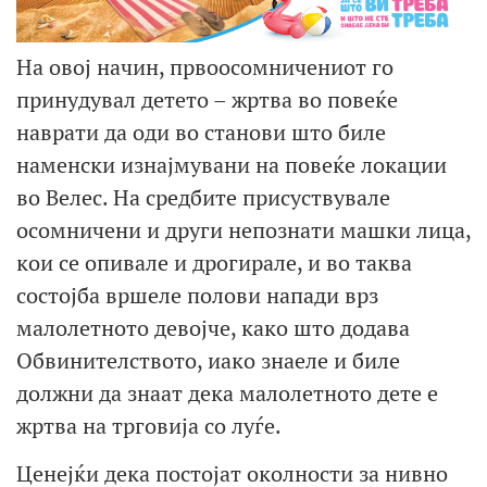
На овој начин, првоосомничениот го
принудувал детето – жртва во повеќе
наврати да оди во станови што биле
наменски изнајмувани на повеќе локации
во Велес. На средбите присуствувале
осомничени и други непознати машки лица,
кои се опивале и дрогирале, и во таква
состојба вршеле полови напади врз
малолетното девојче, како што додава
Обвинителството, иако знаеле и биле
должни да знаат дека малолетното дете е
жртва на трговија со луѓе.
Ценејќи дека постојат околности за нивно