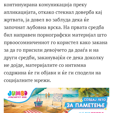
континуирана комуникација преку
апликацијата, откако стекнал доверба кај
жртвата, ја довел во заблуда дека ќе
започнат љубовна врска. На првата средба
бил направен порнографски материјал што
првоосомничениот го користел како закана
за да го присили девојчето да доаѓа и на
други средби, заканувајќи се дека доколку
не дојде, материјалите со интимна
содржина ќе ги објави и ќе ги сподели на
социјалните мрежи.