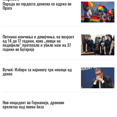
Парада на гордоста денеска се одржа во
Прага
Петмина момчиња и девојчиња, на возраст
од 14 до 17 години, како „ловци на
педофили“ претепале и убиле маж на 37
години во Бугарија
Вучиќ: Избори за најмногу три месеци од
денес
Нов инцидент во Германија, дронови
прелетаа над воена база