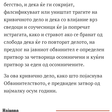
бегство, и дека ќе ги сокријат,
фалсификуваат или уништат трагите на
кривичното дело и дека со влијание врз
сведоци и соучесници ќе ја попречат
истрагата, како и стравот ако се бранат од
слобода дека ќе го повторат делото, на
предлог на јавниот обвинител е определен
притвор за четворица осомничени и куќен
притвор за еден од осомничените.
За ова кривично дело, како што појаснува
Обвинителството, е предвиден затвор од
најмалку осум години.​
Најново