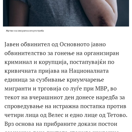
Жртви на сексуална злоупотреба
Јавен обвинител од Основното јавно
обвинителство за гонење на организиран
криминал и корупција, постапувајќи по
кривичната пријава на Националната
единица за сузбивање криумчарење
мигранти и трговија со луѓе при МВР, во
текот на вчерашниот ден донесе наредба за
спроведување на истражна постапка против
четири лица од Велес и едно лице од Тетово.
Врз основа на прибраните докази постои