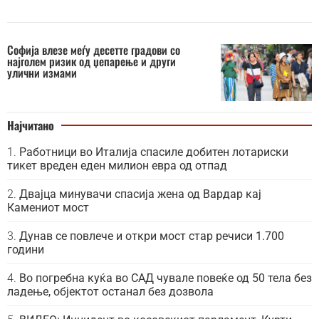
Софија влезе меѓу десетте градови со
најголем ризик од џепарење и други
улични измами
Најчитано
Работници во Италија спасиле добитен лотариски
тикет вреден еден милион евра од отпад
Двајца минувачи спасија жена од Вардар кај
Камениот мост
Дунав се повлече и откри мост стар речиси 1.700
години
Во погребна куќа во САД чувале повеќе од 50 тела без
ладење, објектот останал без дозвола