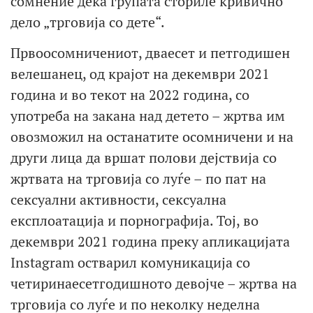
сомнение дека групата сториле кривично
дело „трговија со дете“.
Првоосомничениот, дваесет и петгодишен
велешанец, од крајот на декември 2021
година и во текот на 2022 година, со
употреба на закана над детето – жртва им
овозможил на останатите осомничени и на
други лица да вршат полови дејствија со
жртвата на трговија со луѓе – по пат на
сексуални активности, сексуална
експлоатација и порнографија. Тој, во
декември 2021 година преку апликацијата
Instagram остварил комуникација со
четиринаесетгодишното девојче – жртва на
трговија со луѓе и по неколку неделна