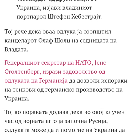
Украина, изјави владиниот
портпарол Штефен Хебестрајт.
Тој рече дека оваа одлука ја соопштил
канцеларот Олаф Шолц на седницата на
Владата.
Генералниот секретар на НАТО, Јенс
Столтенберг, изрази задоволство од
одлуката на Германија
да дозволи испораки
на тенкови од германско производство на
Украина.
Тој во пораката додава дека во овој клучен
час од војната што ја започна Русија,
одлуката може да и помогне на Украина да