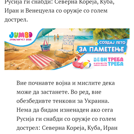
Русија ги снабди: Северна Кореја, Куба,
Иран и Венецуела со оружје со голем
дострел.
Вие почнавте војна и мислите дека
може да застанете. Во ред, вие
обезбедивте тенкови за Украина.
Нема да бидам изненаден ако сега
Русија ги снабди со оружје со голем
дострел: Северна Кореја, Куба, Иран