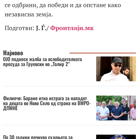
се одбрани, да победи и да опстане како
независна земја.
Подготви:
Ј. Ѓ./
Фронтлајн.мк
Најново
OJO поднесе жалба за ослободителната
пресуда за Груевски во „Талир 2“
Филипче: Бараме итна истрага за нападот
на децата во Ново Село од страна на ВМРО-
ДПМНЕ
По 30 години почнува судењето за