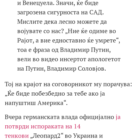
и Венецуела. Значи, ќе биде
загрозена сигурноста на САД.
Мислите дека лесно можете да
војувате со нас? „Ние ќе одиме во
Рајот, а вие едноставно ќе умрете“,
тоа е фраза од Владимир Путин,
вели во видео инсертот апологетот
на Путин, Владимир Соловјов.
Тој на крајот на соговорникот му порачува:
„Ќе биде побезбедно за тебе ако ја
напуштиш Америка“.
Вчера германската влада официјално
ја
потврди испораката на 14
тенкови
„Леопард2“ во Украина и