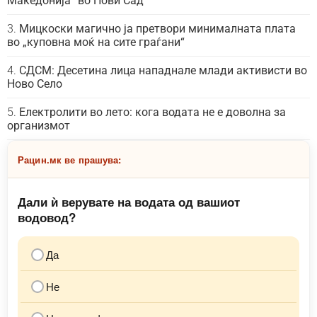
Македонија“ во Нови Сад
Мицкоски магично ја претвори минималната плата
во „куповна моќ на сите граѓани“
СДСМ: Десетина лица нападнале млади активисти во
Ново Село
Електролити во лето: кога водата не е доволна за
организмот
Рацин.мк ве прашува:
Дали ѝ верувате на водата од вашиот
водовод?
Да
Не