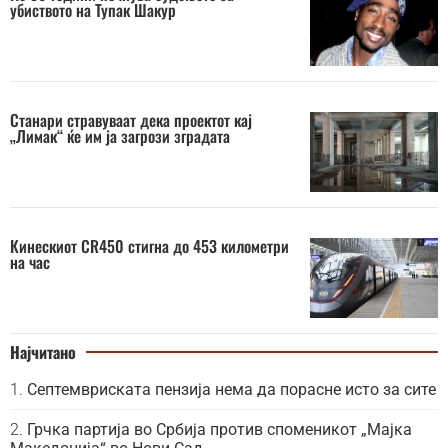
убиството на Тупак Шакур
Станари стравуваат дека проектот кај
„Лимак“ ќе им ја загрози зградата
Кинескиот CR450 стигна до 453 километри
на час
Најчитано
Септемвриската пензија нема да порасне исто за сите
Грчка партија во Србија против споменикот „Мајка