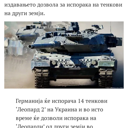
издавањето дозвола за испорака на тенкови
на други земји.
Германија ќе испорача 14 тенкови
‘Леопард 2’ на Украина и во исто
време ќе дозволи испорака на
‘Леопарди’ од други земји во