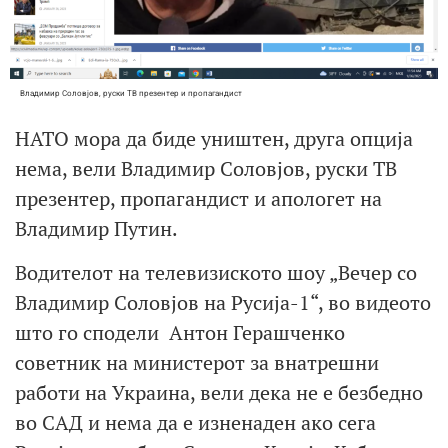
Владимир Соловјов, руски ТВ презентер и пропагандист
НАТО мора да биде уништен, друга опција
нема, вели Владимир Соловјов, руски ТВ
презентер, пропагандист и апологет на
Владимир Путин.
Водителот на телевизиското шоу „Вечер со
Владимир Соловјов на Русија-1“, во видеото
што го сподели Антон Герашченко
советник на министерот за внатрешни
работи на Украина, вели дека не е безбедно
во САД и нема да е изненаден ако сега