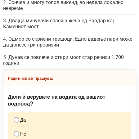
Сончев и многу топол викенд, во недела локално
невреме
Двајца минувачи спасија жена од Вардар кај
Камениот мост
Одмор со скриени трошоци: Едно вадење пари може
да донесе три провизии
Дунав се повлече и откри мост стар речиси 1.700
години
Рацин.мк ве прашува:
Дали ѝ верувате на водата од вашиот
водовод?
Да
Не