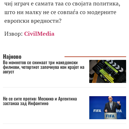
чиј играч е самата таа со својата политика,
што ни малку не се совпаѓа со модерните
европски вредности?
Извор:
CivilMedia
Најново
Во момнетов се снимаат три македонски
филмови, четвртиот започнува кон крајот на
август
Не се сите против: Мескико и Аргентина
застанаа зад Инфантино