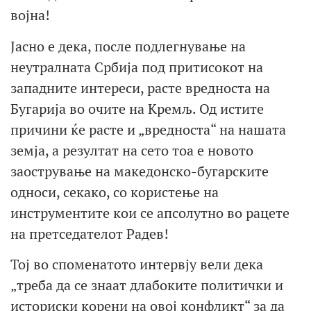
војна!
Јасно е дека, после подлегнување на
неутралната Србија под притисокот на
западните интереси, расте вредноста на
Бугарија во очите на Кремљ. Од истите
причини ќе расте и „вредноста“ на нашата
земја, а резултат на сето тоа е новото
заострување на македонско-бугарските
односи, секако, со користење на
инструментите кои се апсолутно во рацете
на претседателот Радев!
Тој во споменатото интервју вели дека
„треба да се знаат длабоките политички и
историски корени на овој конфликт“ за да