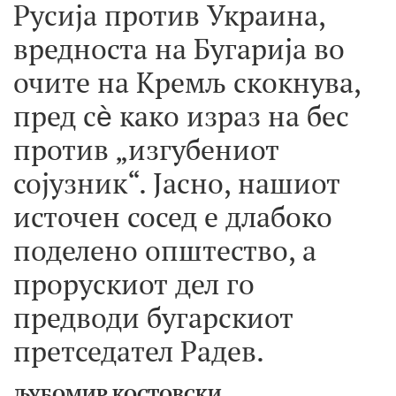
Русија против Украина,
вредноста на Бугарија во
очите на Кремљ скокнува,
пред сѐ како израз на бес
против „изгубениот
сојузник“. Јасно, нашиот
источен сосед е длабоко
поделено општество, а
прорускиот дел го
предводи бугарскиот
претседател Радев.
ЉУБОМИР КОСТОВСКИ