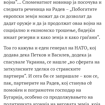
војна“… Споменатиот новинар ја посочува и
следната реченица на Радев – „Побогатите
европски земји можат да си дозволат да
дадат оружје и да ја продолжат оваа војна на
социјално и економско трошење, бидејќи
имаат резерви и како земја и како граѓани“.
Тоа го кажува и еден генерал на НАТО, кој
додава дека Петков и Василев, додека ја
спасувале Украина, се нашле „во сферата на
заткулисните зделки со странските
партнери“. И сега би се запрашале – кои се,
пак, партнерите на Радев, кој станува сѐ
помоќен и пограмотен господар на
Бугарија, особено со продолжувањето на
политичката агонија на неговата земја, која