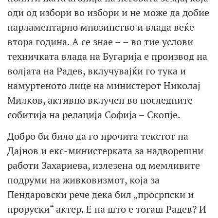
оди од избори во избори и не може да добие
парламентарно мнозинство и влада веќе
втора година. А се знае – – во тие услови
техничката влада на Бугарија е производ на
волјата на Радев, вклучувајќи го тука и
намуртеното лице на министерот Николај
Милков, активно вклучен во последните
собитија на релација Софија – Скопје.
Добро би било да го прочита текстот на
Дајнов и екс-министерката за надворешни
работи Захариева, излезена од мемливите
подруми на живковизмот, која за
Пендаровски рече дека бил „просрпски и
проруски“ актер. Е па што е тогаш Радев? И