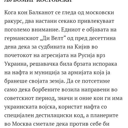
Кога кон Балканот се гледа од московски
ракурс, два настани секако привлекуваат
поголемо внимание. Едниот е објавата на
германскиот „Ди Велт“ од пред десеттина
дена дека за судбината на Кијив во
почетокот на агресијата на Русија врз
Украина, решавачка била брзата испорака
на нафта и муниција за армијата која ја
бранеше својата земја. Да се потсетиме
само дека борбените возила направени во
советскиот период, значи и оние кои ги има
украинската војска, користат нафта со
специјален дестилациски код, а планерите
во Москва сметале дека против себе би