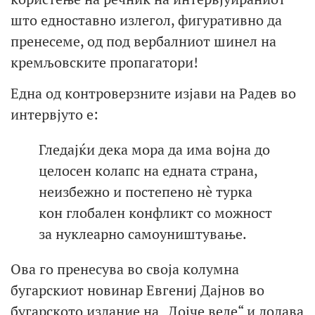
што едноставно излегол, фигуративно да
пренесеме, од под вербалниот шинел на
кремљовските пропагатори!
Една од контроверзните изјави на Радев во
интервјуто е:
Гледајќи дека мора да има војна до
целосен колапс на едната страна,
неизбежно и постепено нè турка
кон глобален конфликт со можност
за нуклеарно самоуништување.
Ова го пренесува во своја колумна
бугарскиот новинар Евгениј Дајнов во
бугарското издание на „Дојче веле“ и додава