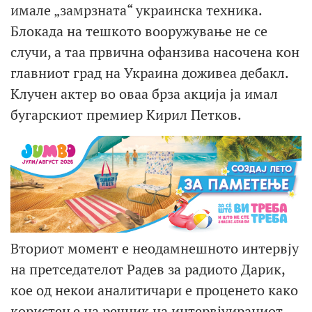
имале „замрзната“ украинска техника.
Блокада на тешкото вооружување не се
случи, а таа првична офанзива насочена кон
главниот град на Украина доживеа дебакл.
Клучен актер во оваа брза акција ја имал
бугарскиот премиер Кирил Петков.
Вториот момент е неодамнешното интервју
на претседателот Радев за радиото Дарик,
кое од некои аналитичари е проценето како
користење на речник на интервјуираниот