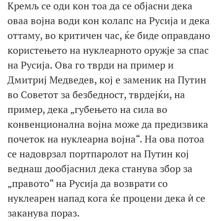
Кремљ се оди кон тоа да се објасни дека
оваа војна води кон колапс на Русија и дека
оттаму, во критичен час, ќе биде оправдано
користењето на нуклеарното оружје за спас
на Русија. Ова го тврди на пример и
Дмитриј Медведев, кој е заменик на Путин
во Советот за безбедност, тврдејќи, на
пример, дека „губењето на сила во
конвенционална војна може да предизвика
почеток на нуклеарна војна“. На ова потоа
се надоврзал портпаролот на Путин кој
веднаш дообјаснил дека станува збор за
„правото“ на Русија да возврати со
нуклеарен напад кога ќе процени дека ѝ се
заканува пораз.