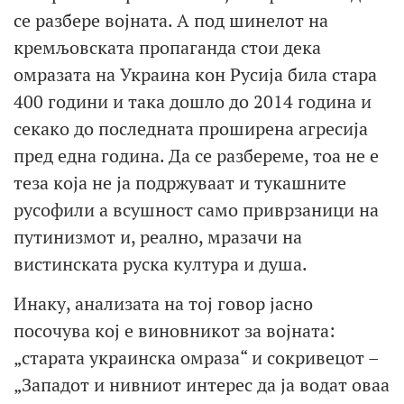
се разбере војната. А под шинелот на
кремљовската пропаганда стои дека
омразата на Украина кон Русија била стара
400 години и така дошло до 2014 година и
секако до последната проширена агресија
пред една година. Да се разбереме, тоа не е
теза која не ја подржуваат и тукашните
русофили а всушност само приврзаници на
путинизмот и, реално, мразачи на
вистинската руска култура и душа.
Инаку, анализата на тој говор јасно
посочува кој е виновникот за војната:
„старата украинска омраза“ и сокривецот –
„Западот и нивниот интерес да ја водат оваа