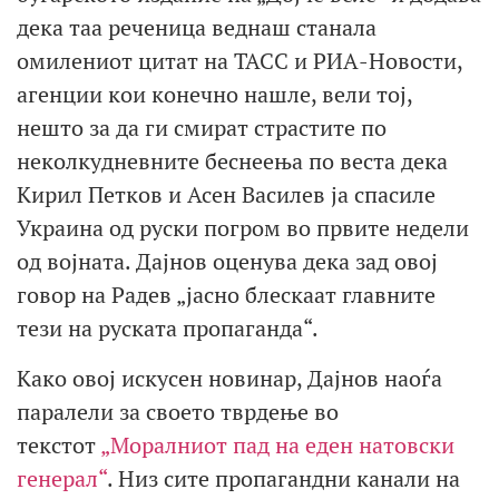
дека таа реченица веднаш станала
омилениот цитат на ТАСС и РИА-Новости,
агенции кои конечно нашле, вели тој,
нешто за да ги смират страстите по
неколкудневните беснеења по веста дека
Кирил Петков и Асен Василев ја спасиле
Украина од руски погром во првите недели
од војната. Дајнов оценува дека зад овој
говор на Радев „јасно блескаат главните
тези на руската пропаганда“.
Како овој искусен новинар, Дајнов наоѓа
паралели за своето тврдење во
текстот
„Моралниот пад на еден натовски
генерал“
. Низ сите пропагандни канали на