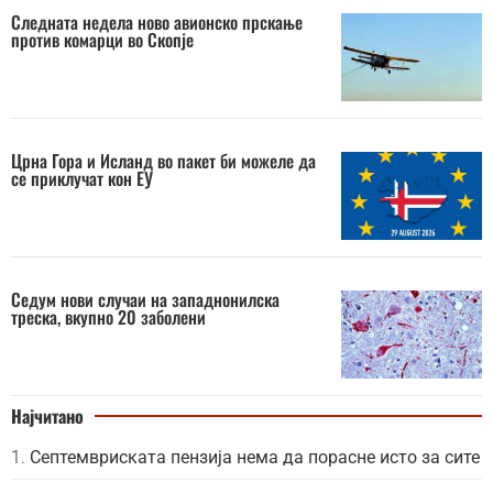
Следната недела ново авионско прскање
против комарци во Скопје
Црна Гора и Исланд во пакет би можеле да
се приклучат кон ЕУ
Седум нови случаи на западнонилска
треска, вкупно 20 заболени
Најчитано
Септемвриската пензија нема да порасне исто за сите