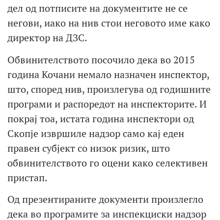
дел од потписите на документите не се
негови, иако на нив стои неговото име како
директор на ДЗС.
Обвинителството посочило дека во 2015
година Кочани немало назначен инспектор,
што, според нив, произлегува од годишните
програми и распоредот на инспекторите. И
покрај тоа, истата година инспектори од
Скопје извршиле надзор само кај еден
правен субјект со низок ризик, што
обвинителството го оцени како селективен
пристап.
Од презентираните документи произлегло
дека во програмите за инспекциски надзор