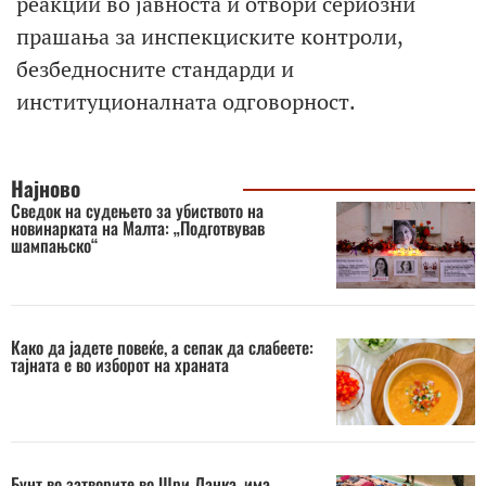
реакции во јавноста и отвори сериозни
прашања за инспекциските контроли,
безбедносните стандарди и
институционалната одговорност.
Најново
Сведок на судењето за убиството на
новинарката на Малта: „Подготвував
шампањско“
Како да јадете повеќе, а сепак да слабеете:
тајната е во изборот на храната
Бунт во затворите во Шри Ланка, има