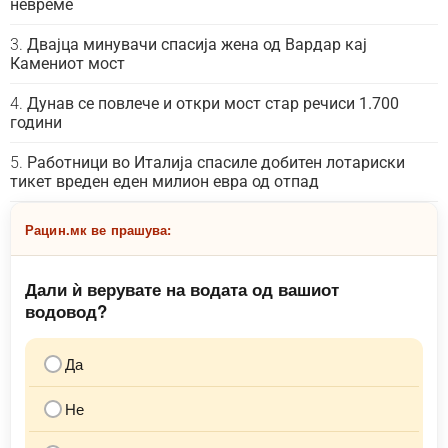
невреме
Двајца минувачи спасија жена од Вардар кај
Камениот мост
Дунав се повлече и откри мост стар речиси 1.700
години
Работници во Италија спасиле добитен лотариски
тикет вреден еден милион евра од отпад
Рацин.мк ве прашува:
Дали ѝ верувате на водата од вашиот
водовод?
Да
Не