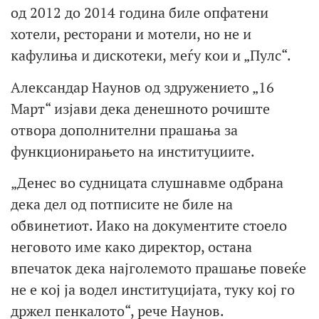
од 2012 до 2014 година биле опфатени
хотели, ресторани и мотели, но не и
кафулиња и дискотеки, меѓу кои и „Пулс“.
Александар Наунов од здружението „16
Март“ изјави дека денешното рочиште
отвора дополнителни прашања за
функционирањето на институциите.
„Денес во судницата слушнавме одбрана
дека дел од потписите не биле на
обвинетиот. Иако на документите стоело
неговото име како директор, остана
впечаток дека најголемото прашање повеќе
не е кој ја водел институцијата, туку кој го
држел пенкалото“, рече Наунов.