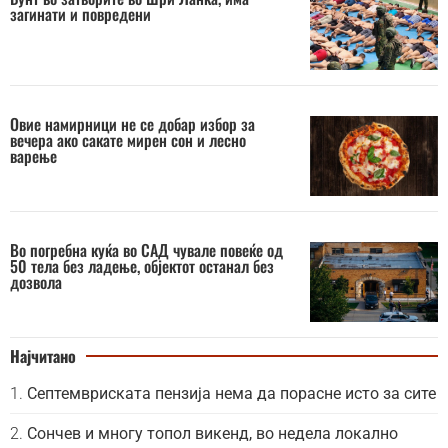
загинати и повредени
Овие намирници не се добар избор за
вечера ако сакате мирен сон и лесно
варење
Во погребна куќа во САД чувале повеќе од
50 тела без ладење, објектот останал без
дозвола
Најчитано
Септемвриската пензија нема да порасне исто за сите
Сончев и многу топол викенд, во недела локално