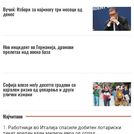
Вучиќ: Избори за најмногу три месеци од
денес
Нов инцидент во Германија, дронови
прелетаа над воена база
Софија влезе меѓу десетте градови со
најголем ризик од џепарење и други
улични измами
Најчитано
Работници во Италија спасиле добитен лотариски
тикет вреден еден милион евра од отпад