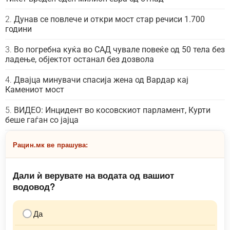
Дунав се повлече и откри мост стар речиси 1.700
години
Во погребна куќа во САД чувале повеќе од 50 тела без
ладење, објектот останал без дозвола
Двајца минувачи спасија жена од Вардар кај
Камениот мост
ВИДЕО: Инцидент во косовскиот парламент, Курти
беше гаѓан со јајца
Рацин.мк ве прашува:
Дали ѝ верувате на водата од вашиот
водовод?
Да