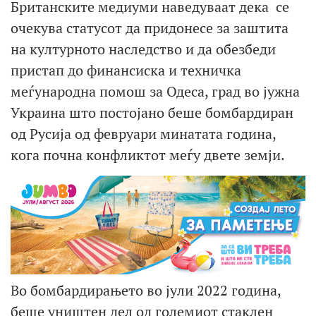
Британските медиуми наведуваат дека се
очекува статусот да придонесе за заштита
на културното наследство и да обезбеди
пристап до финансиска и техничка
меѓународна помош за Одеса, град во јужна
Украина што постојано беше бомбардиран
од Русија од февруари минатата година,
кога почна конфликтот меѓу двете земји.
Во бомбардирањето во јули 2022 година,
беше уништен дел од големиот стаклен