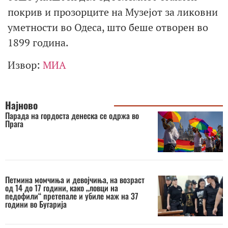
покрив и прозорците на Музејот за ликовни
уметности во Одеса, што беше отворен во
1899 година.
Извор:
МИА
Најново
Парада на гордоста денеска се одржа во
Прага
Петмина момчиња и девојчиња, на возраст
од 14 до 17 години, како „ловци на
педофили“ претепале и убиле маж на 37
години во Бугарија