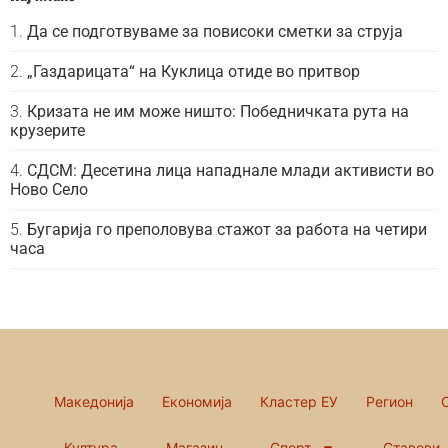
Да се подготвуваме за повисоки сметки за струја
„Газдарицата“ на Куклица отиде во притвор
Кризата не им може ништо: Победничката рута на
крузерите
СДСМ: Десетина лица нападнале млади активисти во
Ново Село
Бугарија го преполовува стажот за работа на четири
часа
Македонија
Економија
Кластер ЕУ
Регион
Култура
Магазин
Спорт
Ставови