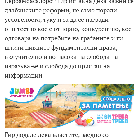
Евроамбасадорот Гир истакна дека важни се
длабинските реформи, не само поради
условеноста, туку и за да се изгради
општество кое е отпорно, конкурентно, кое
одговара на потребите на граѓаните и ги
штити нивните фундаментални права,
вклучително и во насока на слобода на
изразување и слобода до пристап на
информации.
Гир додаде дека властите, заедно со