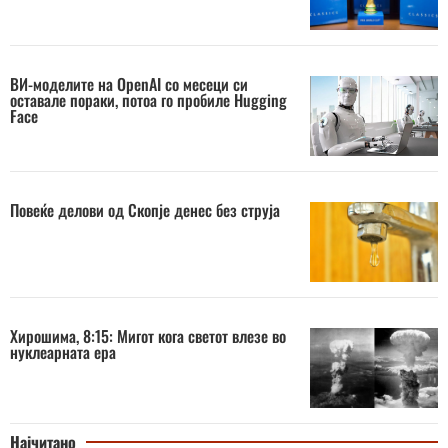
ВИ-моделите на OpenAI со месеци си
оставале пораки, потоа го пробиле Hugging
Face
Повеќе делови од Скопје денес без струја
Хирошима, 8:15: Мигот кога светот влезе во
нуклеарната ера
Најчитано