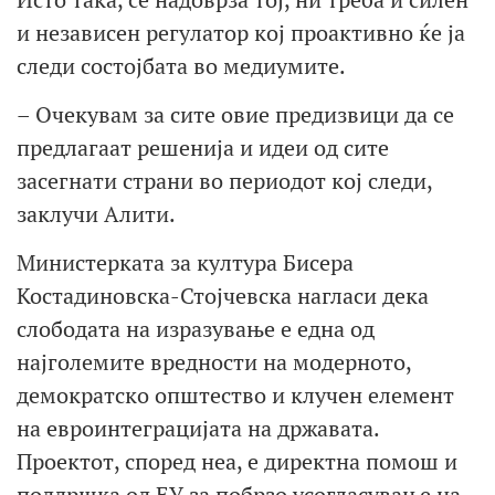
и независен регулатор кој проактивно ќе ја
следи состојбата во медиумите.
– Очекувам за сите овие предизвици да се
предлагаат решенија и идеи од сите
засегнати страни во периодот кој следи,
заклучи Алити.
Министерката за култура Бисера
Костадиновска-Стојчевска нагласи дека
слободата на изразување е една од
најголемите вредности на модерното,
демократско општество и клучен елемент
на евроинтеграцијата на државата.
Проектот, според неа, е директна помош и
поддршка од ЕУ за побрзо усогласување на