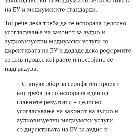
законодавство за медиуми со легислативата
на ЕУ и медиумските стандарди.
Тој рече дека треба да се испорача целосно
усогласување на законот за аудио и
аудиовизуелни медиумски услуги со
директивата на ЕУ и додаде дека реформите
се жив процес кој расте и постојано се
надградува.
– Станува збор за сеопфатен проект
кој треба да го испорача еден од
главните резултати – целосно
усогласување на законот на аудио и
аудиовизуелни медиумски услуги
со директивата на ЕУ за аудио и