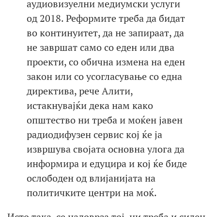
аудиовизуелни медиумски услуги
од 2018. Реформите треба да бидат
во континуитет, да не запираат, да
не завршат само со еден или два
проекти, со обична измена на еден
закон или со усогласување со една
директива, рече Алити,
истакнувајќи дека нам како
општество ни треба и моќен јавен
радиодифузен сервис кој ќе ја
извршува својата основна улога да
информира и едуцира и кој ќе биде
ослободен од влијанијата на
политичките центри на моќ.
Исто така, се надоврза тој, ни треба и силен