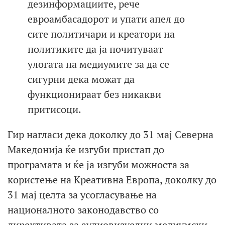
дезинформациите, рече
евроамбасадорот и упати апел до
сите политичари и креатори на
политиките да ја почитуваат
улогата на медиумите за да се
сигурни дека можат да
функционираат без никакви
притисоци.
Гир нагласи дека доколку до 31 мај Северна
Македонија ќе изгуби пристап до
програмата и ќе ја изгуби можноста за
користење на Креативна Европа, доколку до
31 мај целта за усогласување на
националното законодавство со
директивата за аудиовизуелни медиумски