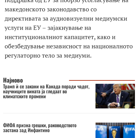
македонското законодавство со
директивата за аудиовизуелни медиумски
услуги на ЕУ – зајакнување на
институционалниот капацитет, како и
обезбедување независност на националното
регулаторно тело за медиуми.
Најново
Трамп ѝ се закани на Канада поради чадот,
научниците вината ја гледаат во
климатските промени
ФИФА призна грешки, раководството
застана зад Инфантино