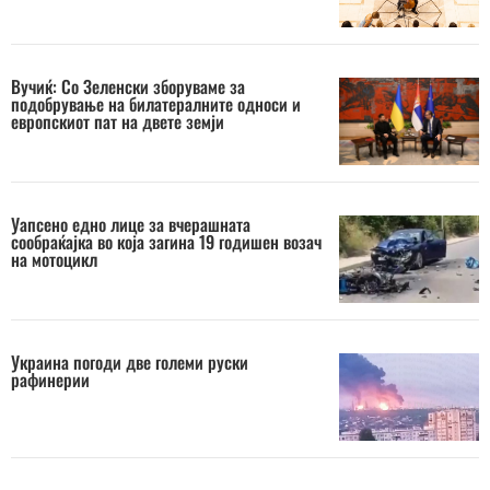
Вучиќ: Со Зеленски зборуваме за
подобрување на билатералните односи и
европскиот пат на двете земји
Уапсено едно лице за вчерашната
сообраќајка во која загина 19 годишен возач
на мотоцикл
Украина погоди две големи руски
рафинерии