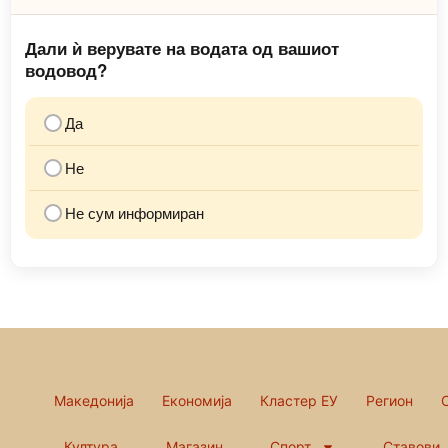
Дали ѝ верувате на водата од вашиот
водовод?
Да
Не
Не сум информиран
Македонија
Економија
Кластер ЕУ
Регион
Култура
Магазин
Спорт
Ставови