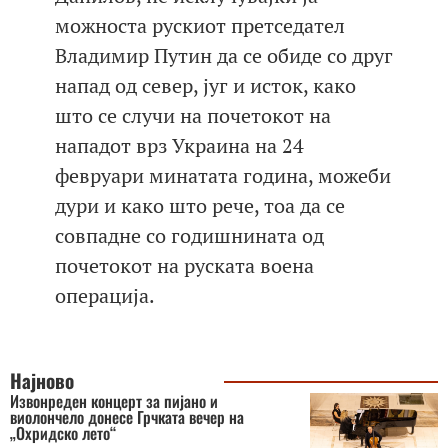
можноста рускиот претседател
Владимир Путин да се обиде со друг
напад од север, југ и исток, како
што се случи на почетокот на
нападот врз Украина на 24
февруари минатата година, можеби
дури и како што рече, тоа да се
совпадне со годишнината од
почетокот на руската воена
операција.
Најново
Извонреден концерт за пијано и
виолончело донесе Грчката вечер на
„Охридско лето“