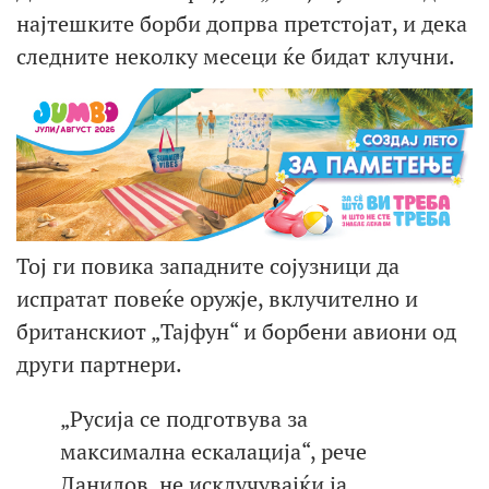
најтешките борби допрва претстојат, и дека
следните неколку месеци ќе бидат клучни.
Тој ги повика западните сојузници да
испратат повеќе оружје, вклучително и
британскиот „Тајфун“ и борбени авиони од
други партнери.
„Русија се подготвува за
максимална ескалација“, рече
Данилов, не исклучувајќи ја