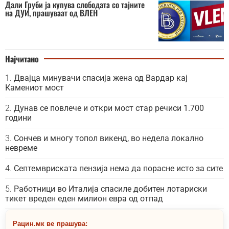
Дали Груби ја купува слободата со тајните
на ДУИ, прашуваат од ВЛЕН
Најчитано
Двајца минувачи спасија жена од Вардар кај
Камениот мост
Дунав се повлече и откри мост стар речиси 1.700
години
Сончев и многу топол викенд, во недела локално
невреме
Септемвриската пензија нема да порасне исто за сите
Работници во Италија спасиле добитен лотариски
тикет вреден еден милион евра од отпад
Рацин.мк ве прашува: