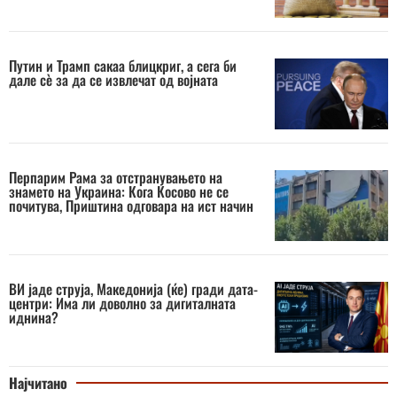
Путин и Трамп сакаа блицкриг, a сега би
дале сè за да се извлечат од војната
Перпарим Рама за отстранувањето на
знамето на Украина: Кога Косово не се
почитува, Приштина одговара на ист начин
ВИ јаде струја, Македонија (ќе) гради дата-
центри: Има ли доволно за дигиталната
иднина?
Најчитано