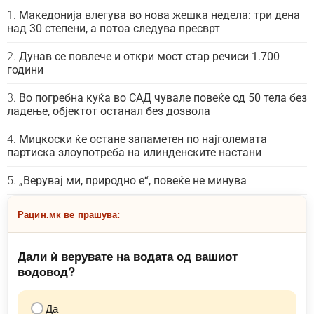
Македонија влегува во нова жешка недела: три дена
над 30 степени, а потоа следува пресврт
Дунав се повлече и откри мост стар речиси 1.700
години
Во погребна куќа во САД чувале повеќе од 50 тела без
ладење, објектот останал без дозвола
Мицкоски ќе остане запаметен по најголемата
партиска злоупотреба на илинденските настани
„Верувај ми, природно е“, повеќе не минува
Рацин.мк ве прашува:
Дали ѝ верувате на водата од вашиот
водовод?
Да