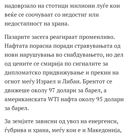
надоврзало на стотици милиони луѓе кои
веќе се соочуваат со недостиг или
недостапност на храна.
Пазарите засега реагираат променливо.
Нафтата порасна поради стравувањата од
нови нарушувања во снабдувањето, но дел
од цените се смирија по сигналите за
дипломатско придвижување и прекин на
огнот меѓу Израел и Либан. Брентот се
движеше околу 97 долари за барел, а
американската WTI нафта околу 95 долари
за барел.
За земјите зависни од увоз на енергенси,
ѓубрива и храна, меѓу кои е и Македонија,