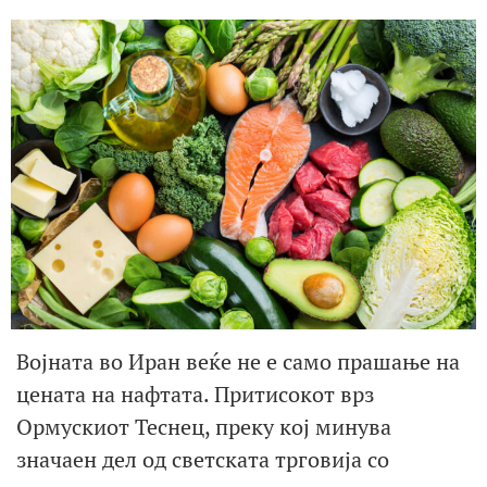
Војната во Иран веќе не е само прашање на
цената на нафтата. Притисокот врз
Ормускиот Теснец, преку кој минува
значаен дел од светската трговија со