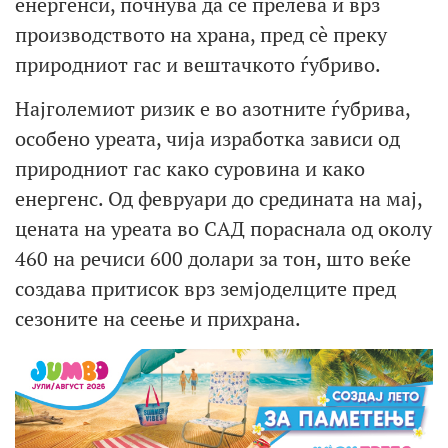
енергенси, почнува да се прелева и врз
производството на храна, пред сè преку
природниот гас и вештачкото ѓубриво.
Најголемиот ризик е во азотните ѓубрива,
особено уреата, чија изработка зависи од
природниот гас како суровина и како
енергенс. Од февруари до средината на мај,
цената на уреата во САД пораснала од околу
460 на речиси 600 долари за тон, што веќе
создава притисок врз земјоделците пред
сезоните на сеење и прихрана.