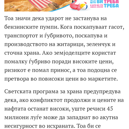
Тоа значи дека ударот не застанува на
бензинските пумпи. Кога поскапуваат гасот,
транспортот и ѓубривото, поскапува и
производството на житарици, зеленчук и
сточна храна. Ако земјоделците користат
помалку ѓубриво поради високите цени,
ризикот е помал принос, а тоа подоцна се
претвора во повисоки цени во маркетите.
Светската програма за храна предупредува
дека, ако конфликтот продолжи и цените на
нафтата останат високи, уште речиси 45
милиони луѓе може да западнат во акутна
несигурност во исхраната. Тоа би се