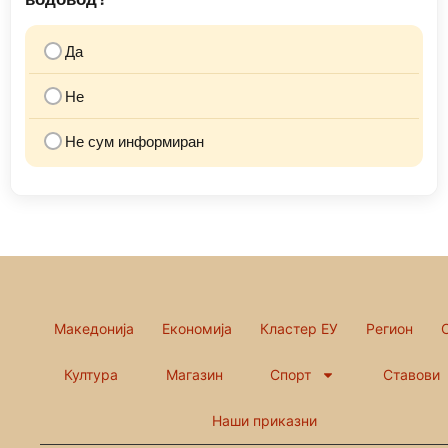
Да
Не
Не сум информиран
Македонија
Економија
Кластер ЕУ
Регион
Култура
Магазин
Спорт
Ставови
Наши приказни