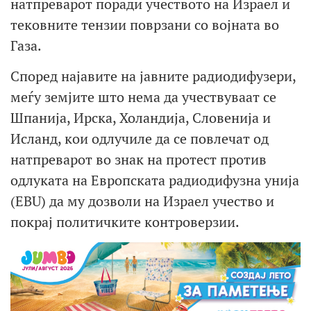
натпреварот поради учеството на Израел и
тековните тензии поврзани со војната во
Газа.
Според најавите на јавните радиодифузери,
меѓу земјите што нема да учествуваат се
Шпанија, Ирска, Холандија, Словенија и
Исланд, кои одлучиле да се повлечат од
натпреварот во знак на протест против
одлуката на Европската радиодифузна унија
(EBU) да му дозволи на Израел учество и
покрај политичките контроверзии.