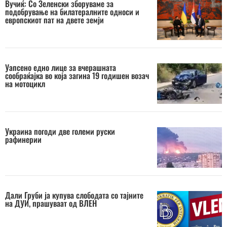
Вучиќ: Со Зеленски зборуваме за
подобрување на билатералните односи и
европскиот пат на двете земји
Уапсено едно лице за вчерашната
сообраќајка во која загина 19 годишен возач
на мотоцикл
Украина погоди две големи руски
рафинерии
Дали Груби ја купува слободата со тајните
на ДУИ, прашуваат од ВЛЕН