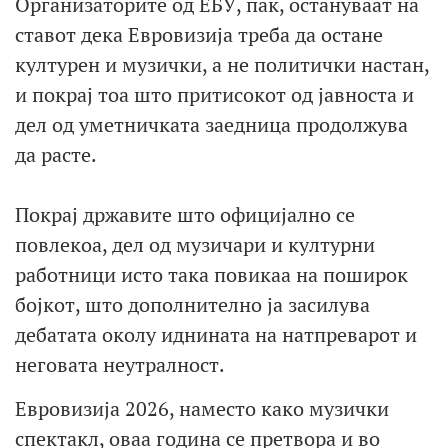
Организаторите од ЕБУ, пак, остануваат на
ставот дека Евровизија треба да остане
културен и музички, а не политички настан,
и покрај тоа што притисокот од јавноста и
дел од уметничката заедница продолжува
да расте.
Покрај државите што официјално се
повлекоа, дел од музичари и културни
работници исто така повикаа на поширок
бојкот, што дополнително ја засилува
дебатата околу иднината на натпреварот и
неговата неутралност.
Евровизија 2026, наместо како музички
спектакл, оваа година се претвора и во