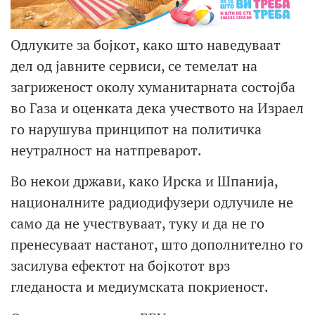
Одлуките за бојкот, како што наведуваат
дел од јавните сервиси, се темелат на
загриженост околу хуманитарната состојба
во Газа и оценката дека учеството на Израел
го нарушува принципот на политичка
неутралност на натпреварот.
Во некои држави, како Ирска и Шпанија,
националните радиодифузери одлучиле не
само да не учествуваат, туку и да не го
пренесуваат настанот, што дополнително го
засилува ефектот на бојкотот врз
гледаноста и медиумската покриеност.