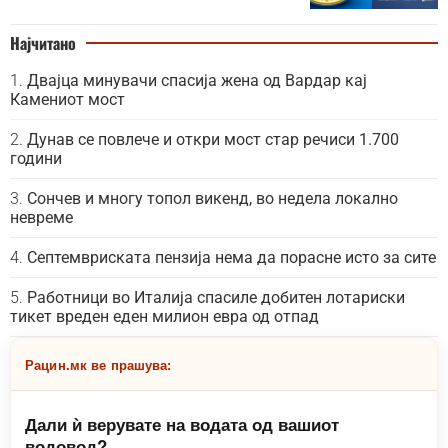
Најчитано
Двајца минувачи спасија жена од Вардар кај
Камениот мост
Дунав се повлече и откри мост стар речиси 1.700
години
Сончев и многу топол викенд, во недела локално
невреме
Септемвриската пензија нема да порасне исто за сите
Работници во Италија спасиле добитен лотариски
тикет вреден еден милион евра од отпад
Рацин.мк ве прашува:
Дали ѝ верувате на водата од вашиот
водовод?