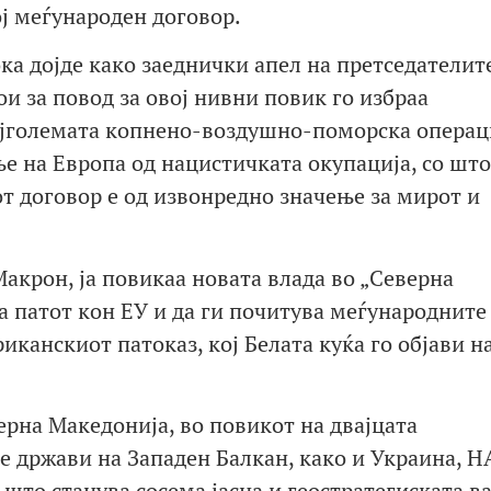
ој меѓународен договор.
ка дојде како заеднички апел на претседателит
и за повод за овој нивни повик го избраа
ајголемата копнено-воздушно-поморска операц
ње на Европа од нацистичката окупација, со што
от договор е од извонредно значење за мирот и
акрон, ја повикаа новата влада во „Северна
а патот кон ЕУ и да ги почитува меѓународните
иканскиот патоказ, кој Белата куќа го објави на
верна Македонија, во повикот на двајцата
е држави на Западен Балкан, како и Украина, Н
 што станува сосема јасна и геостратегиската в