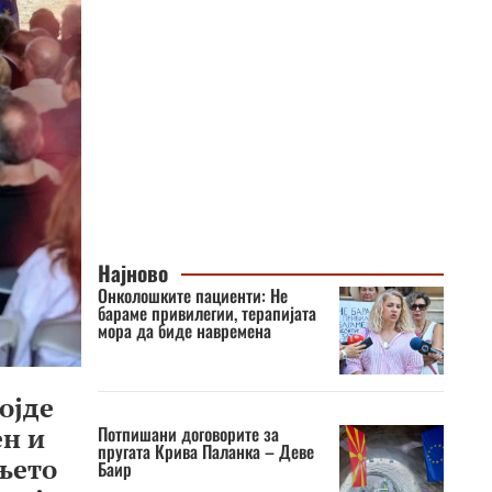
Најново
Онколошките пациенти: Не
бараме привилегии, терапијата
мора да биде навремена
ојде
Потпишани договорите за
ен и
пругата Крива Паланка – Деве
ањето
Баир