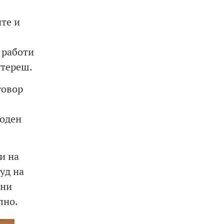
те и
 работи
утереш.
говор
роден
и на
уд на
ани
лно.