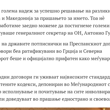
ме голема надеж за успешно решавање на разлики
 и Македонија за прашањето за името. Тоа нè
 работиме заедно можеме да постигнеме големи
чуваше генералниот секретар на ОН, Антонио Г
е на државите потписнички на Преспанскиот до
овори беа ратификувани во Грција и Северна
орот беше и официјално прифатен како меѓуна
одни договори ги уживаат највисоките стандард
тените кодекси, депониран во Меѓународниот с
но исполнување и почитување на сите инволвир
или доведуваат во прашање еднострано и своево