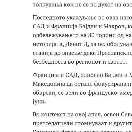
толкувања кои не се во духот на ов
Последното укажување во оваа насо
САД и Франција Бајден и Макрон, ко
одбележувањето на 80 години од н
историјата, Денот Д, за ослободува
ставија до знаење дека Преспански
безбедноста во регионот и светот.
Франција и САД, односно Бајден и М
Македонија да остане фокусирана н
обврски, се вели во француско-амер
јуни.
Во контекст на овој апел, освен Се
претседатрели спомнуваат и другит
Блискиот Исток и други региони, со