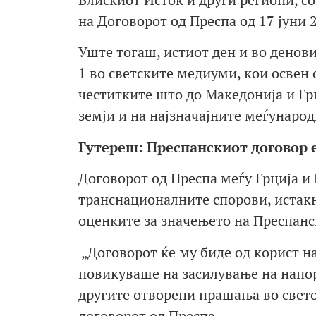
на Договорот од Преспа од 17 јуни 
Уште тогаш, истиот ден и во денови
1 во светските медиуми, кои освен 
честитките што до Македонија и Грц
земји и на најзначајните меѓунаро
Гутереш: Преспанскиот договор е
Договорот од Преспа меѓу Грција и
транснационалните спорови, истакн
оценките за значењето на Преспанс
„Договорот ќе му биде од корист н
повикуваше на засилување на напор
другите отворени прашања во свето
договорот од Преспа.