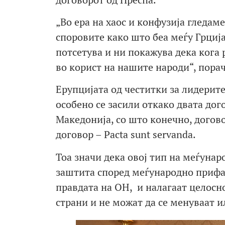
„Во ера на хаос и конфузија гледа
споровите како што беа меѓу Грција
потсетува и ни покажува дека кога
во корист на нашите народи“, пора
Ерупцијата од честитки за лидерит
особено се засили откако двата дог
Македонија, со што конечно, догов
договор – Pacta sunt servanda.
Тоа значи дека овој тип на меѓунар
заштита според меѓународно прифа
правдата на ОН, и налагаат целос
страни и не можат да се менуваат 