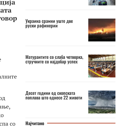
ција
ката
говор
Украина срамни уште две
руски рафинерии
Матурантите со слаба четворка,
е
стручните со најдобар успех
алните
Десет години од скопската
од
поплава што однесе 22 животи
ање,
ко
спа со
Најчитано