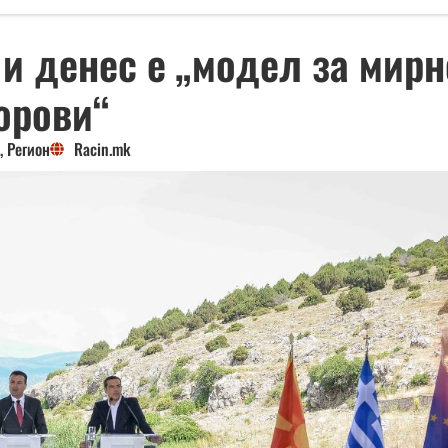
 и денес е „модел за мир
орови“
,
Регион
Racin.mk