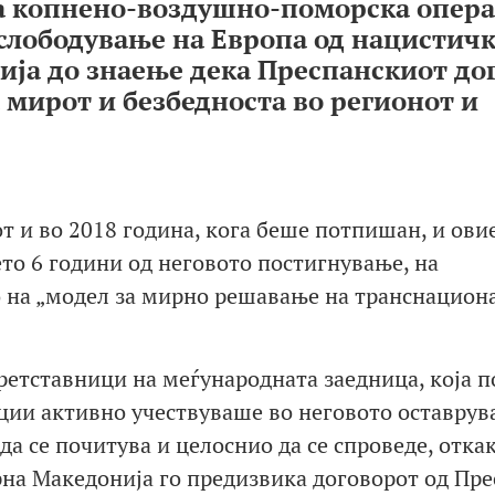
та копнено-воздушно-поморска опера
 ослободување на Европа од нацистич
авија до знаење дека Преспанскиот до
 мирот и безбедноста во регионот и
от и во 2018 година, кога беше потпишан, и ови
то 6 години од неговото постигнување, на
о на „модел за мирно решавање на транснацион
ретставници на меѓународната заедница, која п
ции активно учествуваше во неговото оставрув
а се почитува и целоснио да се спроведе, отка
на Македонија го предизвика договорот од Пре