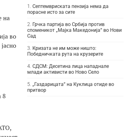
Септемвриската пензија нема да
порасне исто за сите
е на
Грчка партија во Србија против
споменикот „Мајка Македонија“ во Нови
ија во
Сад
 јасно
Кризата не им може ништо:
Победничката рута на крузерите
СДСМ: Десетина лица нападнале
млади активисти во Ново Село
„Газдарицата“ на Куклица отиде во
притвор
 8
АТО,
ажност