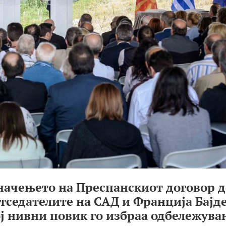
начењето на Преспанскиот договор д
тседателите на САД и Франција Бајд
ој нивни повик го избраа одбележув