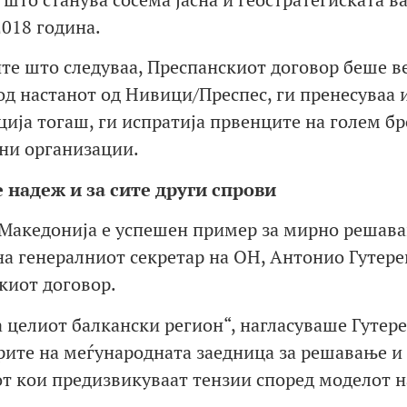
2018 година.
те што следуваа, Преспанскиот договор беше ве
од настанот од Нивици/Преспес, ги пренесуваа 
ија тогаш, ги испратија првенците на голем бр
дни организации.
 надеж и за сите други спрови
 Македонија е успешен пример за мирно решав
а генералниот секретар на ОН, Антонио Гутере
киот договор.
а целиот балкански регион“, нагласуваше Гутер
ите на меѓународната заедница за решавање и
т кои предизвикуваат тензии според моделот н