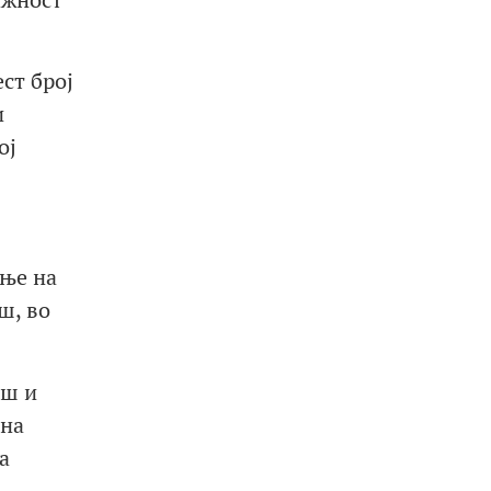
ст број
и
ој
ање на
ш, во
еш и
 на
а