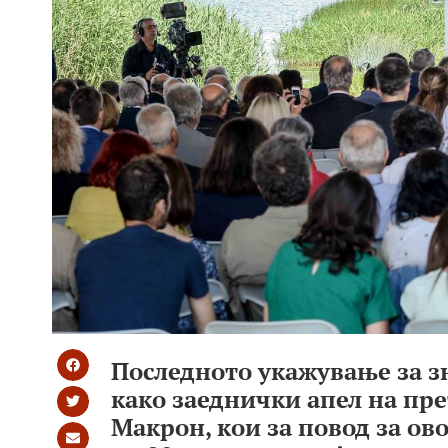
Последното укажување за з
како заеднички апел на пре
Макрон, кои за повод за ов