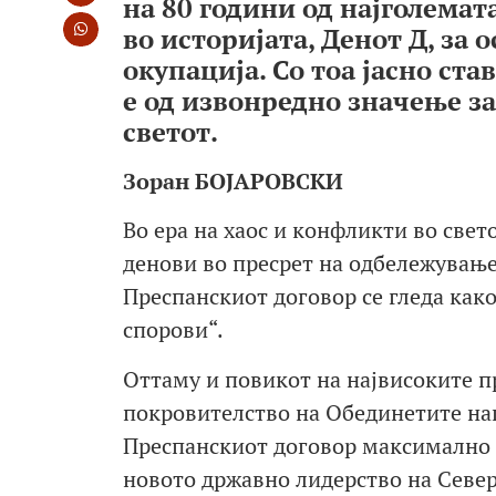
на 80 години од најголема
во историјата, Денот Д, за
окупација. Со тоа јасно ст
е од извонредно значење за
светот.
Зоран БОЈАРОВСКИ
Во ера на хаос и конфликти во свет
денови во пресрет на одбележување
Преспанскиот договор се гледа как
спорови“.
Оттаму и повикот на највисоките п
покровителство на Обединетите на
Преспанскиот договор максимално д
новото државно лидерство на Север