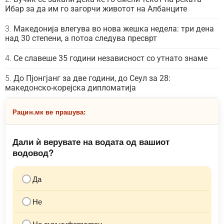
Ибар за да им го загорчи животот на Албанците
Македонија влегува во нова жешка недела: три дена
над 30 степени, а потоа следува пресврт
Се славеше 35 години независност со утнато знаме
До Пјонгјанг за две години, до Сеул за 28:
македонско-корејска дипломатија
Рацин.мк ве прашува:
Дали ѝ верувате на водата од вашиот
водовод?
Да
Не
Не сум информиран