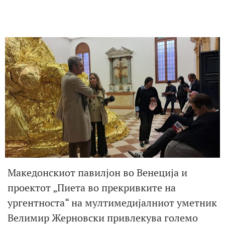
Македонскиот павилјон во Венеција и
проектот „Пиета во прекривките на
ургентноста“ на мултимедијалниот уметник
Велимир Жерновски привлекува големо