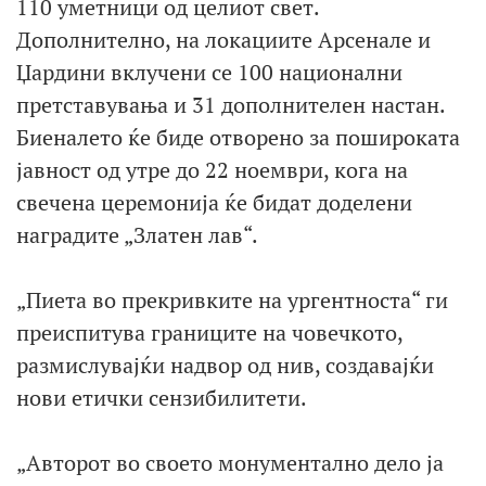
110 уметници од целиот свет.
Дополнително, на локациите Арсенале и
Џардини вклучени се 100 национални
претставувања и 31 дополнителен настан.
Биеналето ќе биде отворено за пошироката
јавност од утре до 22 ноември, кога на
свечена церемонија ќе бидат доделени
наградите „Златен лав“.
„Пиета во прекривките на ургентноста“ ги
преиспитува границите на човечкото,
размислувајќи надвор од нив, создавајќи
нови етички сензибилитети.
„Авторот во своето монументално дело ја