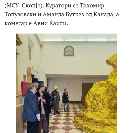
(МСУ-Скопје). Куратори се Тихомир
Топузовски и Аманда Буткез од Канада, а
комесар е Авни Ќаили.