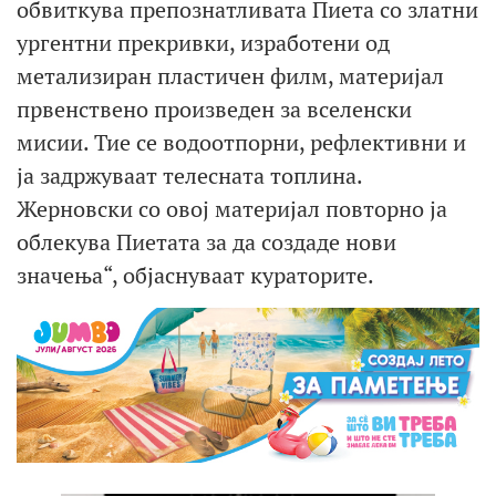
обвиткува препознатливата Пиета со златни
ургентни прекривки, изработени од
метализиран пластичен филм, материјал
првенствено произведен за вселенски
мисии. Тие се водоотпорни, рефлективни и
ја задржуваат телесната топлина.
Жерновски со овој материјал повторно ја
облекува Пиетата за да создаде нови
значења“, објаснуваат кураторите.