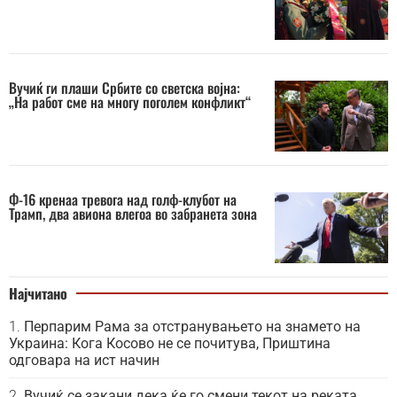
Вучиќ ги плаши Србите со светска војна:
„На работ сме на многу поголем конфликт“
Ф-16 кренаа тревога над голф-клубот на
Трамп, два авиона влегоа во забранета зона
Најчитано
Перпарим Рама за отстранувањето на знамето на
Украина: Кога Косово не се почитува, Приштина
одговара на ист начин
Вучиќ се закани дека ќе го смени текот на реката