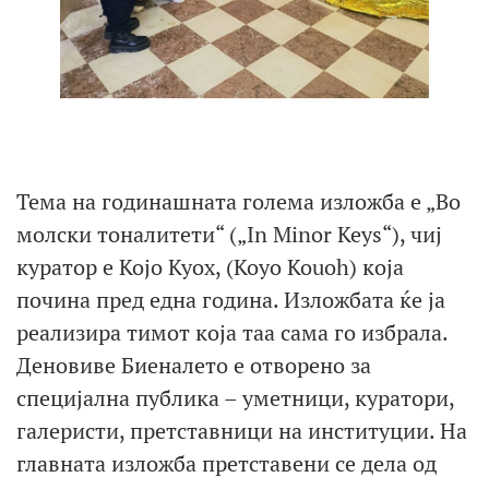
Тема на годинашната голема изложба е „Во
молски тоналитети“ („In Minor Keys“), чиј
куратор е Којо Куох, (Koyo Kouoh) која
почина пред една година. Изложбата ќе ја
реализира тимот која таа сама го избрала.
Деновиве Биеналето е отворено за
специјална публика – уметници, куратори,
галеристи, претставници на институции. На
главната изложба претставени се дела од