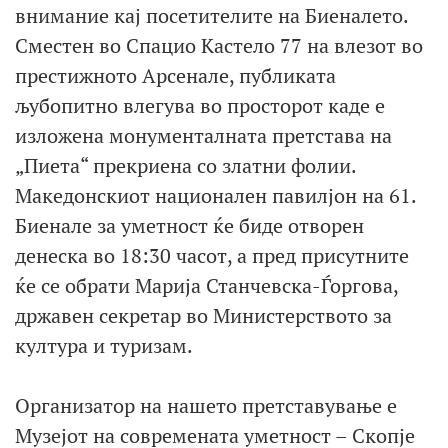
внимание кај посетителите на Биеналето.
Сместен во Спацио Кастело 77 на влезот во
престижното Арсенале, публиката
љубопитно влегува во просторот каде е
изложена монументалната претстава на
„Пиета“ прекриена со златни фолии.
Македонскиот национален павилјон на 61.
Биенале за уметност ќе биде отворен
денеска во 18:30 часот, а пред присутните
ќе се обрати Марија Станчевска-Ѓоргова,
државен секретар во Министерството за
култура и туризам.
Организатор на нашето претставување е
Музејот на современата уметност – Скопје