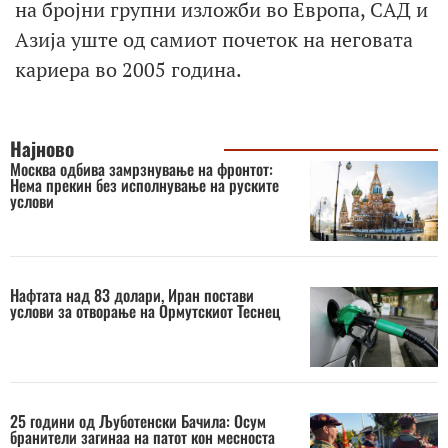
на бројни групни изложби во Европа, САД и
Азија уште од самиот почеток на неговата
кариера во 2005 година.
Најново
Москва одбива замрзнување на фронтот:
Нема прекин без исполнување на руските
услови
Нафтата над 83 долари, Иран постави
услови за отворање на Ормутскиот Теснец
25 години од Љуботенски Бачила: Осум
бранители загинаа на патот кон месноста