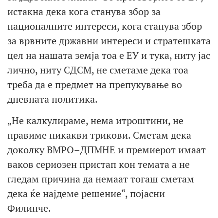
истакна дека кога станува збор за
националните интереси, кога станува збор
за врвните државни интереси и стратешката
цел на нашата земја тоа е ЕУ и тука, ниту јас
лично, ниту СДСМ, не сметаме дека тоа
треба да е предмет на препукување во
дневната политика.
„Не калкулираме, нема итроштини, не
правиме никакви трикови. Сметам дека
доколку ВМРО–ДПМНЕ и премиерот имаат
ваков сериозен пристап кон темата а не
гледам причина да немаат тогаш сметам
дека ќе најдеме решение“, појасни
Филипче.