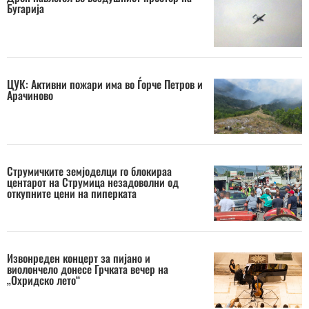
Бугарија
ЦУК: Активни пожари има во Ѓорче Петров и
Арачиново
Струмичките земјоделци го блокираа
центарот на Струмица незадоволни од
откупните цени на пиперката
Извонреден концерт за пијано и
виолончело донесе Грчката вечер на
„Охридско лето“