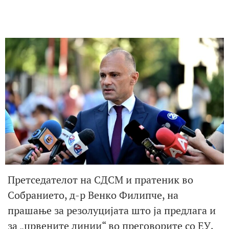
Претседателот на СДСМ и пратеник во
Собранието, д-р Венко Филипче, на
прашање за резолуцијата што ја предлага и
за „црвените линии“ во преговорите со ЕУ,