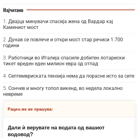
Најчитано
Двајца минувачи спасија жена од Вардар кај
Камениот мост
Дунав се повлече и откри мост стар речиси 1.700
години
Работници во Италија спасиле добитен лотариски
тикет вреден еден милион евра од отпад
Септемвриската пензија нема да порасне исто за сите
Сончев и многу топол викенд, во недела локално
невреме
Рацин.мк ве прашува:
Дали ѝ верувате на водата од вашиот
водовод?