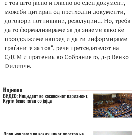
е тоа што јасно и гласно во еден документ,
можеби цитиран од претходни документи,
договори потпишани, резолуции… Но, треба
да го формализираме за да знаеме како ќе
проодолжиме напред и да ги информираме
граѓаните за тоа“, рече претседателот на
СДСМ и пратеник во Собранието, д-р Венко
Филипче.
Најново
ВИДЕО: Инцидент во косовскиот парламент,
Курти беше гаѓан со јајца
Дрон навлегол во воздушниот простор на