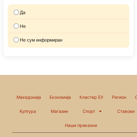
Да
Не
Не сум информиран
Македонија
Економија
Кластер ЕУ
Регион
Култура
Магазин
Спорт
Ставови
Наши приказни