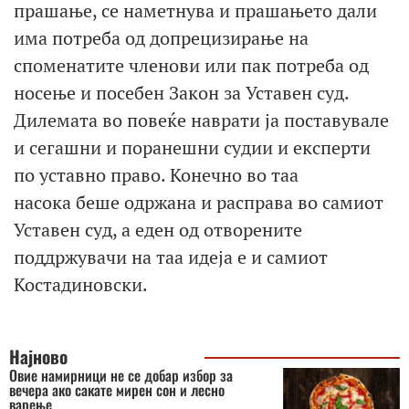
прашање, се наметнува и прашањето дали
има потреба од допрецизирање на
споменатите членови или пак потреба од
носење и посебен Закон за Уставен суд.
Дилемата во повеќе наврати ја поставувале
и сегашни и поранешни судии и експерти
по уставно право. Конечно во таа
насока беше одржана и расправа во самиот
Уставен суд, а еден од отворените
поддржувачи на таа идеја е и самиот
Костадиновски.
Најново
Овие намирници не се добар избор за
вечера ако сакате мирен сон и лесно
варење