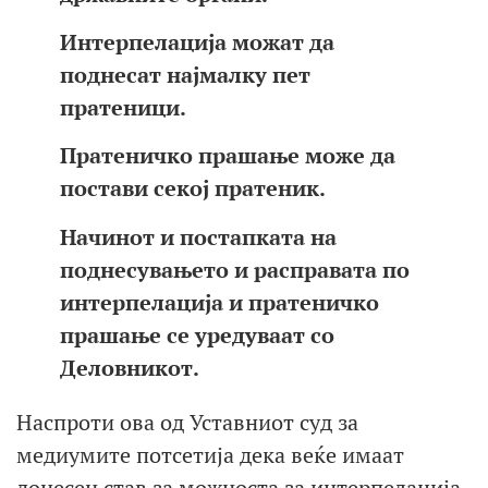
Интерпелација можат да
поднесат најмалку пет
пратеници.
Пратеничко прашање може да
постави секој пратеник.
Начинот и постапката на
поднесувањето и расправата по
интерпелација и пратеничко
прашање се уредуваат со
Деловникот.
Наспроти ова од Уставниот суд за
медиумите потсетија дека веќе имаат
донесен став за можноста за интерпелација