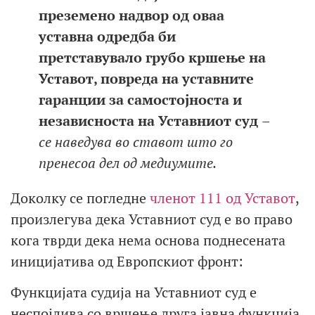
преземено надвор од оваа
уставна одредба би
претставувало грубо кршење на
Уставот, повреда на уставните
гаранции за самостојноста и
независноста на Уставниот суд
–
се наведува во ставот што го
пренесоа дел од медиумите.
Доколку се погледне
членот 111 од Уставот
,
произлегува дека Уставниот суд е во право
кога тврди дека нема основа поднесената
иницијатива од Европскиот фронт:
Функцијата судија на Уставниот суд е
неспојлива со вршење друга јавна функција