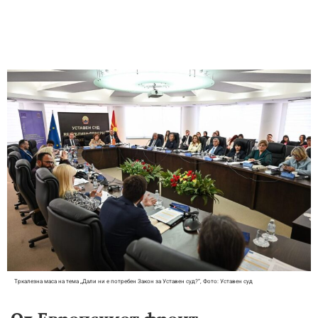
Тркалезна маса на тема „Дали ни е потребен Закон за Уставен суд?”, Фото: Уставен суд