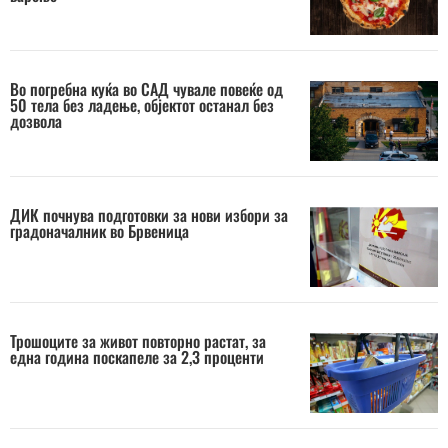
Во погребна куќа во САД чувале повеќе од
50 тела без ладење, објектот останал без
дозвола
ДИК почнува подготовки за нови избори за
градоначалник во Брвеница
Трошоците за живот повторно растат, за
една година поскапеле за 2,3 проценти