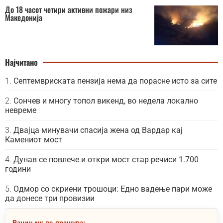
До 18 часот четири активни пожари низ
Македонија
Најчитано
Септемвриската пензија нема да порасне исто за сите
Сончев и многу топол викенд, во недела локално
невреме
Двајца минувачи спасија жена од Вардар кај
Камениот мост
Дунав се повлече и откри мост стар речиси 1.700
години
Одмор со скриени трошоци: Едно вадење пари може
да донесе три провизии
Рацин.мк ве прашува: