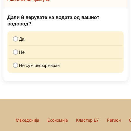
Дали ѝ верувате на водата од вашиот
водовод?
Да
Не
Не сум информиран
Македонија
Економија
Кластер ЕУ
Регион