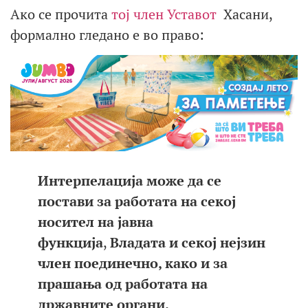
Ако се прочита
тој член Уставот
Хасани,
формално гледано е во право:
Интерпелација може да се
постави за работата на секој
носител на јавна
функција
,
Владата и секој нејзин
член поединечно, како и за
прашања од работата на
државните органи.