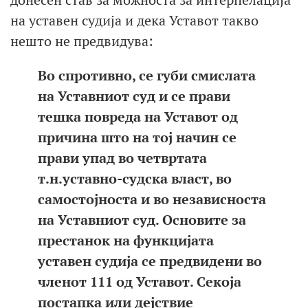
на уставен судија и дека Уставот такво
нешто не предвидува:
Во спротивно, се губи смислата
на Уставниот суд и се прави
тешка повреда на Уставот од
причина што на тој начин се
прави упад во четвртата
т.н.уставно-судска власт, во
самостојноста и во независноста
на Уставниот суд. Основите за
престанок на функцијата
уставен судија се предвидени во
членот 111 од Уставот. Секоја
постапка или дејствие