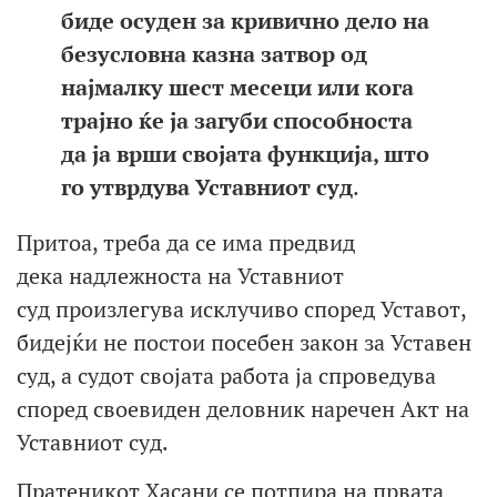
биде осуден за кривично дело на
безусловна казна затвор од
најмалку шест месеци или кога
трајно ќе ја загуби способноста
да ја врши својата функција, што
го утврдува Уставниот суд
.
Притоа, треба да се има предвид
дека надлежноста на Уставниот
суд произлегува исклучиво според Уставот,
бидејќи не постои посебен закон за Уставен
суд, а судот својата работа ја спроведува
според своевиден деловник наречен Акт на
Уставниот суд.
Пратеникот Хасани се потпира на првата