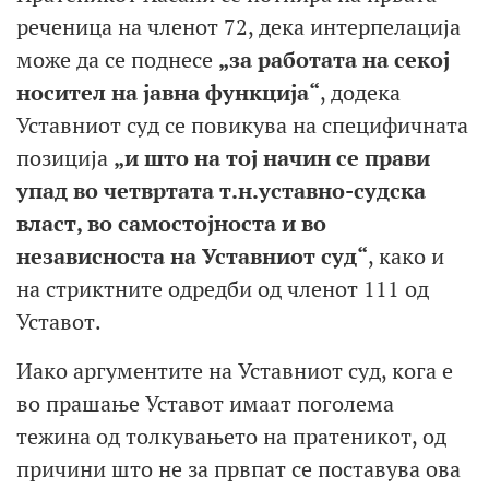
реченица на членот 72, дека интерпелација
може да се поднесе
„за работата на секој
носител на јавна функција“
, додека
Уставниот суд се повикува на специфичната
позиција
„и што на тој начин се прави
упад во четвртата т.н.уставно-судска
власт, во самостојноста и во
независноста на Уставниот суд“
, како и
на стриктните одредби од членот 111 од
Уставот.
Иако аргументите на Уставниот суд, кога е
во прашање Уставот имаат поголема
тежина од толкувањето на пратеникот, од
причини што не за првпат се поставува ова