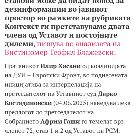
ставови може да бидат повод за
дезинформации во јавниот
простор во рамките на рубриката
Контекст ги претставуваме двата
члена од Уставот и постојните
дилеми
,
пишува во анализата на
Вистиномер Теофил Блажевски.
Пратеникот
Илир Хасани
од коалицијата
на ДУИ – Европски Фронт, во поднесената
иницијатива за интерпелација на
претседателот на Уставниот суд
Дарко
Костадиновски
(04.06.2025) наведува дека
предлогот до претседателот на
Собранието
Африм Гаши
го темелат врз
членот 72, став 1 и 2 од Уставот на РСМ.