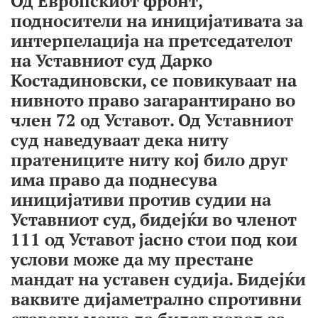
Од Европскиот фронт,
подносители на иницијативата за
интерпелација на претседателот
на Уставниот суд Дарко
Костадиновски, се повикуваат на
нивното право загарантирано во
член 72 од Уставот. Од Уставниот
суд наведуваат дека ниту
пратениците ниту кој било друг
има право да поднесува
иницијативи против судии на
Уставниот суд, бидејќи во членот
111 од Уставот јасно стои под кои
услови може да му престане
мандат на уставен судија. Бидејќи
ваквите дијаметрално спротивни