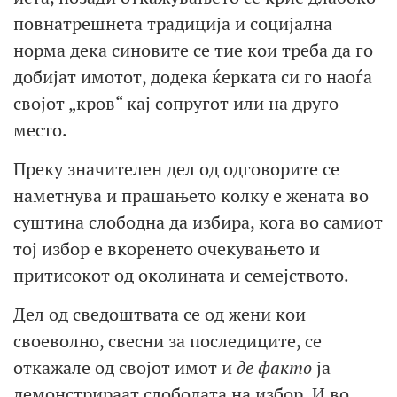
повнатрешнета традиција и социјална
норма дека синовите се тие кои треба да го
добијат имотот, додека ќерката си го наоѓа
својот „кров“ кај сопругот или на друго
место.
Преку значителен дел од одговорите се
наметнува и прашањето колку е жената во
суштина слободна да избира, кога во самиот
тој избор е вкоренето очекувањето и
притисокот од околината и семејството.
Дел од сведоштвата се од жени кои
своеволно, свесни за последиците, се
откажале од својот имот и
де факто
ја
демонстрираат слободата на избор. И во