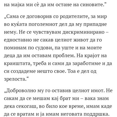
на мајка ми сè да им остане на синовите.“
„Сама се договорив со родителите, за мир
во куќата поголемиот дел да му припадне
нему. Не се чувствувам дискриминирано –
едноставно не сакав целиот живот да го
поминам по судови, па уште и на моите
деца да им оставам проблем. На крајот на
краиштата, треба и сами да заработиме и да
си создадеме нешто свое. Тоа е дел од
зрелоста.“
„Доброволно му го оставив целиот имот. Не
сакам да се мешам кај брат ми – вака знам
дека секогаш, во било кое време, имам каде
да се вратам и ја имам неговата поддршка.