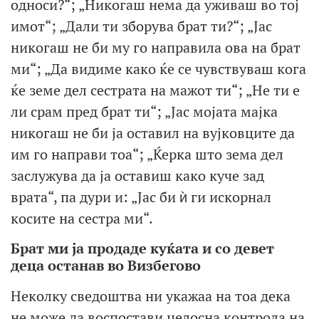
односи?“; „Никогаш нема да уживаш во тој
имот“; „Дали ти зборува брат ти?“; „Јас
никогаш не би му го направила ова на брат
ми“; „Да видиме како ќе се чувствуваш кога
ќе земе дел сестрата на мажот ти“; „Не ти е
ли срам пред брат ти“; „Јас мојата мајка
никогаш не би ја оставил на вујковците да
им го направи тоа“; „Ќерка што зема дел
заслужува да ја оставиш како куче зад
врата“, па дури и: „Јас би ѝ ги искорнал
косите на сестра ми“.
Брат ми ја продаде куќата и со девет
деца останав во Визбегово
Неколку сведоштва ни укажаа на тоа дека
не може да воспостави целосна контрола на