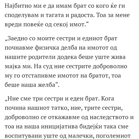
Најбитно ми е да имам брат со кого ќе ги
споделувам и тагата и радоста. Тоа за мене
вреди повеќе од секој имот.“
„Заедно со моите сестри и едниот брат
почнавме физичка делба на имотот од
нашите родители додека беше уште жива
мајка ми. На суд ние сестрите доброволно
му го отстапивме имотот на братот, тоа
беше наша желба“.
„Ние сме три сестри и еден брат. Кога
почина нашиот татко, ние, трите сестри,
доброволно се откажавме од наследството и
тоа на наша иницијатива бидејќи така сме
воспитувани уште од малечки, поголемиот