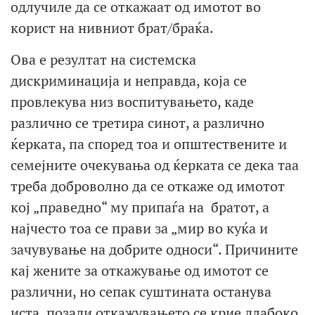
одлучиле да се откажаат од имотот во
корист на нивниот брат/браќа.
Ова е резултат на системска
дискриминација и неправда, која се
провлекува низ воспитувањето, каде
различно се третира синот, а различно
ќерката, па според тоа и општествените и
семејните очекувања од ќерката се дека таа
треба доброволно да се откаже од имотот
кој „праведно“ му припаѓа на братот, а
најчесто тоа се прави за „мир во куќа и
зачувување на добрите односи“. Причините
кај жените за откажување од имотот се
различни, но сепак суштината останува
иста, позади откажувањето се крие длабоко