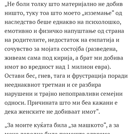
„Не боли толку што материјално не добив
ништо, туку тоа што моето „изземање“ од
наследство беше еднакво на психолошко,
емотивно и физичко напуштање од страна
на родителите, недостаток на емпатија и
сочувство за мојата состојба (разведена,
живеам сама под кирија, а брат ми добива
имот во вредност над 1 милион евра).
Остави бес, гнев, тага и фрустрација поради
нееднаквиот третман и се разбира
нарушени и трајно непоправливи семејни
односи. Причината што ми беа кажани е
дека женските не добиваат имот“.
„За моите куќата била „за машкото“, а за
мене доволна била помошта одвреме-