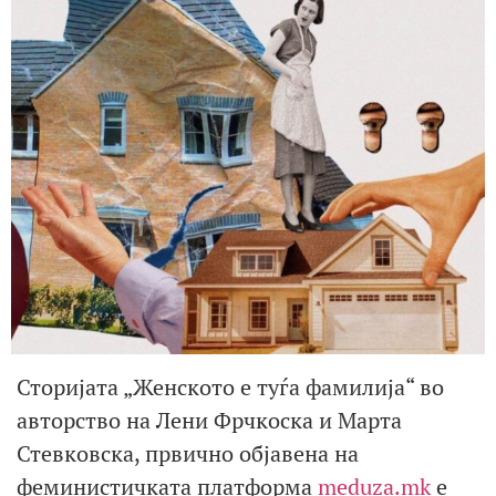
Сторијата „Женското е туѓа фамилија“ во
авторство на Лени Фрчкоска и Марта
Стевковска, првично објавена на
феминистичката платформа
meduza.mk
е