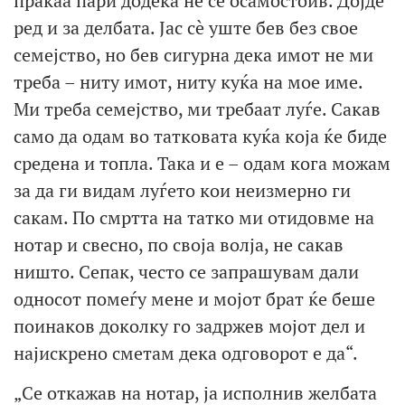
праќаа пари додека не се осамостоив. Дојде
ред и за делбата. Јас сè уште бев без свое
семејство, но бев сигурна дека имот не ми
треба – ниту имот, ниту куќа на мое име.
Ми треба семејство, ми требаат луѓе. Сакав
само да одам во татковата куќа која ќе биде
средена и топла. Така и е – одам кога можам
за да ги видам луѓето кои неизмерно ги
сакам. По смртта на татко ми отидовме на
нотар и свесно, по своја волја, не сакав
ништо. Сепак, често се запрашувам дали
односот помеѓу мене и мојот брат ќе беше
поинаков доколку го задржев мојот дел и
најискрено сметам дека одговорот е да“.
„Се откажав на нотар, ја исполнив желбата