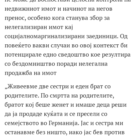
недвижниот имот и начинот на негов
пренос, особено кога станува збор за
нелегализиран имот кај
социјалномаргинализирани заединици. Од
повеќето вакви случаи во овој контекст би
потенцирале едно сведоштво кое резултира
со бездомништво поради нелегална
продажба на имот
„Живеевме две сестри и еден брат со
родителите. По смртта на родителите,
братот кој беше женет и имаше деца реши
да ја продаде куќата и се пресели со
семејството во Германија. Јас и сестра ми
останавме без ништо, иако јас бев против