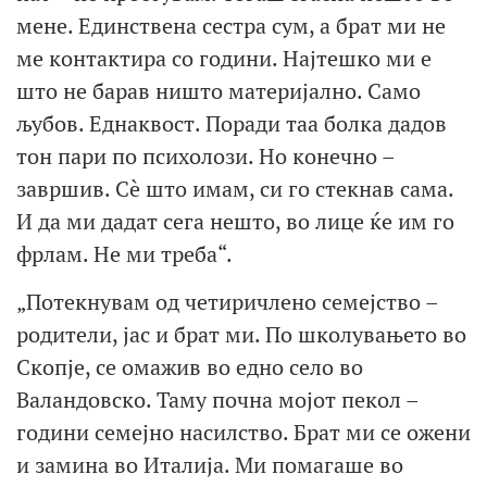
мене. Единствена сестра сум, а брат ми не
ме контактира со години. Најтешко ми е
што не барав ништо материјално. Само
љубов. Еднаквост. Поради таа болка дадов
тон пари по психолози. Но конечно –
завршив. Сè што имам, си го стекнав сама.
И да ми дадат сега нешто, во лице ќе им го
фрлам. Не ми треба“.
„Потекнувам од четиричлено семејство –
родители, јас и брат ми. По школувањето во
Скопје, се омажив во едно село во
Валандовско. Таму почна мојот пекол –
години семејно насилство. Брат ми се ожени
и замина во Италија. Ми помагаше во