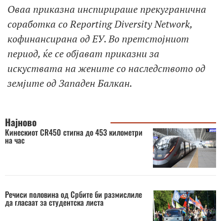
Оваа приказна инспирираше прекугранична
соработка со Reporting Diversity Network,
кофинансирана од ЕУ. Во претстојниот
период, ќе се објават приказни за
искуствата на жените со наследството од
земјите од Западен Балкан.
Најново
Кинескиот CR450 стигна до 453 километри
на час
Речиси половина од Србите би размислиле
да гласаат за студентска листа