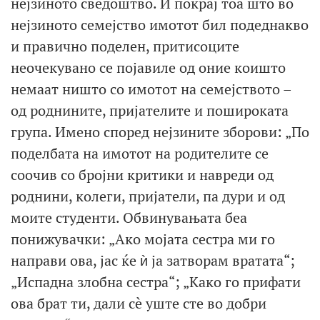
нејзиното сведоштво. И покрај тоа што во
нејзиното семејство имотот бил подеднакво
и правично поделен, притисоците
неочекувано се појавиле од оние коишто
немаат ништо со имотот на семејството –
од роднините, пријателите и пошироката
група. Имено според нејзините зборови: „По
поделбата на имотот на родителите се
соочив со бројни критики и навреди од
роднини, колеги, пријатели, па дури и од
моите студенти. Обвинувањата беа
понижувачки: „Ако мојата сестра ми го
направи ова, јас ќе ѝ ја затворам вратата“;
„Испадна злобна сестра“; „Како го прифати
ова брат ти, дали сè уште сте во добри