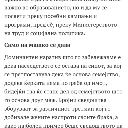
важно во образованието, но и да му се
посвети преку посебни кампањи и
програми, пред сѐ, преку Министерството
на труд и социјална политика.
Само на машко се дава
Доминантен наратив што го забележавме е
дека наследството се остава на синот, за кој
се претпоставува дека ќе основа семејство,
додека ќерката нема потреба од имот,
бидејќи таа ќе стане дел од семејството што
го основа друг маж. Бројни сведоштва
зборуваат за различниот третман кој го
добивале жените наспроти своите браќа, а
како најболен пример беше сведоштвото на