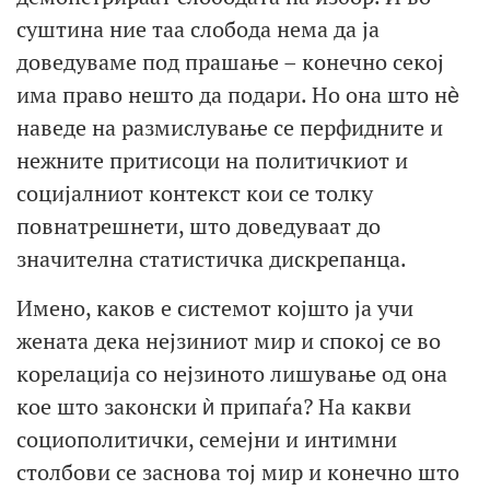
суштина ние таа слобода нема да ја
доведуваме под прашање – конечно секој
има право нешто да подари. Но она што нѐ
наведе на размислување се перфидните и
нежните притисоци на политичкиот и
социјалниот контекст кои се толку
повнатрешнети, што доведуваат до
значителна статистичка дискрепанца.
Имено, каков е системот којшто ја учи
жената дека нејзиниот мир и спокој се во
корелација со нејзиното лишување од она
кое што законски ѝ припаѓа? На какви
социополитички, семејни и интимни
столбови се заснова тој мир и конечно што