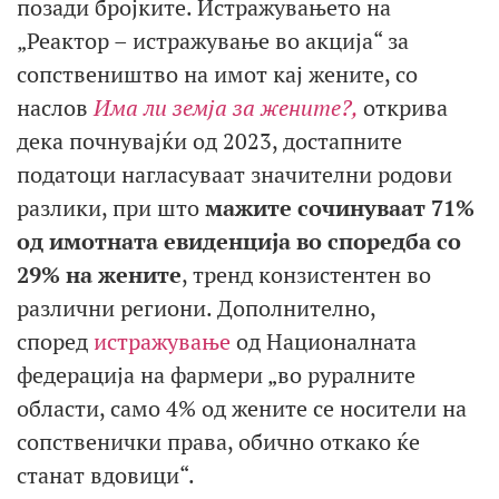
позади бројките. Истражувањето на
„Реактор – истражување во акција“ за
сопствеништво на имот кај жените, со
наслов
Има ли земја за жените?,
открива
дека почнувајќи од 2023, достапните
податоци нагласуваат значителни родови
разлики, при што
мажите сочинуваат 71%
од имотната евиденција во споредба со
29% на жените
, тренд конзистентен во
различни региони. Дополнително,
според
истражување
од Националната
федерација на фармери „во руралните
области, само 4% од жените се носители на
сопственички права, обично откако ќе
станат вдовици“.