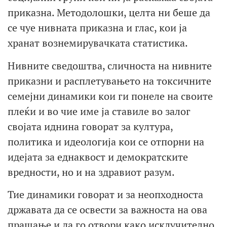
приказна. Методолошки, целта ни беше да
се чуе нивната приказна и глас, кои ја
хранат вознемирувачката статистика.
Нивните сведоштва, сличноста на нивните
приказни и расплетувањето на токсичните
семејни динамики кои ги понеле на своите
плеќи и во чие име ја ставиле во залог
својата иднина говорат за култура,
политика и идеологија кои се отпорни на
идејата за еднаквост и демократските
вредности, но и на здравиот разум.
Тие динaмики говорат и за неопходноста
државата да се освести за важноста на ова
прашање и да го отвори како исклучително