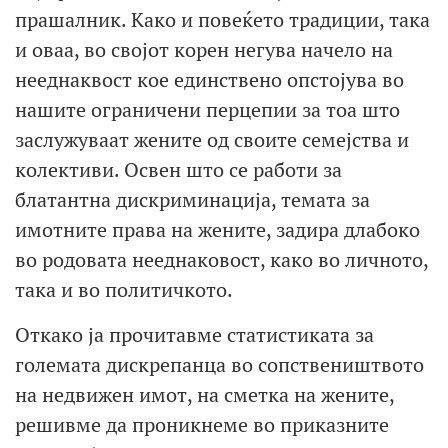
прашалник. Како и повеќето традиции, така
и оваа, во својот корен негува начело на
нееднаквост кое единствено опстојува во
нашите ограничени перцепии за тоа што
заслужуваат жените од своите семејства и
колективи. Освен што се работи за
блатантна дискриминација, темата за
имотните права на жените, задира длабоко
во родовата нееднаковост, како во личното,
така и во политичкото.
Откако ја прочитавме статистиката за
големата дискрeпанца во сопствеништвото
на недвижен имот, на сметка на жените,
решивме да проникнеме во приказните