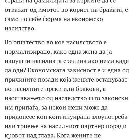
страна на фамилијата за ќерките да се
откажат од имотот во корист на браќата, е
само по себе форма на економско
насилство.
Во општество во кое насилството е
нормализирано, како една жена да ја
напушти насилната средина ако нема каде
да оди? Економската зависност е и една од
причините позади која жените остануваат
во насилните врски или бракови, а
изоставањето од наследство што законски
им припаѓа, за некои жени може да
придонесе кон континуирана злоупотреба
или трпење на насилниот партнер поради
кровот над глава. Кога жените не