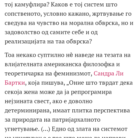
тој камуфлира? Каков е тој систем што
сопственото, условно кажано, жртвување го
сведува на чувство на морална обврска, но и
задоволство од самите себе и од
реализацијата на таа обврска?
Тоа некако суптилно нѐ наведе на тезата на
влијателната американска филозофка и
теоретичарка на феминизмот,
Сандра Ли
Бартки
, која пишува, „Оние што тврдат дека
секоја жена може да ја репрограмира
нејзината свест, ако е доволно
детерминирана, имаат плитка перспектива
за природата на патријархалното
угнетување. (…) Едно од злата на системот
на угнетување е тоа што може да направи