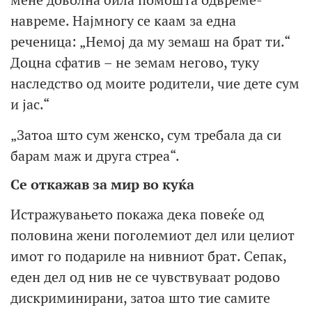
навреме. Најмногу се каам за една
реченица: „Немој да му земаш на брат ти.“
Доцна сфатив – не земам негово, туку
наследство од моите родители, чие дете сум
и јас.“
„Затоа што сум женско, сум требала да си
барам маж и друга стреа“.
Се откажав за мир во куќа
Истражувањето покажа дека повеќе од
половина жени поголемиот дел или целиот
имот го подариле на нивниот брат. Сепак,
еден дел од нив не се чувствуваат родово
дискриминирани, затоа што тие самите