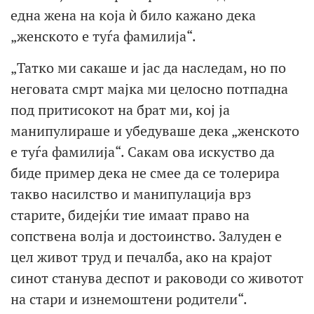
една жена на која ѝ било кажано дека
„женското е туѓа фамилија“.
„Татко ми сакаше и јас да наследам, но по
неговата смрт мајка ми целосно потпадна
под притисокот на брат ми, кој ја
манипулираше и убедуваше дека „женското
е туѓа фамилија“. Сакам ова искуство да
биде пример дека не смее да се толерира
такво насилство и манипулација врз
старите, бидејќи тие имаат право на
сопствена волја и достоинство. Залуден е
цел живот труд и печалба, ако на крајот
синот станува деспот и раководи со животот
на стари и изнемоштени родители“.