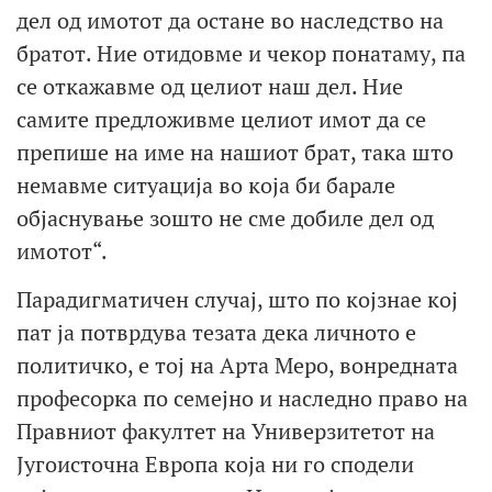
дел од имотот да остане во наследство на
братот. Ние отидовме и чекор понатаму, па
се откажавме од целиот наш дел. Ние
самите предложивме целиот имот да се
препише на име на нашиот брат, така што
немавме ситуација во која би барале
објаснување зошто не сме добиле дел од
имотот“.
Парадигматичен случај, што по којзнае кој
пат ја потврдува тезата дека личното е
политичко, е тој на Арта Меро, вонредната
професорка по семејно и наследно право на
Правниот факултет на Универзитетот на
Југоисточна Европа која ни го сподели