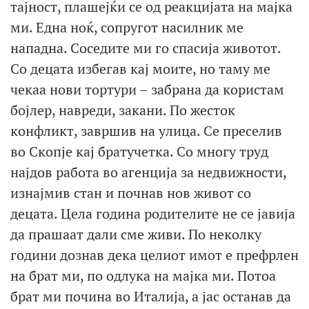
тајност, плашејќи се од реакцијата на мајка
ми. Една ноќ, сопругот насилник ме
нападна. Соседите ми го спасија животот.
Со децата избегав кај моите, но таму ме
чекаа нови тортури – забрана да користам
бојлер, навреди, закани. По жесток
конфликт, завршив на улица. Се преселив
во Скопје кај братучетка. Со многу труд
најдов работа во агенција за недвижности,
изнајмив стан и почнав нов живот со
децата. Цела година родителите не се јавија
да прашаат дали сме живи. По неколку
години дознав дека целиот имот е префрлен
на брат ми, по одлука на мајка ми. Потоа
брат ми почина во Италија, а јас останав да