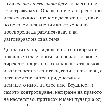
само
врвот на ледениот брег
кој месециве
го истражуваме. Она што ни стана јасно при
исражувачкиот процес е дека жените, иако
во поголем дел анонимно, се конечно
поотворени да размислуваат и да
разговараат на оваа тема.
Дополнително, сведоштвата го отвораат и
прашањето за економско насилство, кое е
директно поврзано со финансиската немоќ
и зависност на жените од своите партнери, а
истовремено за тоа придонесува и
немањето имот на свое име. Всушност и
самото контролирање, негирање на правото
на наследство, притисок и манипулација од