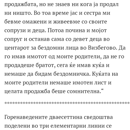
продажбата, но не знаев ни кога ја продал
ни ништо. Во тоа време јас и сестра ми
бевме омажени и живеевме со своите
сопрузи и деца. Потоа почина и мојот
сопруг и останав сама со девет деца во
центарот за бездомни лица во Визбегово. Да
го имав имотот од моите родители, да не го
продадеше братот, сега ќе имав куќа и
немаше да бидам бездомничка. Куќата на
моите родители немаше имотен лист и
целата продажба беше сомнителна.“
************************************************
Горенаведените дваесеттина сведоштва
поделени во три елементарни линии се