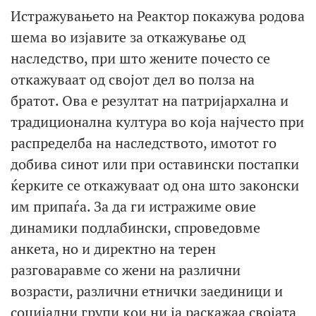
Истражувањето на Реактор покажува родова
шема во изјавите за откажување од
наследство, при што жените почесто се
откажуваат од својот дел во полза на
братот. Ова е резултат на патријархална и
традиционална култура во која најчесто при
распределба на наследството, имотот го
добива синот или при оставински постапки
ќерките се откажуваат од она што законски
им припаѓа. За да ги истражиме овие
динамики подлабински, спроведовме
анкета, но и директно на терен
разговаравме со жени на различни
возрасти, различни етнички заединици и
социјални групи кои ни ја раскажаа својата