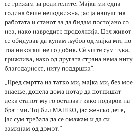
се грижам за родителите. Мајка ми една
година беше неподвижна, јас ја напуштив
работата и станот за да бидам постојано со
неа, иако навредите продолжија. Цел живот
се обидував да купам љубов од мајка ми, но
тоа никогаш не го добив. Сè уште сум тука,
грижлива, иако од другата страна нема ниту
благодарност, ниту поддршка“.
„Пред смртта на татко ми, мајка ми, без мое
знаење, донела дома нотар да потпишат
дека станот му го оставаат како подарок на
брат ми. Тој бил МАШКО, јас женско дете,
јас сум требала да се омажам и да си
заминам од домот.“