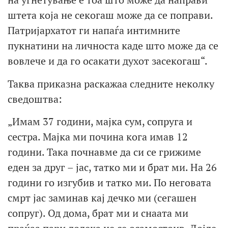
штета која не секогаш може да се поправи.
Патријархатот ги напаѓа интимните
пукнатини на личноста каде што може да се
вовлече и да го осакати духот засекогаш“.
Таква приказна раскажаа следните неколку
сведоштва:
„Имам 37 години, мајка сум, сопруга и
сестра. Мајка ми почина кога имав 12
години. Така почнавме да си се грижиме
еден за друг – јас, татко ми и брат ми. На 26
години го изгубив и татко ми. По неговата
смрт јас заминав кај дечко ми (сегашен
сопруг). Од дома, брат ми и снаата ми