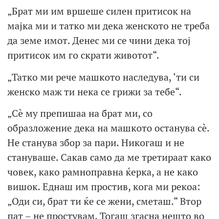
„Брат ми им вршеше силен притисок на
мајка ми и татко ми дека женското не треба
да земе имот. Денес ми се чини дека тој
притисок им го скрати животот“.
„Татко ми рече машкото наследува, ‘ти си
женско маж ти нека се грижи за тебе“.
„Сè му препишаа на брат ми, со
образложение дека на машкото останува сè.
Не станува збор за пари. Никогаш и не
стануваше. Сакав само да ме третираат како
човек, како рамноправна ќерка, а не како
вишок. Еднаш им простив, кога ми рекоа:
„Оди си, брат ти ќе се жени, сметаш.“ Втор
пат – не простувам. Тогаш згасна нешто во