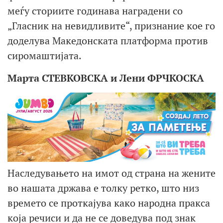
меѓу сториите годинава наградени со
„Гласник на невидливите“, признание кое го
доделува Македонската платформа против
сиромаштијата.
Марта СТЕВКОВСКА и Лени ФРЧКОСКА
Наследувањето на имот од страна на жените
во нашата држава е толку ретко, што низ
времето се проткајува како народна пракса
која речиси и да не се доведува под знак