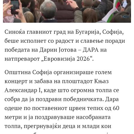
Синоќа главниот град на Бугарија, Софија,
беше исполнет со радост и славење поради
победата на Дарин Јотова – ДАРА на
натпреварот „Евровизија 2026“.
Општина Софија организираше голем
концерт и забава на плоштадот Књаз
Александар I, каде што огромна толпа се
собра да ја поздрави победничката. Дара
одеше по поставениот црвен тепих од 60
метри и ја поздравуваше насобраната
толпа, прегрнувајќи деца и млади кои