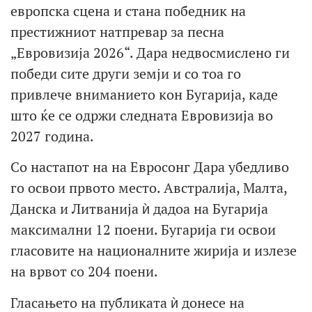
европска сцена и стана победник на
престижниот натпревар за песна
„Евровизија 2026“. Дара недвосмислено ги
победи сите други земји и со тоа го
привлече вниманието кон Бугарија, каде
што ќе се одржи следната Евровизија во
2027 година.
Со настапот на на Евросонг Дара убедливо
го освои првото место. Австралија, Малта,
Данска и Литванија ѝ дадоа на Бугарија
максимални 12 поени. Бугарија ги освои
гласовите на националните жирија и излезе
на врвот со 204 поени.
Гласањето на публиката ѝ донесе на