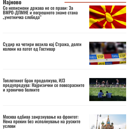
Најново
Со неписмени држава не се прави: За
ВМРО-ДПМНЕ и погрешното знаме стана
„уметничка слобода“
Судир на четири возила кај Стража, долги
колони на патот од Гостивар
Топлотниот бран продолжува, ИЈЗ
предупредува: Најризични се повозрасните
и хронично болните
Москва одбива замрзнување на фронтот:
Нема прекин без исполнување на руските
услови