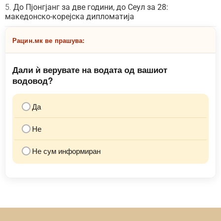
До Пјонгјанг за две години, до Сеул за 28:
македонско-корејска дипломатија
Рацин.мк ве прашува:
Дали ѝ верувате на водата од вашиот
водовод?
Да
Не
Не сум информиран