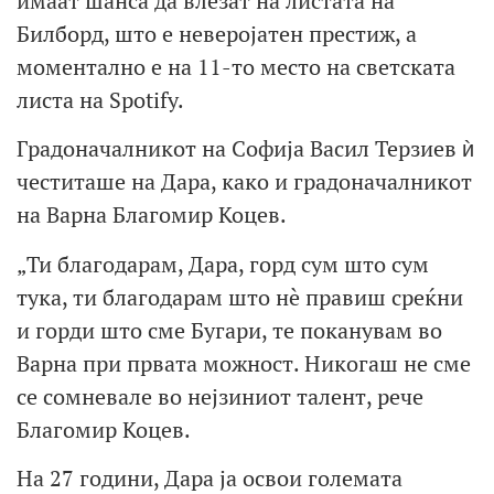
имаат шанса да влезат на листата на
Билборд, што е неверојатен престиж, а
моментално е на 11-то место на светската
листа на Spotify.
Градоначалникот на Софија Васил Терзиев ѝ
честиташе на Дара, како и градоначалникот
на Варна Благомир Коцев.
„Ти благодарам, Дара, горд сум што сум
тука, ти благодарам што нè правиш среќни
и горди што сме Бугари, те поканувам во
Варна при првата можност. Никогаш не сме
се сомневале во нејзиниот талент, рече
Благомир Коцев.
На 27 години, Дара ја освои големата