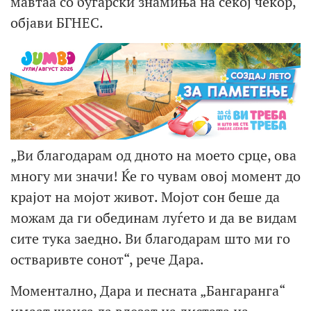
мавтаа со бугарски знамиња на секој чекор,
објави БГНЕС.
„Ви благодарам од дното на моето срце, ова
многу ми значи! Ќе го чувам овој момент до
крајот на мојот живот. Мојот сон беше да
можам да ги обединам луѓето и да ве видам
сите тука заедно. Ви благодарам што ми го
остваривте сонот“, рече Дара.
Моментално, Дара и песната „Бангаранга“