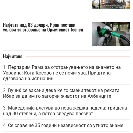
Нафтата над 83 долари, Иран постави
услови за отворање на Ормутскиот Теснец
Најчитано
Перпарим Рама за отстранувањето на знамето на
Украина: Кога Косово не се почитува, Приштина
одговара на ист начин
Вучиќ се закани дека ќе го смени текот на реката
Ибар за да им го загорчи животот на Албанците
Македонија влегува во нова жешка недела: три дена
над 30 степени, а потоа следува пресврт
Се славеше 35 години независност со утнато знаме