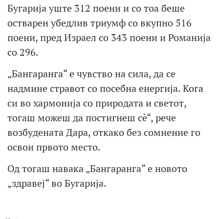
Бугарија уште 312 поени и со тоа беше
остварен убедлив триумф со вкупно 516
поени, пред Израел со 343 поени и Романија
со 296.
„Бангаранга“ е чувство на сила, да се
надмине стравот со посебна енергија. Кога
си во хармонија со природата и светот,
тогаш можеш да постигнеш сè“, рече
возбудената Дара, откако без сомнение го
освои првото место.
Од тогаш навака „Бангаранга“ е новото
„здравеј“ во Бугарија.