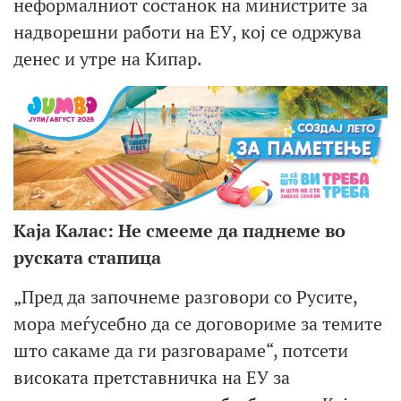
неформалниот состанок на министрите за
надворешни работи на ЕУ, кој се одржува
денес и утре на Кипар.
Каја Калас: Не смееме да паднеме во
руската стапица
„Пред да започнеме разговори со Русите,
мора меѓусебно да се договориме за темите
што сакаме да ги разговараме“, потсети
високата претставничка на ЕУ за