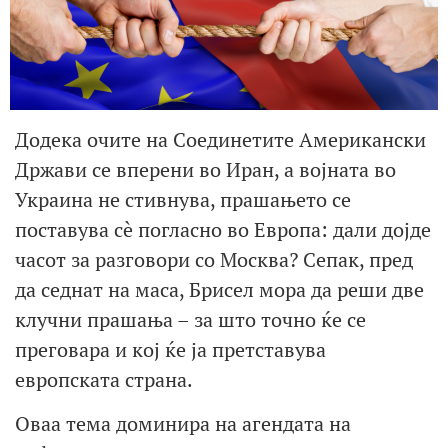
Додека очите на Соединетите Американски
Држави се вперени во Иран, а војната во
Украина не стивнува, прашањето се
поставува сè погласно во Европа: дали дојде
часот за разговори со Москва? Сепак, пред
да седнат на маса, Брисел мора да реши две
клучни прашања – за што точно ќе се
преговара и кој ќе ја претставува
европската страна.
Оваа тема доминира на агендата на