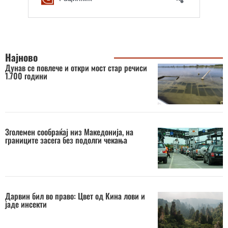
Најново
Дунав се повлече и откри мост стар речиси
1.700 години
Зголемен сообраќај низ Македонија, на
границите засега без подолги чекања
Дарвин бил во право: Цвет од Кина лови и
јаде инсекти