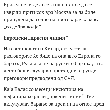
Брисел вели дека сега најважно е да се
изврши притисок врз Москва за да биде
принудена да седне на преговарачка маса
„со добра волја“.
Европски „црвени линии“
На состанокот на Кипар, фокусот на
разговорите ќе биде на она што Европа го
бара од Русија, а не на руските барања, што
често беше случај во претходните рунди
преговори предводени од САД.
Каја Калас со месеци инсистира на
дефинирање јасни „црвени линии“. Тие
вклучуваат барање за прекин на огнот пред