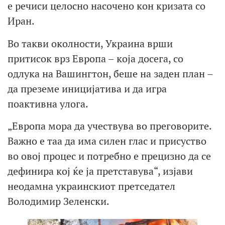
е речиси целосно насочено кон кризата со
Иран.
Во такви околности, Украина врши
притисок врз Европа – која досега, со
одлука на Вашингтон, беше на заден план –
да преземе иницијатива и да игра
поактивна улога.
„Европа мора да учествува во преговорите.
Важно е таа да има силен глас и присуство
во овој процес и потребно е прецизно да се
дефинира кој ќе ја претставува“, изјави
неодамна украинскиот претседател
Володимир Зеленски.