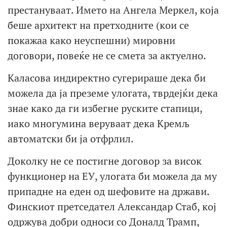
престануваат. Името на Ангела Меркел, која
беше архитект на претходните (кои се
покажаа како неуспешни) мировни
договори, повеќе не се смета за актуелно.
Каласова индиректно сугерираше дека би
можела да ја преземе улогата, тврдејќи дека
знае како да ги избегне руските стапици,
иако многумина веруваат дека Кремљ
автоматски би ја отфрлил.
Доколку не се постигне договор за висок
функционер на ЕУ, улогата би можела да му
припадне на еден од шефовите на држави.
Финскиот претседател Александар Стаб, кој
одржува добри односи со Доналд Трамп,