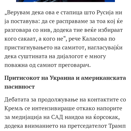
„Верувам дека ова е стапица што Русија ни
ја поставува: да се расправаме за тоа кој ќе
разговара со нив, додека тие веќе избираат
кого сакаат, а кого не“, рече Каласова по
пристигнувањето на самитот, нагласувајќи
дека суштината на дијалогот е многу
поважна од самиот преговарач.
Притисокот на Украина и американската
пасивност
Дебатата за продолжување на контактите со
Кремљ се интензивираше откако напорите
за медијација на САД наидоа на ќорсокак,
додека вниманието на претседателот Трамп