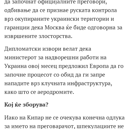
да започнат официјалните преговори,
одбивање да се признае руската контрола
врз окупираните украински територии и
гаранции дека Москва ќе биде одговорна за
извршените злосторства.
Дипломатски извори велат дека
министерот за надворешни работи на
Украина овој месец предложил Европа да го
започне процесот со обид да ги запре
нападите врз клучната инфраструктура,
како што се аеродромите.
Кој ќе зборува?
Иако на Кипар не се очекува конечна одлука
за името на преговарачот, шпекулациите не