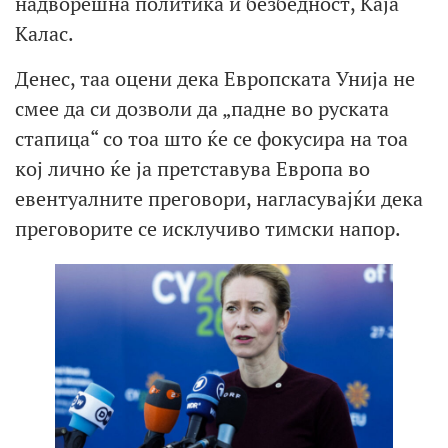
надворешна политика и безбедност, Каја
Калас.
Денес, таа оцени дека Европската Унија не
смее да си дозволи да „падне во руската
стапица“ со тоа што ќе се фокусира на тоа
кој лично ќе ја претставува Европа во
евентуалните преговори, нагласувајќи дека
преговорите се исклучиво тимски напор.