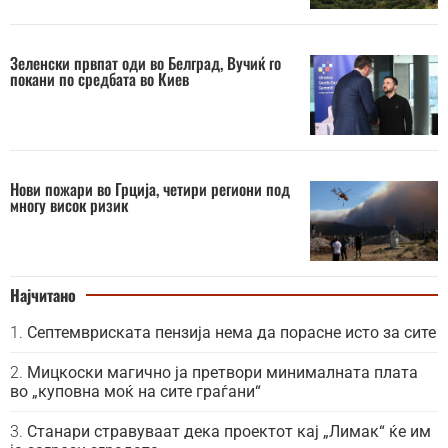
Зеленски првпат оди во Белград, Вучиќ го
покани по средбата во Киев
Нови пожари во Грција, четири региони под
многу висок ризик
Најчитано
Септемвриската пензија нема да порасне исто за сите
Мицкоски магично ја претвори минималната плата
во „куповна моќ на сите граѓани“
Станари стравуваат дека проектот кај „Лимак“ ќе им