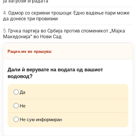
ја загрози зградата
Одмор со скриени трошоци: Едно вадење пари може
да донесе три провизии
Грчка партија во Србија против споменикот „Мајка
Македонија“ во Нови Сад
Рацин.мк ве прашува:
Дали ѝ верувате на водата од вашиот
водовод?
Да
Не
Не сум информиран