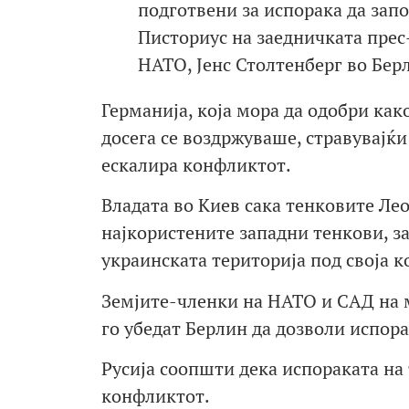
подготвени за испорака да запо
Писториус на заедничката прес
НАТО, Јенс Столтенберг во Бер
Германија, која мора да одобри как
досега се воздржуваше, стравувајќи
ескалира конфликтот.
Владата во Киев сака тенковите Лео
најкористените западни тенкови, за
украинската територија под своја к
Земјите-членки на НАТО и САД на м
го убедат Берлин да дозволи испора
Русија соопшти дека испораката на
конфликтот.