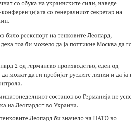
чнат со обука на украинските сили, наведе
-конференцијата со генералниот секретар на
лин.
ов било реекспорт на тенковите Леопард,
 дека тоа би можело да ја поттикне Москва да г
пард 2 од германско производство, еден од
 да можат да ги пробијат руските линии и да ја
онтрола.
инатонеделниот состанок во Германија не успе
ка на Леопардот во Украина.
 тенковите Леопард би значело на НАТО во