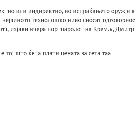
ректно или индиректно, во испраќањето оружје в
 нејзиното технолошко ниво сносат одговорнос
т), изјави вчера портпаролот на Кремљ, Дмитр
е тој што ќе ја плати цената за сета таа