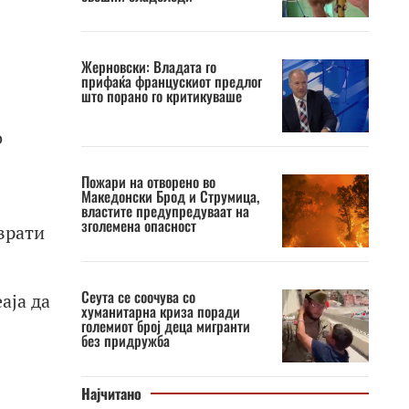
Жерновски: Владата го
прифаќа францускиот предлог
што порано го критикуваше
о
Пожари на отворено во
Македонски Брод и Струмица,
властите предупредуваат на
зголемена опасност
 врати
Сеута се соочува со
аја да
хуманитарна криза поради
големиот број деца мигранти
без придружба
Најчитано