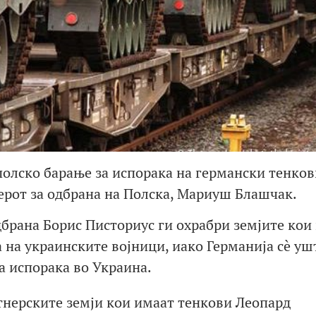
олско барање за испорака на германски тенков
ерот за одбрана на Полска, Мариуш Блашчак.
брана Борис Писториус ги охрабри земјите кои
 на украинските војници, иако Германија сè уш
 испорака во Украина.
ртнерските земји кои имаат тенкови Леопард