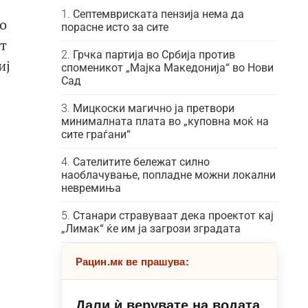
Септемвриската пензија нема да
о
порасне исто за сите
т
Грчка партија во Србија против
иј
споменикот „Мајка Македонија“ во Нови
Сад
Мицкоски магично ја претвори
минималната плата во „куповна моќ на
сите граѓани“
Сателитите бележат силно
наоблачување, попладне можни локални
невремиња
Станари стравуваат дека проектот кај
„Лимак“ ќе им ја загрози зградата
Рацин.мк ве прашува:
Дали ѝ верувате на водата