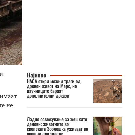
и
Најново
НАСА откри можни траги од
древен живот на Марс, но
научниците бараат
дополнителни докази
 имаат
те не
Ладно освежување за жешките
денови: животните во
скопската Зоолошка уживаат во
овошни сладоледи