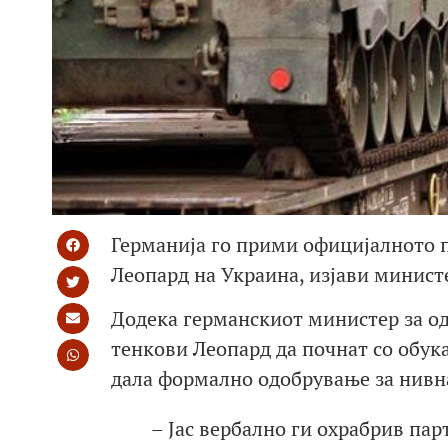
Германија го прими официјалното п
Леопард на Украина, изјави минист
Додека германскиот министер за од
тенкови Леопард да почнат со обука
дала формално одобрување за нивна
– Јас вербално ги охрабрив па