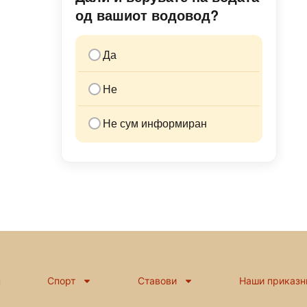
од вашиот водовод?
Да
Не
Не сум информиран
н
Спорт
Ставови
Наши приказн