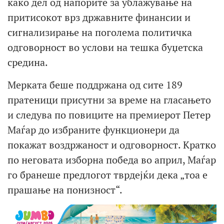
како дел од напорите за ублажување на
притисокот врз државните финансии и
сигнализирање на поголема политичка
одговорност во услови на тешка буџетска
средина.
Мерката беше поддржана од сите 189
пратеници присутни за време на гласањето
и следува по повиците на премиерот Петер
Маѓар до избраните функционери да
покажат воздржаност и одговорност. Кратко
по неговата изборна победа во април, Маѓар
го бранеше предлогот тврдејќи дека „тоа е
прашање на понизност“.