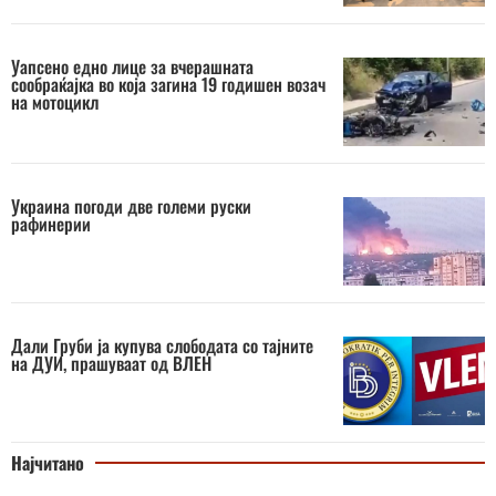
Уапсено едно лице за вчерашната
сообраќајка во која загина 19 годишен возач
на мотоцикл
Украина погоди две големи руски
рафинерии
Дали Груби ја купува слободата со тајните
на ДУИ, прашуваат од ВЛЕН
Најчитано