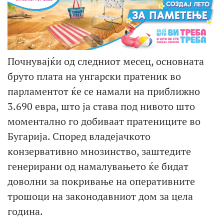
Почнувајќи од следниот месец, основната
бруто плата на унгарски пратеник во
парламентот ќе се намали на приближно
3.690 евра, што ја става под нивото што
моментално го добиваат пратениците во
Бугарија. Според владејачкото
конзервативно мнозинство, заштедите
генерирани од намалувањето ќе бидат
доволни за покривање на оперативните
трошоци на законодавниот дом за цела
година.