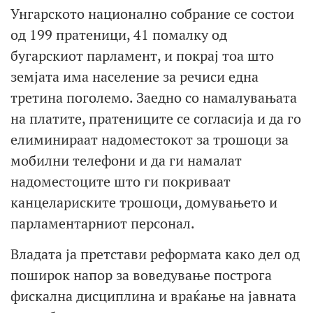
Унгарското национално собрание се состои
од 199 пратеници, 41 помалку од
бугарскиот парламент, и покрај тоа што
земјата има население за речиси една
третина поголемо. Заедно со намалувањата
на платите, пратениците се согласија и да го
елиминираат надоместокот за трошоци за
мобилни телефони и да ги намалат
надоместоците што ги покриваат
канцелариските трошоци, домувањето и
парламентарниот персонал.
Владата ја претстави реформата како дел од
поширок напор за воведување построга
фискална дисциплина и враќање на јавната