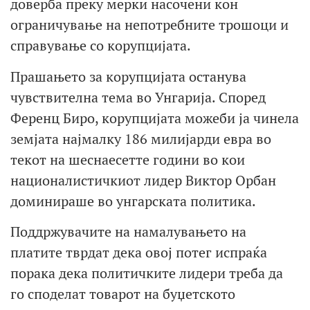
доверба преку мерки насочени кон
ограничување на непотребните трошоци и
справување со корупцијата.
Прашањето за корупцијата останува
чувствителна тема во Унгарија. Според
Ференц Биро, корупцијата можеби ја чинела
земјата најмалку 186 милијарди евра во
текот на шеснаесетте години во кои
националистичкиот лидер Виктор Орбан
доминираше во унгарската политика.
Поддржувачите на намалувањето на
платите тврдат дека овој потег испраќа
порака дека политичките лидери треба да
го споделат товарот на буџетското