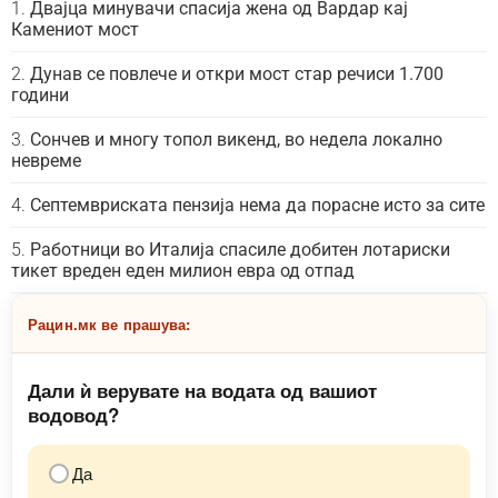
Двајца минувачи спасија жена од Вардар кај
Камениот мост
Дунав се повлече и откри мост стар речиси 1.700
години
Сончев и многу топол викенд, во недела локално
невреме
Септемвриската пензија нема да порасне исто за сите
Работници во Италија спасиле добитен лотариски
тикет вреден еден милион евра од отпад
Рацин.мк ве прашува:
Дали ѝ верувате на водата од вашиот
водовод?
Да