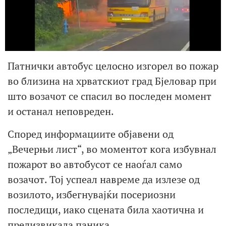
Патнички автобус целосно изгорел во пожар
во близина на хрватскиот град Бјеловар при
што возачот се спасил во последен момент
и останал неповреден.
Според информациите објавени од
„Вечерњи лист“, во моментот кога избувнал
пожарот во автобусот се наоѓал само
возачот. Тој успеал навреме да излезе од
возилото, избегнувајќи посериозни
последици, иако сцената била хаотична и
предизвикала паника.