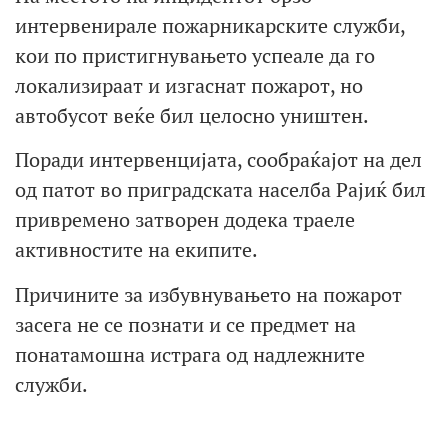
интервенирале пожарникарските служби,
кои по пристигнувањето успеале да го
локализираат и изгаснат пожарот, но
автобусот веќе бил целосно уништен.
Поради интервенцијата, сообраќајот на дел
од патот во приградската населба Рајиќ бил
привремено затворен додека траеле
активностите на екипите.
Причините за избувнувањето на пожарот
засега не се познати и се предмет на
понатамошна истрага од надлежните
служби.