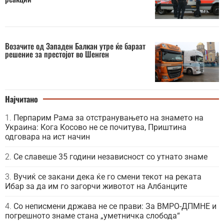
Возачите од Западен Балкан утре ќе бараат
решение за престојот во Шенген
Најчитано
Перпарим Рама за отстранувањето на знамето на
Украина: Кога Косово не се почитува, Приштина
одговара на ист начин
Се славеше 35 години независност со утнато знаме
Вучиќ се закани дека ќе го смени текот на реката
Ибар за да им го загорчи животот на Албанците
Со неписмени држава не се прави: За ВМРО-ДПМНЕ и
погрешното знаме стана „уметничка слобода“