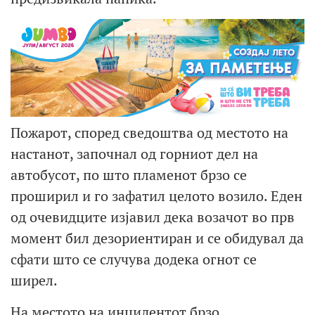
Пожарот, според сведоштва од местото на
настанот, започнал од горниот дел на
автобусот, по што пламенот брзо се
проширил и го зафатил целото возило. Еден
од очевидците изјавил дека возачот во прв
момент бил дезориентиран и се обидувал да
сфати што се случува додека огнот се
ширел.
На местото на инцидентот брзо