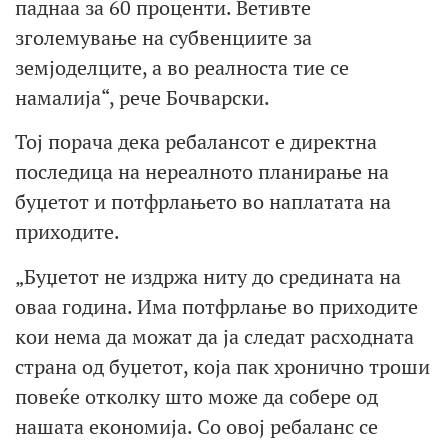
паднаа за 60 проценти. Ветивте
зголемување на субвенциите за
земјоделците, а во реалноста тие се
намалија“, рече Бочварски.
Тој порача дека ребалансот е директна
последица на нереалното планирање на
буџетот и потфрлањето во наплатата на
приходите.
„Буџетот не издржа ниту до средината на
оваа година. Има потфрлање во приходите
кои нема да можат да ја следат расходната
страна од буџетот, која пак хронично троши
повеќе отколку што може да собере од
нашата економија. Со овој ребаланс се