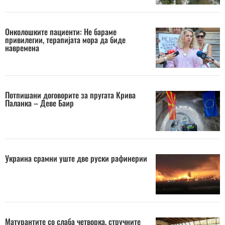
Онколошките пациенти: Не бараме
привилегии, терапијата мора да биде
навремена
Потпишани договорите за пругата Крива
Паланка – Деве Баир
Украина срамни уште две руски рафинерии
Матурантите со слаба четворка, стручните