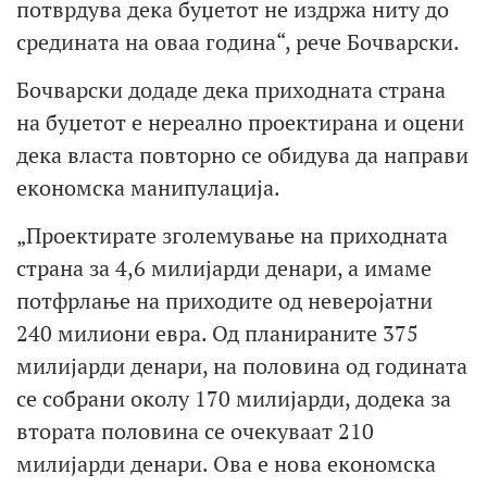
потврдува дека буџетот не издржа ниту до
средината на оваа година“, рече Бочварски.
Бочварски додаде дека приходната страна
на буџетот е нереално проектирана и оцени
дека власта повторно се обидува да направи
економска манипулација.
„Проектирате зголемување на приходната
страна за 4,6 милијарди денари, а имаме
потфрлање на приходите од неверојатни
240 милиони евра. Од планираните 375
милијарди денари, на половина од годината
се собрани околу 170 милијарди, додека за
втората половина се очекуваат 210
милијарди денари. Ова е нова економска