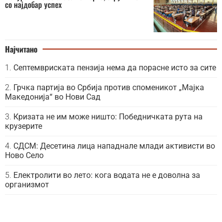
со најдобар успех
Најчитано
Септемвриската пензија нема да порасне исто за сите
Грчка партија во Србија против споменикот „Мајка
Македонија“ во Нови Сад
Кризата не им може ништо: Победничката рута на
крузерите
СДСМ: Десетина лица нападнале млади активисти во
Ново Село
Електролити во лето: кога водата не е доволна за
организмот