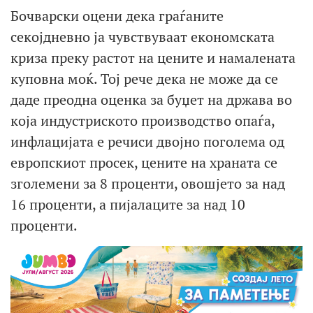
Бочварски оцени дека граѓаните
секојдневно ја чувствуваат економската
криза преку растот на цените и намалената
куповна моќ. Тој рече дека не може да се
даде преодна оценка за буџет на држава во
која индустриското производство опаѓа,
инфлацијата е речиси двојно поголема од
европскиот просек, цените на храната се
зголемени за 8 проценти, овошјето за над
16 проценти, а пијалаците за над 10
проценти.