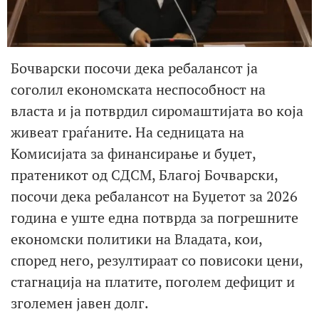
Бочварски посочи дека ребалансот ја
соголил економската неспособност на
власта и ја потврдил сиромаштијата во која
живеат граѓаните. На седницата на
Комисијата за финансирање и буџет,
пратеникот од СДСМ, Благој Бочварски,
посочи дека ребалансот на Буџетот за 2026
година е уште една потврда за погрешните
економски политики на Владата, кои,
според него, резултираат со повисоки цени,
стагнација на платите, поголем дефицит и
зголемен јавен долг.