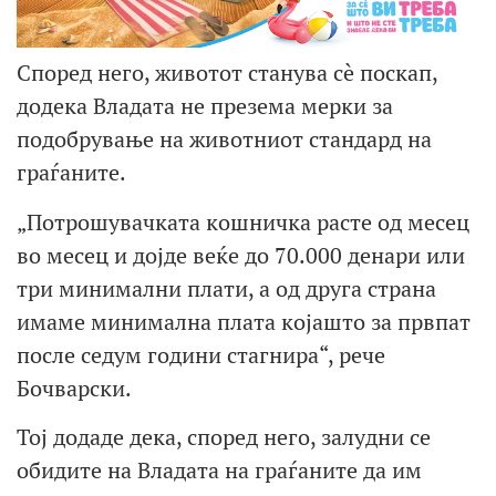
Според него, животот станува сè поскап,
додека Владата не презема мерки за
подобрување на животниот стандард на
граѓаните.
„Потрошувачката кошничка расте од месец
во месец и дојде веќе до 70.000 денари или
три минимални плати, а од друга страна
имаме минимална плата којашто за првпат
после седум години стагнира“, рече
Бочварски.
Тој додаде дека, според него, залудни се
обидите на Владата на граѓаните да им