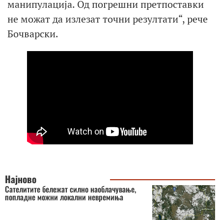
манипулација. Од погрешни претпоставки
не можат да излезат точни резултати“, рече
Бочварски.
Најново
Сателитите бележат силно наоблачување,
попладне можни локални невремиња