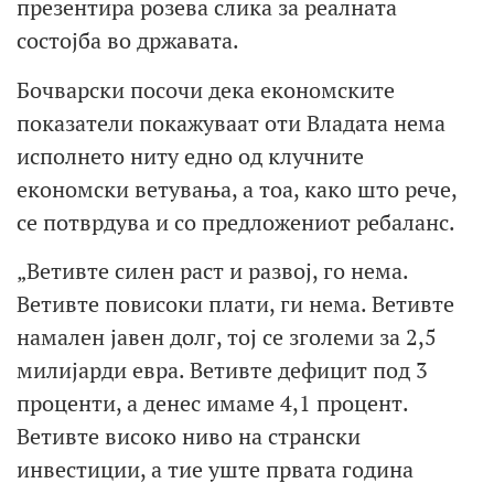
презентира розева слика за реалната
состојба во државата.
Бочварски посочи дека економските
показатели покажуваат оти Владата нема
исполнето ниту едно од клучните
економски ветувања, а тоа, како што рече,
се потврдува и со предложениот ребаланс.
„Ветивте силен раст и развој, го нема.
Ветивте повисоки плати, ги нема. Ветивте
намален јавен долг, тој се зголеми за 2,5
милијарди евра. Ветивте дефицит под 3
проценти, а денес имаме 4,1 процент.
Ветивте високо ниво на странски
инвестиции, а тие уште првата година