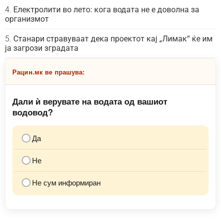
Електролити во лето: кога водата не е доволна за
организмот
Станари стравуваат дека проектот кај „Лимак“ ќе им
ја загрози зградата
Рацин.мк ве прашува:
Дали ѝ верувате на водата од вашиот
водовод?
Да
Не
Не сум информиран