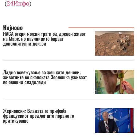
(
24Инфо
)
Најново
НАСА откри можни траги од древен живот
на Марс, но научниците бараат
дополнителни докази
Ладно освежување за жешките денови:
животните во скопската Зоолошка уживаат
во овошни сладоледи
Жерновски: Владата го прифаќа
францускиот предлог што порано го
критикуваше