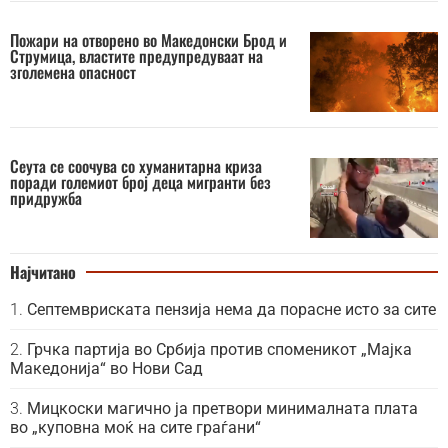
Пожари на отворено во Македонски Брод и
Струмица, властите предупредуваат на
зголемена опасност
Сеута се соочува со хуманитарна криза
поради големиот број деца мигранти без
придружба
Најчитано
Септемвриската пензија нема да порасне исто за сите
Грчка партија во Србија против споменикот „Мајка
Македонија“ во Нови Сад
Мицкоски магично ја претвори минималната плата
во „куповна моќ на сите граѓани“