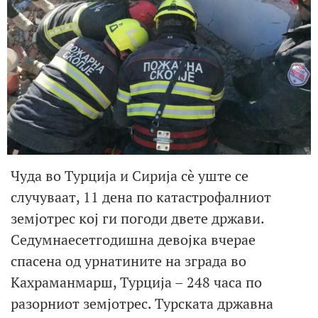
Чуда во Турција и Сирија сè уште се
случуваат, 11 дена по катастрофалниот
земјотрес кој ги погоди двете држави.
Седумнаесетгодишна девојка вчерае
спасена од урнатините на зграда во
Кахраманмарш, Турција – 248 часа по
разорниот земјотрес. Турската државна