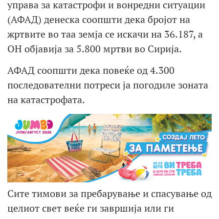
управа за катастрофи и вонредни ситуации
(АФАД) денеска соопшти дека бројот на
жртвите во таа земја се искачи на 36.187, а
ОН објавија за 5.800 мртви во Сирија.
АФАД соопшти дека повеќе од 4.300
последователни потреси ја погодиле зоната
на катастрофата.
Сите тимови за пребарување и спасување од
целиот свет веќе ги завршија или ги