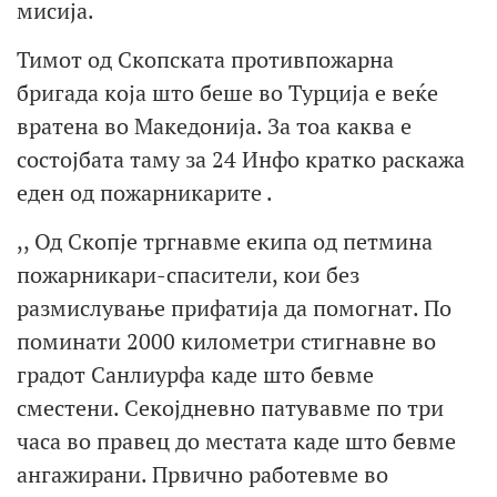
мисија.
Тимот од Скопската противпожарна
бригада која што беше во Турција е веќе
вратена во Македонија. За тоа каква е
состојбата таму за 24 Инфо кратко раскажа
еден од пожарникарите .
,, Од Скопје тргнавме екипа од петмина
пожарникари-спасители, кои без
размислување прифатија да помогнат. По
поминати 2000 километри стигнавне во
градот Санлиурфа каде што бевме
сместени. Секојдневно патувавме по три
часа во правец до местата каде што бевме
ангажирани. Првично работевме во