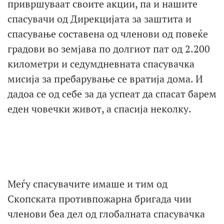
привршуваат своите акции, па и нашите
спасувачи од Дирекцијата за заштита и
спасување составена од членови од повеќе
градови во земјава по долгиот пат од 2.200
километри и седумдневната спасувачка
мисија за пребарување се вратија дома. И
дадоа се од себе за да успеат да спасат барем
еден човечки живот, а спасија неколку.
Меѓу спасувачите имаше и тим од
Скопската противпожарна бригада чии
членови беа дел од глобалната спасувачка