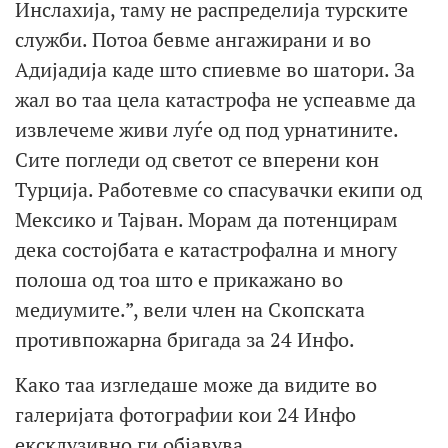
Инслахија, таму не распределија турските
служби. Потоа бевме ангажирани и во
Адијадија каде што спиевме во шатори. За
жал во таа цела катастрофа не успеавме да
извлечеме живи луѓе од под урнатините.
Сите погледи од светот се вперени кон
Турција. Работевме со спасувачки екипи од
Мексико и Тајван. Морам да потенцирам
дека состојбата е катастрофална и многу
полоша од тоа што е прикажано во
медиумите.”, вели член на Скопската
противпожарна бригада за 24 Инфо.
Како таа изгледаше може да видите во
галеријата фотографии кои 24 Инфо
ексклузивно ги објавува.