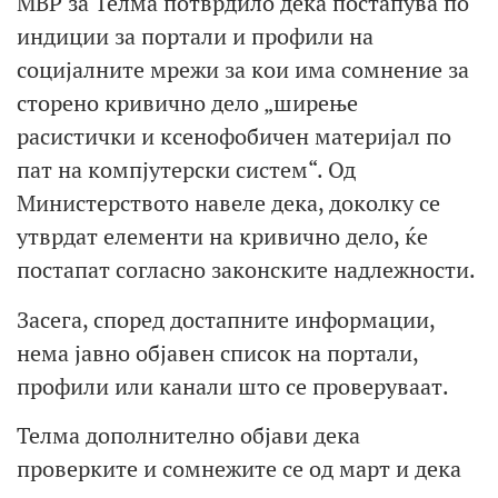
МВР за Телма потврдило дека постапува по
индиции за портали и профили на
социјалните мрежи за кои има сомнение за
сторено кривично дело „ширење
расистички и ксенофобичен материјал по
пат на компјутерски систем“. Од
Министерството навеле дека, доколку се
утврдат елементи на кривично дело, ќе
постапат согласно законските надлежности.
Засега, според достапните информации,
нема јавно објавен список на портали,
профили или канали што се проверуваат.
Телма дополнително објави дека
проверките и сомнежите се од март и дека