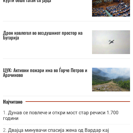
Курти беше гаѓан со јајца
Дрон навлегол во воздушниот простор на
Бугарија
ЦУК: Активни пожари има во Ѓорче Петров и
Арачиново
Најчитано
Дунав се повлече и откри мост стар речиси 1.700
години
Двајца минувачи спасија жена од Вардар кај