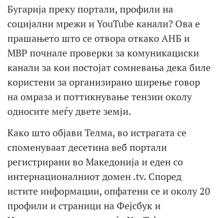
Бугарија преку портали, профили на
социјални мрежи и YouTube канали? Ова е
прашањето што се отвора откако АНБ и
МВР почнале проверки за комуникациски
канали за кои постојат сомневања дека биле
користени за организирано ширење говор
на омраза и поттикнување тензии околу
односите меѓу двете земји.
Како што објави Телма, во истрагата се
споменуваат десетина веб портали
регистрирани во Македонија и еден со
интернационалниот домен .tv. Според
истите информации, опфатени се и околу 20
профили и страници на Фејсбук и