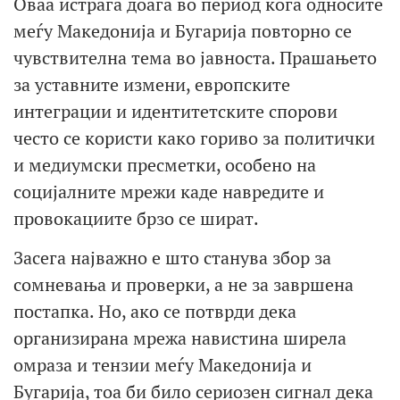
Оваа истрага доаѓа во период кога односите
меѓу Македонија и Бугарија повторно се
чувствителна тема во јавноста. Прашањето
за уставните измени, европските
интеграции и идентитетските спорови
често се користи како гориво за политички
и медиумски пресметки, особено на
социјалните мрежи каде навредите и
провокациите брзо се шират.
Засега најважно е што станува збор за
сомневања и проверки, а не за завршена
постапка. Но, ако се потврди дека
организирана мрежа навистина ширела
омраза и тензии меѓу Македонија и
Бугарија, тоа би било сериозен сигнал дека