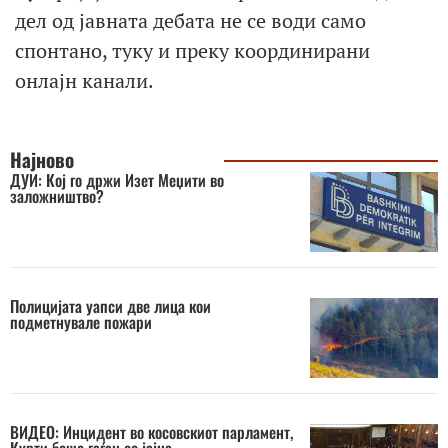
дел од јавната дебата не се води само
спонтано, туку и преку координирани
онлајн канали.
Најново
ДУИ: Кој го држи Изет Меџити во
заложништво?
Полицијата уапси две лица кои
подметнувале пожари
ВИДЕО: Инцидент во косовскиот парламент,