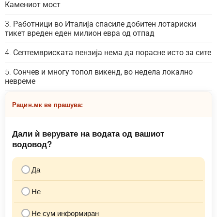
Камениот мост
Работници во Италија спасиле добитен лотариски
тикет вреден еден милион евра од отпад
Септемвриската пензија нема да порасне исто за сите
Сончев и многу топол викенд, во недела локално
невреме
Рацин.мк ве прашува:
Дали ѝ верувате на водата од вашиот
водовод?
Да
Не
Не сум информиран