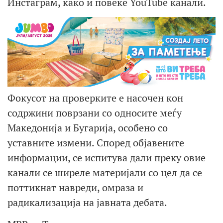
Инстаграм, како и повеќе YouTube канали.
Фокусот на проверките е насочен кон
содржини поврзани со односите меѓу
Македонија и Бугарија, особено со
уставните измени. Според објавените
информации, се испитува дали преку овие
канали се ширеле материјали со цел да се
поттикнат навреди, омраза и
радикализација на јавната дебата.