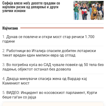
Софија влезе меѓу десетте градови со
најголем ризик од џепарење и други
улични измами
Најчитано
Дунав се повлече и откри мост стар речиси 1.700
години
Работници во Италија спасиле добитен лотариски
тикет вреден еден милион евра од отпад
Во погребна куќа во САД чувале повеќе од 50 тела без
ладење, објектот останал без дозвола
Двајца минувачи спасија жена од Вардар кај
Камениот мост
ВИДЕО: Инцидент во косовскиот парламент, Курти
беше гаѓан со јајца