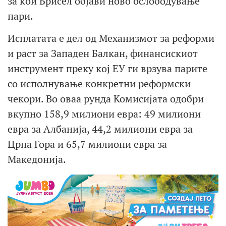
за кои Брисел објави ново ослободување
пари.
Исплатата е дел од Механизмот за реформи
и раст за Западен Балкан, финансискиот
инструмент преку кој ЕУ ги врзува парите
со исполнување конкретни реформски
чекори. Во оваа рунда Комисијата одобри
вкупно 158,9 милиони евра: 49 милиони
евра за Албанија, 44,2 милиони евра за
Црна Гора и 65,7 милиони евра за
Македонија.