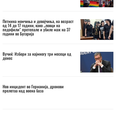
Петмина момчиња и девојчиња, на возраст
од 14 до 17 години, како „ловци на
педофили“ претепале и убиле маж на 37
години во Бугарија
Вучиќ: Избори за најмногу три месеци од
денес
Нов инцидент во Германија, дронови
прелетаа над воена база