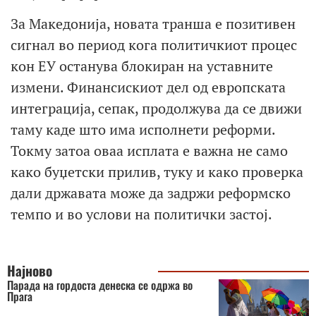
За Македонија, новата транша е позитивен
сигнал во период кога политичкиот процес
кон ЕУ останува блокиран на уставните
измени. Финансискиот дел од европската
интеграција, сепак, продолжува да се движи
таму каде што има исполнети реформи.
Токму затоа оваа исплата е важна не само
како буџетски прилив, туку и како проверка
дали државата може да задржи реформско
темпо и во услови на политички застој.
Најново
Парада на гордоста денеска се одржа во
Прага