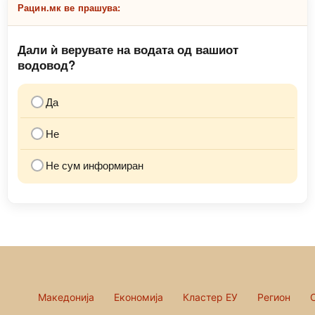
Рацин.мк ве прашува:
Дали ѝ верувате на водата од вашиот
водовод?
Да
Не
Не сум информиран
Македонија
Економија
Кластер ЕУ
Регион