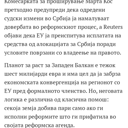
Комесарката за проширување Марта Кос
претходно предупреди дека одредени
судски измени во Србија ја намалуваат
довербата во реформскиот процес, а Reuters
објави дека ЕУ ја преиспитува исплатата на
средства од алокацијата за Србија поради
условите поврзани со владеење на правото.
Планот за раст за Западен Балкан е тежок
шест милијарди евра и има цел да ја забрза
економската конвергенција на регионот со
ЕУ пред формалното членство. Но, неговата
логика е различна од класична помош:
секоја земја добива пари само ако ги
исполни реформите што ги прифатила во
својата реформска агенда.