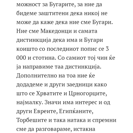
можност за Бугарите, за ние да
бидеме заштитени дека никој не
може да каже дека ние сме Бугари.
Ние сме Македонци и самата
дистинкција дека има и Бугари
коишто со последниот попис се 3
000 и стотина. Со самиот тој чин ќе
ја направиме таа дистинкција.
Дополнително на тоа ние ќе
додадеме и други заедници како
што се Хрватите и Црногорците,
најмалку. Значи има интерес и од
други Евреите, Египќаните,
Торбешите и така натака и спремни
сме да разговараме, истакна