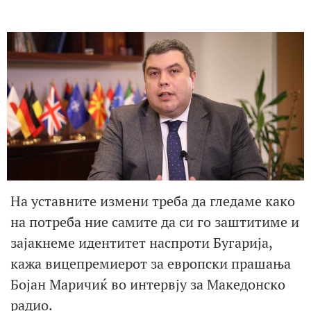
На уставните измени треба да гледаме како
на потреба ние самите да си го заштитиме и
зајакнеме идентитет наспроти Бугарија,
кажа вицепремиерот за европски прашања
Бојан Маричиќ во интервју за Македонско
радио.