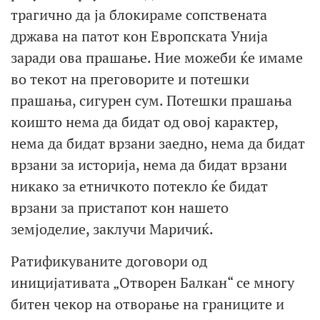
трагично да ја блокираме сопствената
држава на патот кон Европската Унија
заради ова прашање. Ние можеби ќе имаме
во текот на преговорите и потешки
прашања, сигурен сум. Потешки прашања
коишто нема да бидат од овој карактер,
нема да бидат врзани заедно, нема да бидат
врзани за историја, нема да бидат врзани
никако за етничкото потекло ќе бидат
врзани за пристапот кон нашето
земјоделие, заклучи Маричиќ.
Ратификуваните договори од
иницијативата „Отворен Балкан“ се многу
битен чекор на отворање на границите и