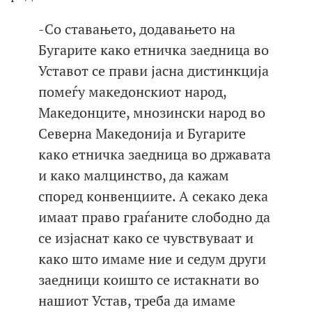
-Со ставањето, додавањето на
Бугарите како етничка заедница во
Уставот се прави јасна дистинкција
помеѓу македонскиот народ,
Македонците, мнозински народ во
Северна Македонија и Бугарите
како етничка заедница во државата
и како малцинство, да кажам
според конвенциите. А секако дека
имаат право граѓаните слободно да
се изјаснат како се чувствуваат и
како што имаме ние и седум други
заедници коишто се истакнати во
нашиот Устав, треба да имаме