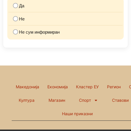
Да
Не
Не сум информиран
Македонија
Економија
Кластер ЕУ
Регион
Култура
Магазин
Спорт
Ставови
Наши приказни