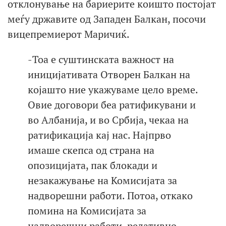
отклонување на бариерите коишто постојат
меѓу државите од Западен Балкан, посочи
вицепремиерот Маричиќ.
-Тоа е суштинската важност на
иницијативата Отворен Балкан на
којашто ние укажуваме цело време.
Овие договори беа ратификувани и
во Албанија, и во Србија, чекаа на
ратификација кај нас. Најпрво
имаше скепса од страна на
опозицијата, пак блокади и
незакажување на Комисијата за
надворешни работи. Потоа, откако
помина на Комисијата за
надворешни работи, релативно