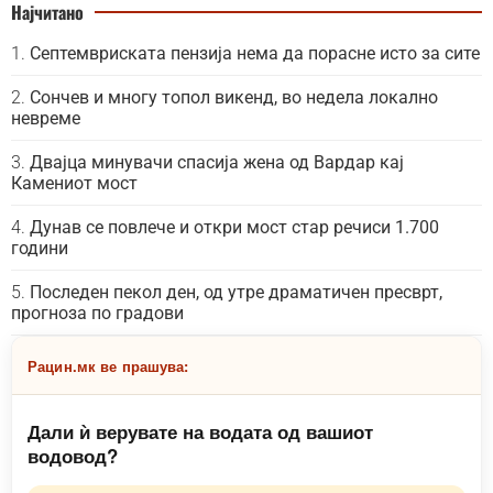
Најчитано
Септемвриската пензија нема да порасне исто за сите
Сончев и многу топол викенд, во недела локално
невреме
Двајца минувачи спасија жена од Вардар кај
Камениот мост
Дунав се повлече и откри мост стар речиси 1.700
години
Последен пекол ден, од утре драматичен пресврт,
прогноза по градови
Рацин.мк ве прашува:
Дали ѝ верувате на водата од вашиот
водовод?