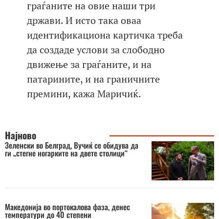
граѓаните на овие наши три
држави. И исто така оваа
идентификациона картичка треба
да создаде услови за слободно
движење за граѓаните, и на
патарините, и на граничните
премини, кажа Маричиќ.
Најново
Зеленски во Белград, Вучиќ се обидува да
ги „стегне ногарките на двете столици“
Македонија во портокалова фаза, денес
температури до 40 степени