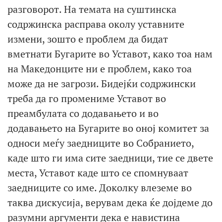
разговорот. На темата на суштинска
содржинска расправа околу уставните
измени, зошто е проблем да бидат
вметнати Бугарите во Уставот, како тоа нам
на Македонците ни е проблем, како тоа
може да не загрози. Бидејќи содржински
треба да го промениме Уставот во
преамбулата со додавањето и во
додавањето на Бугарите во оној комитет за
односи меѓу заедниците во Собранието,
каде што ги има сите заедници, тие се двете
места, Уставот каде што се спомнуваат
заедниците со име. Доколку влеземе во
таква дискусија, верувам дека ќе дојдеме до
разумни аргументи дека е навистина