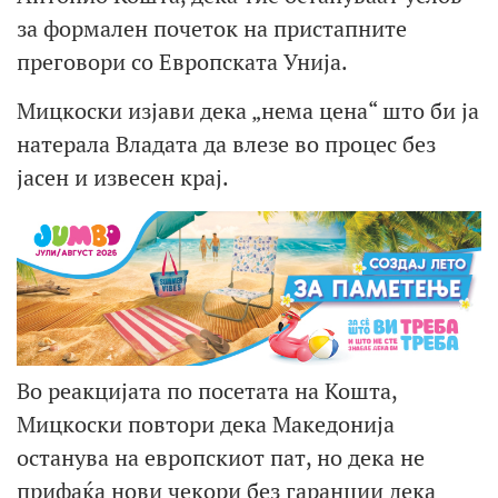
за формален почеток на пристапните
преговори со Европската Унија.
Мицкоски изјави дека „нема цена“ што би ја
натерала Владата да влезе во процес без
јасен и извесен крај.
Во реакцијата по посетата на Кошта,
Мицкоски повтори дека Македонија
останува на европскиот пат, но дека не
прифаќа нови чекори без гаранции дека