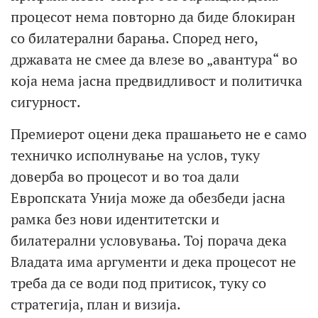
процесот нема повторно да биде блокиран
со билатерални барања. Според него,
државата не смее да влезе во „авантура“ во
која нема јасна предвидливост и политичка
сигурност.
Премиерот оцени дека прашањето не е само
техничко исполнување на услов, туку
доверба во процесот и во тоа дали
Европската Унија може да обезбеди јасна
рамка без нови идентитетски и
билатерални условувања. Тој порача дека
Владата има аргументи и дека процесот не
треба да се води под притисок, туку со
стратегија, план и визија.