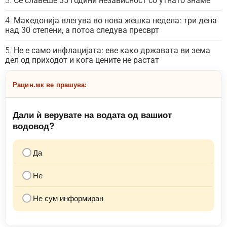
Се славеше 35 години независност со утнато знаме
Македонија влегува во нова жешка недела: три дена
над 30 степени, а потоа следува пресврт
Не е само инфлацијата: еве како државата ви зема
дел од приходот и кога цените не растат
Рацин.мк ве прашува:
Дали ѝ верувате на водата од вашиот
водовод?
Да
Не
Не сум информиран