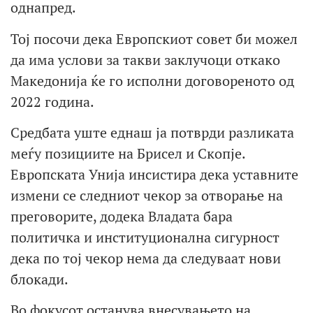
однапред.
Тој посочи дека Европскиот совет би можел
да има услови за такви заклучоци откако
Македонија ќе го исполни договореното од
2022 година.
Средбата уште еднаш ја потврди разликата
меѓу позициите на Брисел и Скопје.
Европската Унија инсистира дека уставните
измени се следниот чекор за отворање на
преговорите, додека Владата бара
политичка и институционална сигурност
дека по тој чекор нема да следуваат нови
блокади.
Во фокусот останува внесувањето на