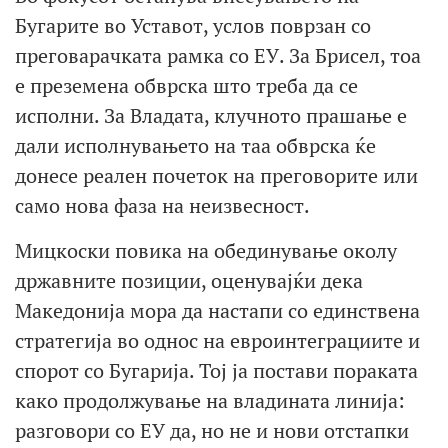
Бугарите во Уставот, услов поврзан со
преговарачката рамка со ЕУ. За Брисел, тоа
е преземена обврска што треба да се
исполни. За Владата, клучното прашање е
дали исполнувањето на таа обврска ќе
донесе реален почеток на преговорите или
само нова фаза на неизвесност.
Мицкоски повика на обединување околу
државните позиции, оценувајќи дека
Македонија мора да настапи со единствена
стратегија во однос на евроинтеграциите и
спорот со Бугарија. Тој ја постави пораката
како продолжување на владината линија:
разговори со ЕУ да, но не и нови отстапки