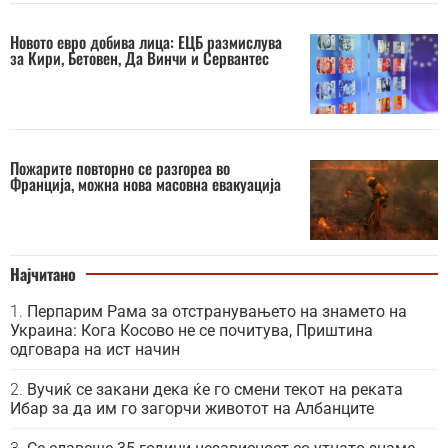
Новото евро добива лица: ЕЦБ размислува
за Кири, Бетовен, Да Винчи и Сервантес
Пожарите повторно се разгореа во
Франција, можна нова масовна евакуација
Најчитано
Перпарим Рама за отстранувањето на знамето на
Украина: Кога Косово не се почитува, Приштина
одговара на ист начин
Вучиќ се закани дека ќе го смени текот на реката
Ибар за да им го загорчи животот на Албанците