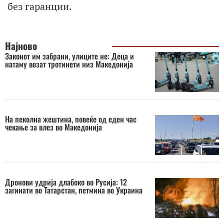
без гаранции.
Најново
Законот им забрани, улиците не: Деца и
натаму возат тротинети низ Македонија
На пеколна жештина, повеќе од еден час
чекање за влез во Македонија
Дронови удрија длабоко во Русија: 12
загинати во Татарстан, петмина во Украина