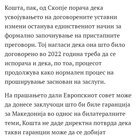
Кошта, пак, од Скопје порача дека
усвојувањето на договорените уставни
измени останува единствениот начин за
формално започнување на пристапните
преговори. Тој нагласи дека она што било
договорено во 2022 година треба да се
испорача и дека, по тоа, процесот
продолжува како нормален процес на
проширување заснован на заслуги.
На прашањето дали Европскиот совет може
да донесе заклучоци што би биле гаранција
за Македонија во однос на билатералните
теми, Кошта не даде директна потврда дека
такви гаранции може да се добијат