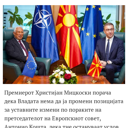
Премиерот Христијан Мицкоски порача
дека Владата нема да ја промени позицијата
за уставните измени по пораките на
претседателот на Европскиот совет,
Антонио Кошта, дека тие остануваат услов