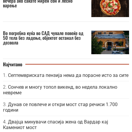
вечера ако сакате мирен сон и лесно
варење
Во погребна куќа во САД чувале повеќе од
50 тела без ладење, објектот останал без
дозвола
Најчитано
Септемвриската пензија нема да порасне исто за сите
Сончев и многу топол викенд, во недела локално
невреме
Дунав се повлече и откри мост стар речиси 1.700
години
Двајца минувачи спасија жена од Вардар кај
Камениот мост