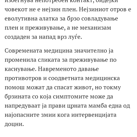
човекот не е нејзин плен. Нејзиниот отров е
еволутивна алатка за брзо совладување
плен и преживување, а не механизам
создаден за напад врз луѓе.
Современата медицина значително ја
променила сликата за преживување по
каснување. Навременото давање
противотров и соодветната медицинска
помош можат да спасат живот, но токму
брзината со која симптомите може да
напредуваат ја прави црната мамба една од
најопасните змии кога интервенцијата
доцни.