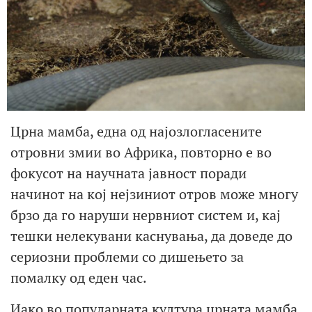
Црна мамба, една од најозлогласените
отровни змии во Африка, повторно е во
фокусот на научната јавност поради
начинот на кој нејзиниот отров може многу
брзо да го наруши нервниот систем и, кај
тешки нелекувани каснувања, да доведе до
сериозни проблеми со дишењето за
помалку од еден час.
Иако во популарната култура црната мамба