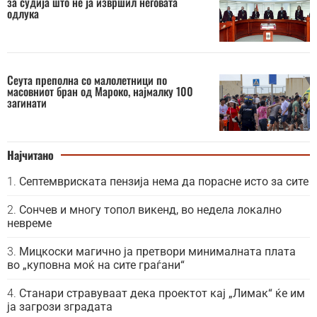
за судија што не ја извршил неговата
одлука
Сеута преполна со малолетници по
масовниот бран од Мароко, најмалку 100
загинати
Најчитано
Септемвриската пензија нема да порасне исто за сите
Сончев и многу топол викенд, во недела локално
невреме
Мицкоски магично ја претвори минималната плата
во „куповна моќ на сите граѓани“
Станари стравуваат дека проектот кај „Лимак“ ќе им
ја загрози зградата