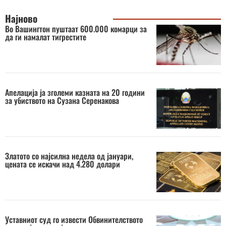
Најново
Во Вашингтон пуштаат 600.000 комарци за
да ги намалат тигрестите
Апелација ја зголеми казната на 20 години
за убиството на Сузана Серенакова
Златото со најсилна недела од јануари,
цената се искачи над 4.280 долари
Уставниот суд го извести Обвинителството