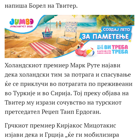
напиша Борел на Твитер.
Холандскиот премиер Марк Руте најави
дека холандски тим за потрага и спасување
ќе се приклучи во потрагата по преживеани
во Туркије и во Сирија. Тој преку објава на
Твитер му изрази сочувство на турскиот
претседател Реџеп Таип Ердоган.
Грчкиот премиер Кирјакос Мицотакис
изјави дека и Грција „ќе ги мобилизира