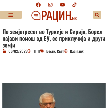
По земјотресот во Туркије и Сирија, Борел
најави помош од ЕУ, се приклучија и други
земји
06/02/2023
11:11
Вести
,
Свет
Racin.mk