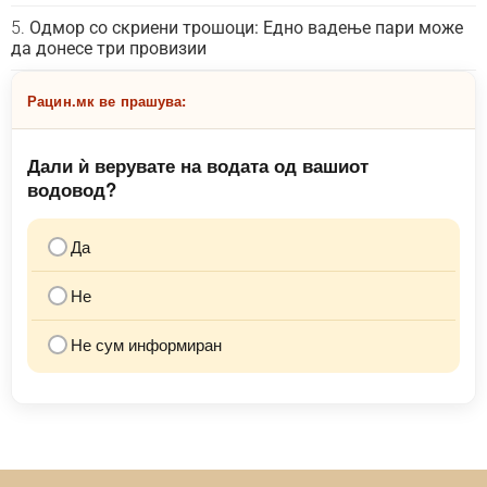
Одмор со скриени трошоци: Едно вадење пари може
да донесе три провизии
Рацин.мк ве прашува:
Дали ѝ верувате на водата од вашиот
водовод?
Да
Не
Не сум информиран