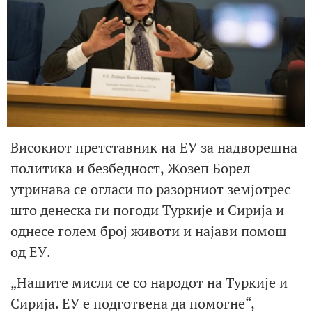
Високиот претставник на ЕУ за надворешна
политика и безбедност, Жозеп Борел
утринава се огласи по разорниот земјотрес
што денеска ги погоди Туркије и Сирија и
однесе голем број животи и најави помош
од ЕУ.
„Нашите мисли се со народот на Туркије и
Сирија. ЕУ е подготвена да помогне“,