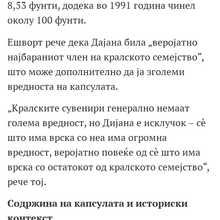
8,53 фунти, додека во 1991 година чинел
околу 100 фунти.
Ешворт рече дека Дајана била „веројатно
најбараниот член на кралското семејство“,
што може дополнително да ја зголеми
вредноста на капсулата.
„Кралските сувенири генерално немаат
голема вредност, но Дијана е исклучок – сè
што има врска со неа има огромна
вредност, веројатно повеќе од сè што има
врска со остатокот од кралското семејство“,
рече тој.
Содржина на капсулата и историски
контекст