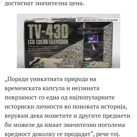
достигнат значителна цена.
„Поради уникатната природа на
временската капсула и нејзината
поврзаност со една од најпопуларните
историски личности во поновата историја,
верувам дека монетите и другите предмети
би можеле да имаат значително поголема
вредност доколку се продадат“, рече тој.