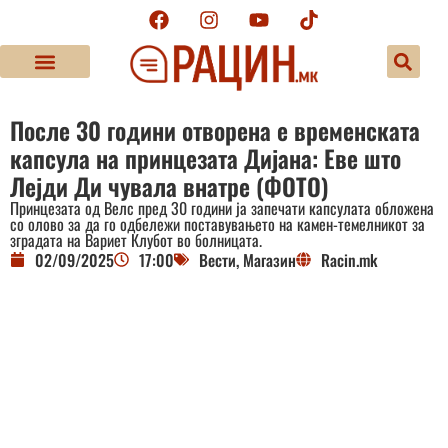
После 30 години отворена е временската
капсула на принцезата Дијана: Еве што
Лејди Ди чувала внатре (ФОТО)
Принцезата од Велс пред 30 години ја запечати капсулата обложена
со олово за да го одбележи поставувањето на камен-темелникот за
зградата на Вариет Клубот во болницата.
02/09/2025
17:00
Вести
,
Магазин
Racin.mk