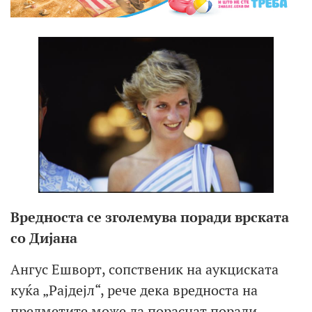
Вредноста се зголемува поради врската
со Дијана
Ангус Ешворт, сопственик на аукциската
куќа „Рајдејл“, рече дека вредноста на
предметите може да пораснат поради