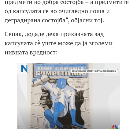
предмети во добра состојба – а предметите
од капсулата се во очигледно лоша и
деградирана состојба“, објасни тој.
Сепак, додаде дека приказната зад
капсулата сè уште може да ја зголеми
нивната вредност: