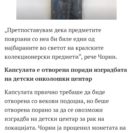
„Претпоставувам дека предметите
поврзани со неа би биле едни од
најбараните во светот на кралските
колекционерски предмети“, рече Чорни.
Капсулата е отворена поради изградбата
на детски онколошки центар
Капсулата првично требаше да биде
отворена со векови подоцна, но беше
отворена порано за да се овозможи
изградба на детски центар за рак на
локацијата. Чорни ја проценил монетата на