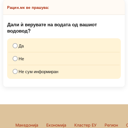
Рацин.мк ве прашува:
Дали ѝ верувате на водата од вашиот
водовод?
Да
Не
Не сум информиран
Македонија
Економија
Кластер ЕУ
Регион