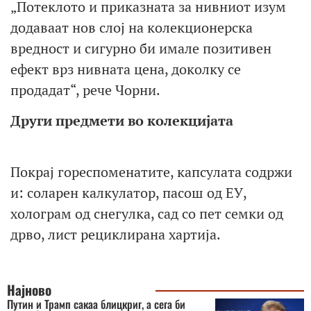
„Потеклото и приказната за нивниот изум
додаваат нов слој на колекционерска
вредност и сигурно би имале позитивен
ефект врз нивната цена, доколку се
продадат“, рече Чорни.
Други предмети во колекцијата
Покрај гореспоменатите, капсулата содржи
и: соларен калкулатор, пасош од ЕУ,
холограм од снегулка, сад со пет семки од
дрво, лист рециклирана хартија.
Најново
Путин и Трамп сакаа блицкриг, a сега би