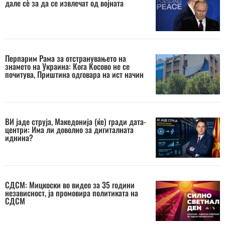
дале сè за да се извлечат од војната
Перпарим Рама за отстранувањето на
знамето на Украина: Кога Косово не се
почитува, Приштина одговара на ист начин
ВИ јаде струја, Македонија (ќе) гради дата-
центри: Има ли доволно за дигиталната
иднина?
СДСМ: Мицкоски во видео за 35 години
независност, ја промовира политиката на
СДСМ