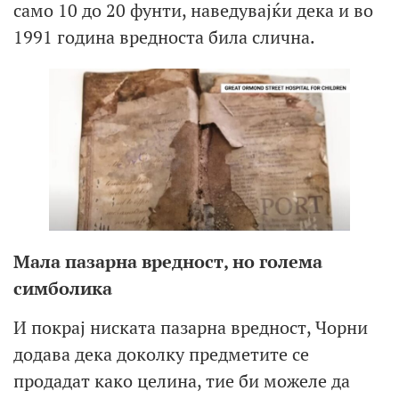
само 10 до 20 фунти, наведувајќи дека и во
1991 година вредноста била слична.
Мала пазарна вредност, но голема
симболика
И покрај ниската пазарна вредност, Чорни
додава дека доколку предметите се
продадат како целина, тие би можеле да