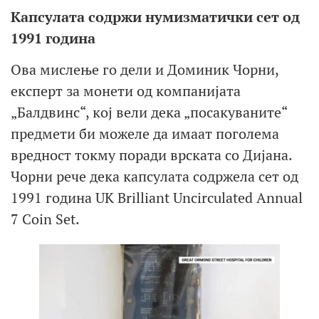
Капсулата содржи нумизматички сет од
1991 година
Ова мислење го дели и Доминик Чорни,
експерт за монети од компанијата
„Балдвинс“, кој вели дека „посакуваните“
предмети би можеле да имаат поголема
вредност токму поради врската со Дијана.
Чорни рече дека капсулата содржела сет од
1991 година UK Brilliant Uncirculated Annual
7 Coin Set.