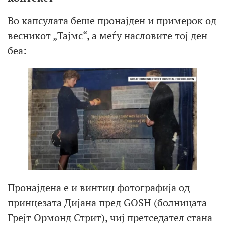
Во капсулата беше пронајден и примерок од
весникот „Тајмс“, а меѓу насловите тој ден
беа:
Пронајдена е и винтиџ фотографија од
принцезата Дијана пред GOSH (болницата
Грејт Ормонд Стрит), чиј претседател стана