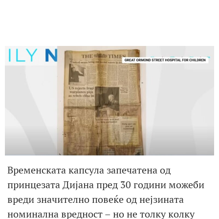
Временската капсула запечатена од
принцезата Дијана пред 30 години можеби
вреди значително повеќе од нејзината
номинална вредност – но не толку колку