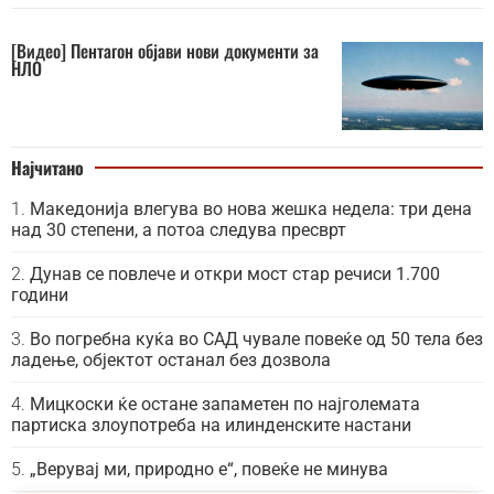
[Видео] Пентагон објави нови документи за
НЛО
Најчитано
Македонија влегува во нова жешка недела: три дена
над 30 степени, а потоа следува пресврт
Дунав се повлече и откри мост стар речиси 1.700
години
Во погребна куќа во САД чувале повеќе од 50 тела без
ладење, објектот останал без дозвола
Мицкоски ќе остане запаметен по најголемата
партиска злоупотреба на илинденските настани
„Верувај ми, природно е“, повеќе не минува