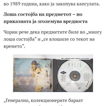
во 1989 година, како ја закопува капсулата.
Лоша состојба на предметот – но
приказната ја зголемува вредноста
Чорни рече дека предметите биле во „многу
лоша состојба“ и „се влошиле со текот на
времето“.
„Генерално, колекционерите бараат