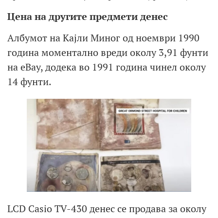
Цена на другите предмети денес
Албумот на Кајли Миног од ноември 1990
година моментално вреди околу 3,91 фунти
на eBay, додека во 1991 година чинел околу
14 фунти.
LCD Casio TV-430 денес се продава за околу