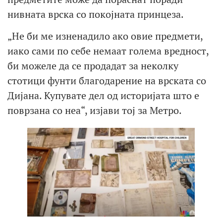
нивната врска со покојната принцеза.
„Не би ме изненадило ако овие предмети,
иако сами по себе немаат голема вредност,
би можеле да се продадат за неколку
стотици фунти благодарение на врската со
Дијана. Купувате дел од историјата што е
поврзана со неа“, изјави тој за Метро.