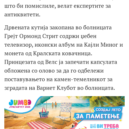
што би помислиле, велат експертите за
антиквитети.
Дрвената кутија закопана во болницата
Грејт Ормонд Стрит содржи џебен
телевизор, иконски албум на Кајли Миног и
монета од Кралската ковачница.
Принцезата од Велс ја запечати капсулата
обложена со олово за да го одбележи
поставувањето на камен-темелникот за
зградата на Вариет Клубот во болницата.