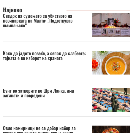
Најново
Сведок на судењето за убиството на
новинарката на Малта: „Подготвував
шампањско“
Како да јадете повеќе, а сепак да слабеете:
тајната е во изборот на храната
Бунт во затворите во Шри Ланка, има
загинати и повредени
Овие намирници не се добар избор за
вечера ако сакате мирен сон и лесно