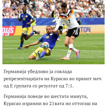
Германија убедливо ја совлада
репрезентацијата на Курасао во првиот меч
од Е групата со резултат од 7:1.
Германија поведе во шестата минута,
Курасао израмни во 21вата но оттогаш на