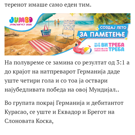
теренот имаше само еден тим.
На полувреме се замина со резултат од 3:1 а
до крајот на натпреварот Германија даде
уште четири гола и со тоа ја оствари
најубедливата победа на овој Мундијал..
Во групата покрај Германија и дебитантот
Курасао, се уште и Еквадор и Брегот на
Слоновата Коска,