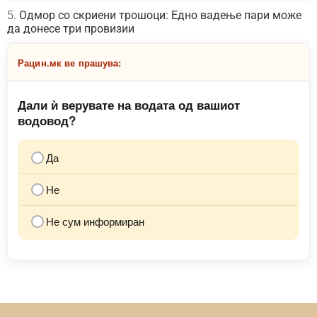
Одмор со скриени трошоци: Едно вадење пари може
да донесе три провизии
Рацин.мк ве прашува:
Дали ѝ верувате на водата од вашиот
водовод?
Да
Не
Не сум информиран