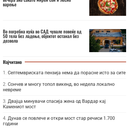
варење
Во погребна куќа во САД чувале повеќе од
50 тела без ладење, објектот останал без
дозвола
Најчитано
Септемвриската пензија нема да порасне исто за сите
Сончев и многу топол викенд, во недела локално
невреме
Двајца минувачи спасија жена од Вардар кај
Камениот мост
Дунав се повлече и откри мост стар речиси 1.700
години