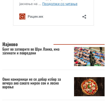
Најново
Бунт во затворите во Шри Ланка, има
загинати и повредени
Овие намирници не се добар избор за
вечера ако сакате мирен сон и лесно
варење