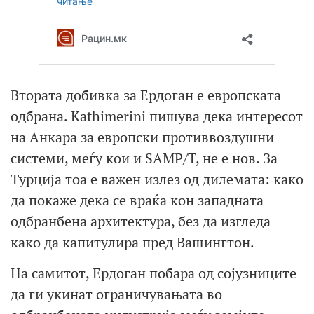
Втората добивка за Ердоган е европската
одбрана. Kathimerini пишува дека интересот
на Анкара за европски противвоздушни
системи, меѓу кои и SAMP/T, не е нов. За
Турција тоа е важен излез од дилемата: како
да покаже дека се враќа кон западната
одбранбена архитектура, без да изгледа
како да капитулира пред Вашингтон.
На самитот, Ердоган побара од сојузниците
да ги укинат ограничувањата во