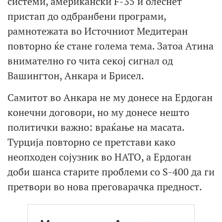
системи, американски F-35 и олеснет
пристап до одбранбени програми,
рамнотежата во Источниот Медитеран
повторно ќе стане голема тема. Затоа Атина
внимателно го чита секој сигнал од
Вашингтон, Анкара и Брисел.
Самитот во Анкара не му донесе на Ердоган
конечни договори, но му донесе нешто
политички важно: враќање на масата.
Турција повторно се претстави како
неопходен сојузник во НАТО, а Ердоган
доби шанса старите проблеми со S-400 да ги
претвори во нова преговарачка предност.