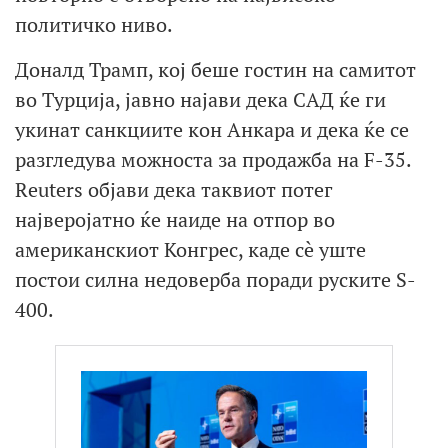
политичко ниво.
Доналд Трамп, кој беше гостин на самитот
во Турција, јавно најави дека САД ќе ги
укинат санкциите кон Анкара и дека ќе се
разгледува можноста за продажба на F-35.
Reuters објави дека таквиот потег
најверојатно ќе наиде на отпор во
американскиот Конгрес, каде сè уште
постои силна недоверба поради руските S-
400.