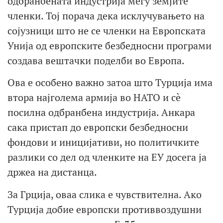
одбранбената индустрија меѓу земјите
членки. Тој порача дека исклучувањето на
сојузници што не се членки на Европската
Унија од европските безбедносни програми
создава вештачки поделби во Европа.
Ова е особено важно затоа што Турција има
втора најголема армија во НАТО и сè
посилна одбранбена индустрија. Анкара
сака пристап до европски безбедносни
фондови и иницијативи, но политичките
разлики со дел од членките на ЕУ досега ја
држеа на дистанца.
За Грција, оваа слика е чувствителна. Ако
Турција добие европски противвоздушни