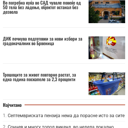
Во погребна куќа во САД чувале повеќе од
50 тела без ладење, објектот останал без
дозвола
ДИК почнува подготовки за нови избори за
градоначалник во Брвеница
Трошоците за живот повторно растат, за
една година поскапеле за 2,3 проценти
Најчитано
Септемвриската пензија нема да порасне исто за сите
Сончев и многу топол викенд, во недела локално