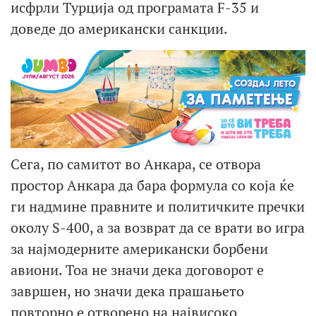
исфрли Турција од програмата F-35 и
доведе до американски санкции.
Сега, по самитот во Анкара, се отвора
простор Анкара да бара формула со која ќе
ги надмине правните и политичките пречки
околу S-400, а за возврат да се врати во игра
за најмодерните американски борбени
авиони. Тоа не значи дека договорот е
завршен, но значи дека прашањето
повторно е отворено на највисоко