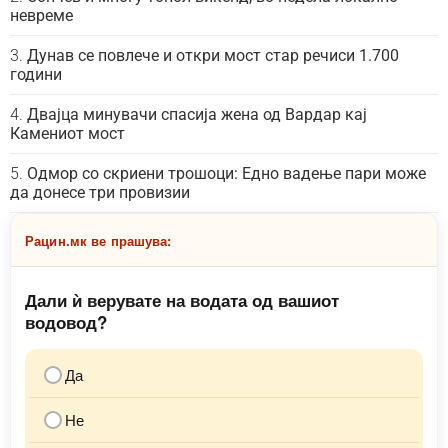
невреме
Дунав се повлече и откри мост стар речиси 1.700
години
Двајца минувачи спасија жена од Вардар кај
Камениот мост
Одмор со скриени трошоци: Едно вадење пари може
да донесе три провизии
Рацин.мк ве прашува:
Дали ѝ верувате на водата од вашиот
водовод?
Да
Не