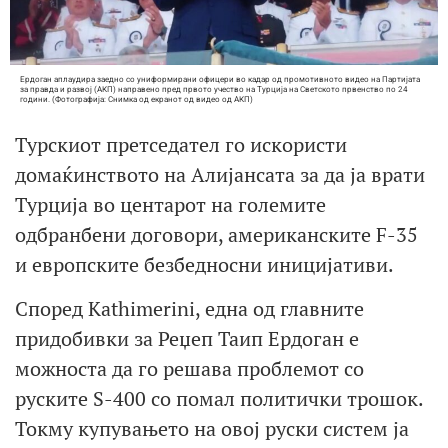
Ердоган аплаудира заедно со униформирани офицери во кадар од промотивното видео на Партијата
за правда и развој (АКП) направено пред првото учество на Турција на Светското првенство по 24
години. (Фотографија: Снимка од екранот од видео од АКП)
Турскиот претседател го искористи
домаќинството на Алијансата за да ја врати
Турција во центарот на големите
одбранбени договори, американските F-35
и европските безбедносни иницијативи.
Според Kathimerini, една од главните
придобивки за Реџеп Таип Ердоган е
можноста да го решава проблемот со
руските S-400 со помал политички трошок.
Токму купувањето на овој руски систем ја