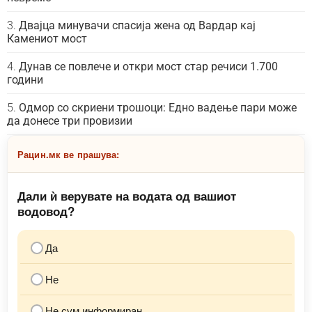
Двајца минувачи спасија жена од Вардар кај
Камениот мост
Дунав се повлече и откри мост стар речиси 1.700
години
Одмор со скриени трошоци: Едно вадење пари може
да донесе три провизии
Рацин.мк ве прашува:
Дали ѝ верувате на водата од вашиот
водовод?
Да
Не
Не сум информиран