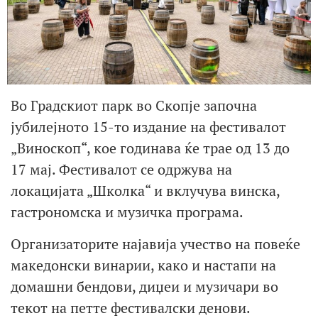
Во Градскиот парк во Скопје започна
јубилејното 15-то издание на фестивалот
„Виноскоп“, кое годинава ќе трае од 13 до
17 мај. Фестивалот се одржува на
локацијата „Школка“ и вклучува винска,
гастрономска и музичка програма.
Организаторите најавија учество на повеќе
македонски винарии, како и настапи на
домашни бендови, диџеи и музичари во
текот на петте фестивалски денови.