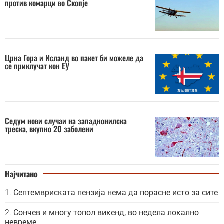
против комарци во Скопје
Црна Гора и Исланд во пакет би можеле да
се приклучат кон ЕУ
Седум нови случаи на западнонилска
треска, вкупно 20 заболени
Најчитано
Септемвриската пензија нема да порасне исто за сите
Сончев и многу топол викенд, во недела локално
невреме