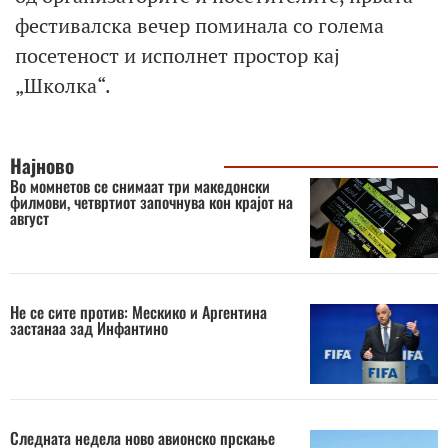
фестивалска вечер поминала со голема
посетеност и исполнет простор кај
„Школка“.
Најново
Во момнетов се снимаат три македонски
филмови, четвртиот започнува кон крајот на
август
Не се сите против: Мескико и Аргентина
застанаа зад Инфантино
Следната недела ново авионско прскање