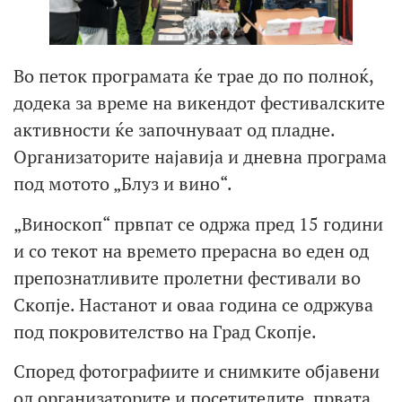
Во петок програмата ќе трае до по полноќ,
додека за време на викендот фестивалските
активности ќе започнуваат од пладне.
Организаторите најавија и дневна програма
под мотото „Блуз и вино“.
„Виноскоп“ првпат се одржа пред 15 години
и со текот на времето прерасна во еден од
препознатливите пролетни фестивали во
Скопје. Настанот и оваа година се одржува
под покровителство на Град Скопје.
Според фотографиите и снимките објавени
од организаторите и посетителите, првата