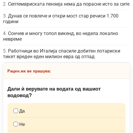
Септемвриската пензија нема да порасне исто за сите
Дунав се повлече и откри мост стар речиси 1.700
години
Сончев и многу топол викенд, во недела локално
невреме
Работници во Италија спасиле добитен лотариски
тикет вреден еден милион евра од отпад
Рацин.мк ве прашува:
Дали ѝ верувате на водата од вашиот
водовод?
Да
Не