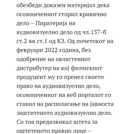
обезбеди доказен материјал дека
осомничениот сторил кривично
дело – Пиратерија на
аудиовизуелно дело од чл.157-б
ст.2 вв ст.1 од КЗ. Од почетокот на
февруари 2022 година, без
одобрение на овластениот
дистрибутер на кој филмскиот
продуцент му го пренел своето
право на аудиовизуелно дело,
осомничениот на веб порталот го
ставил на располагање на јавноста
заштитеното аудиовизуелно дело.
Со тоа предизвикал штета за
оштетеното правно лице –