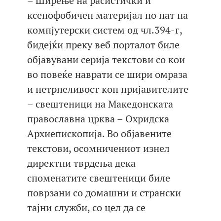
– Ширење на расистички и
ксенофобичен материјал по пат на
компјутерски систем од чл.394-г,
бидејќи преку веб порталот биле
објавувани серија текстови со кои
во повеќе наврати се шири омраза
и нетрпеливост кон пријавителите
– свештеници на Македонската
православна црква – Охридска
Архиепископија. Во објавените
текстови, осомничениот изнел
директни тврдења дека
споменатите свештеници биле
поврзани со домашни и странски
тајни служби, со цел да се