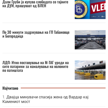
Дали Груби ја купува слободата со тајните
на ДУИ, прашуваат од ВЛЕН
По 30 минути задржување на ГП Табановце
и Богородица
ЛДП: Итно поставување на М-ТАГ уреди на
сите патарини за намалување на колоните
по патиштата
Најчитано
Двајца минувачи спасија жена од Вардар кај
Камениот мост