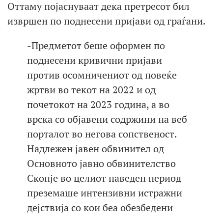
Оттаму појаснуваат дека претресот бил
извршен по поднесени пријави од граѓани.
-Предметот беше оформен по
поднесени кривични пријави
против осомничениот од повеќе
жртви во текот на 2022 и од
почетокот на 2023 година, а во
врска со објавени содржини на веб
порталот во негова сопственост.
Надлежен јавен обвинител од
Основното јавно обвинителство
Скопје во целиот наведен период
преземаше интензивни истражни
дејствија со кои беа обезбедени