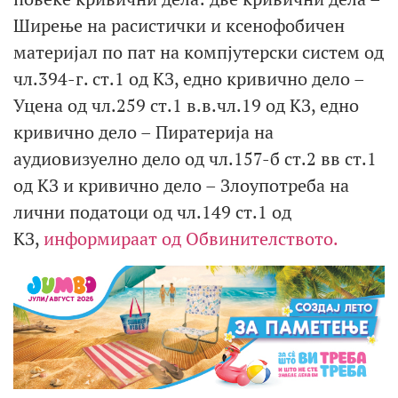
Ширење на расистички и ксенофобичен
материјал по пат на компјутерски систем од
чл.394-г. ст.1 од КЗ, едно кривично дело –
Уцена од чл.259 ст.1 в.в.чл.19 од КЗ, едно
кривично дело – Пиратерија на
аудиовизуелно дело од чл.157-б ст.2 вв ст.1
од КЗ и кривично дело – Злоупотреба на
лични податоци од чл.149 ст.1 од
КЗ,
информираат од Обвинителството.