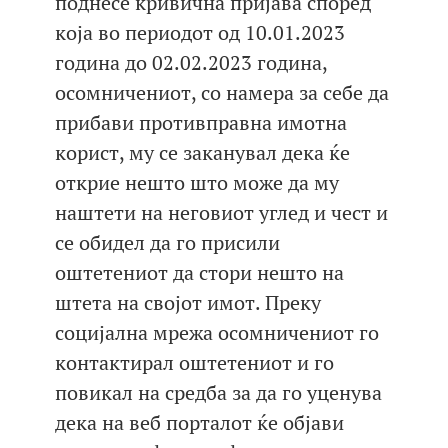
поднесе кривична пријава според
која во периодот од 10.01.2023
година до 02.02.2023 година,
осомничениот, со намера за себе да
прибави противправна имотна
корист, му се заканувал дека ќе
открие нешто што може да му
наштети на неговиот углед и чест и
се обидел да го присили
оштетениот да стори нешто на
штета на својот имот. Преку
социјална мрежа осомничениот го
контактирал оштетениот и го
повикал на средба за да го уценува
дека на веб порталот ќе објави