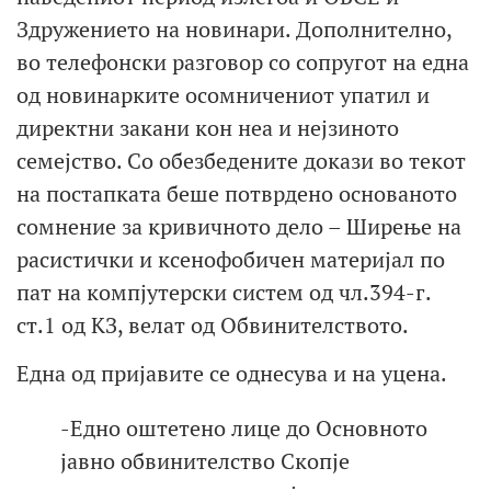
Здружението на новинари. Дополнително,
во телефонски разговор со сопругот на една
од новинарките осомничениот упатил и
директни закани кон неа и нејзиното
семејство. Со обезбедените докази во текот
на постапката беше потврдено основаното
сомнение за кривичното дело – Ширење на
расистички и ксенофобичен материјал по
пат на компјутерски систем од чл.394-г.
ст.1 од КЗ, велат од Обвинителството.
Една од пријавите се однесува и на уцена.
-Едно оштетено лице до Основното
јавно обвинителство Скопје