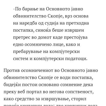
-По барање на Основното јавно
обвинителство Скопје, врз основа
на наредба од судија на претходна
постапка, синоќа беше извршен
претрес во домот каде престојува
едно осомничено лице, како и
пребарување на компјутерски
систем и компјутерски податоци.
Против осомничениот во Основното јавно
обвинителство Скопје се води постапка,
бидејќи постои основано сомнение дека
преку веб портал во негова сопственост,
како средство за извршување, сторил
повеќе кривични дела: две кривични дела –