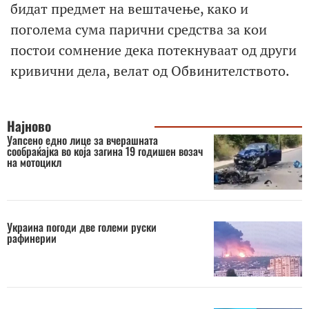
бидат предмет на вештачење, како и
поголема сума парични средства за кои
постои сомнение дека потекнуваат од други
кривични дела, велат од Обвинителството.
Најново
Уапсено едно лице за вчерашната
сообраќајка во која загина 19 годишен возач
на мотоцикл
Украина погоди две големи руски
рафинерии