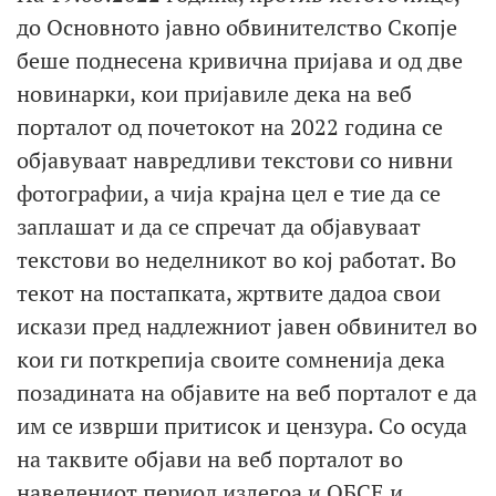
до Основното јавно обвинителство Скопје
беше поднесена кривична пријава и од две
новинарки, кои пријавиле дека на веб
порталот од почетокот на 2022 година се
објавуваат навредливи текстови со нивни
фотографии, а чија крајна цел е тие да се
заплашат и да се спречат да објавуваат
текстови во неделникот во кој работат. Во
текот на постапката, жртвите дадоа свои
искази пред надлежниот јавен обвинител во
кои ги поткрепија своите сомненија дека
позадината на објавите на веб порталот е да
им се изврши притисок и цензура. Со осуда
на таквите објави на веб порталот во
наведениот период излегоа и ОБСЕ и