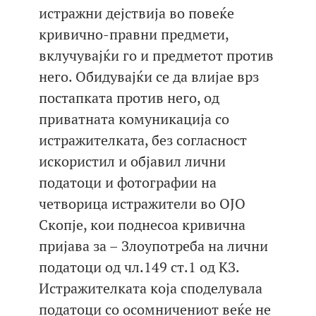
истражни дејствија во повеќе
кривично-правни предмети,
вклучувајќи го и предметот против
него. Обидувајќи се да влијае врз
постапката против него, од
приватната комуникација со
истражителката, без согласност
искористил и објавил лични
податоци и фотографии на
четворица истражители во ОЈО
Скопје, кои поднесоа кривична
пријава за – Злоупотреба на лични
податоци од чл.149 ст.1 од КЗ.
Истражителката која споделувала
податоци со осомничениот веќе не