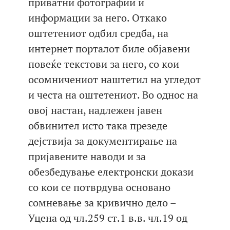
приватни фотографии и
информации за него. Откако
оштетениот одбил средба, на
интернет порталот биле објавени
повеќе текстови за него, со кои
осомничениот наштетил на угледот
и честа на оштетениот. Во однос на
овој настан, надлежен јавен
обвинител исто така презеде
дејствија за документирање на
пријавените наводи и за
обезбедување електронски докази
со кои се потврдува основано
сомневање за кривично дело –
Уцена од чл.259 ст.1 в.в. чл.19 од