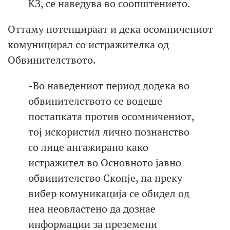
КЗ, се наведува во соопштението.
Оттаму потенцираат и дека осомничениот
комуницирал со истражителка од
Обвинителството.
-Во наведениот период додека во
обвинителството се водеше
постапката против осомничениот,
тој искористил лично познанство
со лице ангажирано како
истражител во Основното јавно
обвинителство Скопје, па преку
вибер комуникација се обидел од
неа неовластено да дознае
информации за преземени