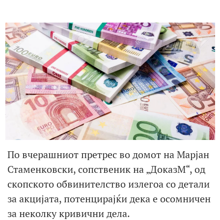
По вчерашниот претрес во домот на Марјан
Стаменковски, сопственик на „ДоказМ“, од
скопското обвинителство излегоа со детали
за акцијата, потенцирајќи дека е осомничен
за неколку кривични дела.