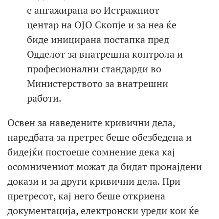
е ангажирана во Истражниот
центар на ОЈО Скопје и за неа ќе
биде иницирана постапка пред
Одделот за внатрешна контрола и
професионални стандарди во
Министерството за внатрешни
работи.
Освен за наведените кривични дела,
наредбата за претрес беше обезбедена и
бидејќи постоеше сомнение дека кај
осомничениот можат да бидат пронајдени
докази и за други кривични дела. При
претресот, кај него беше откриена
документација, електронски уреди кои ќе