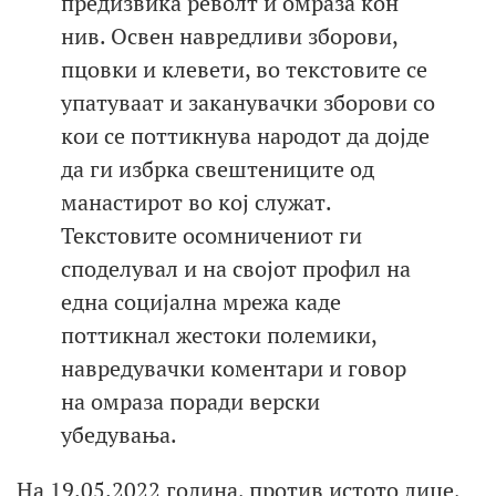
предизвика револт и омраза кон
нив. Освен навредливи зборови,
пцовки и клевети, во текстовите се
упатуваат и заканувачки зборови со
кои се поттикнува народот да дојде
да ги избрка свештениците од
манастирот во кој служат.
Текстовите осомничениот ги
споделувал и на својот профил на
една социјална мрежа каде
поттикнал жестоки полемики,
навредувачки коментари и говор
на омраза поради верски
убедувања.
На 19.05.2022 година, против истото лице,