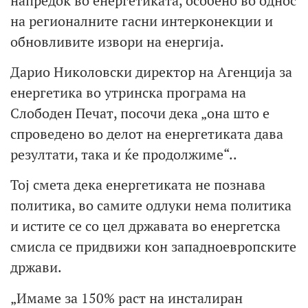
напредок во енергетиката, особено во однос
на регионалните гасни интерконекции и
обновливите извори на енергија.
Дарио Николовски директор на Агенција за
енергетика во утринска програма на
Слободен Печат, посочи дека „она што е
спроведено во делот на енергетиката дава
резултати, така и ќе продолжиме“..
Тој смета дека енергетиката не познава
политика, во самите одлуки нема политика
и истите се со цел државата во енергетска
смисла се придвижи кон западноевропските
држави.
„Имаме за 150% раст на инсталиран