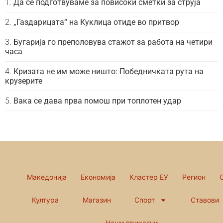
Да се подготвуваме за повисоки сметки за струја
„Газдарицата“ на Куклица отиде во притвор
Бугарија го преполовува стажот за работа на четири
часа
Кризата не им може ништо: Победничката рута на
крузерите
Вака се дава прва помош при топлотен удар
Македонија
Економија
Кластер ЕУ
Регион
Култура
Магазин
Спорт
Ставови
Наши приказни