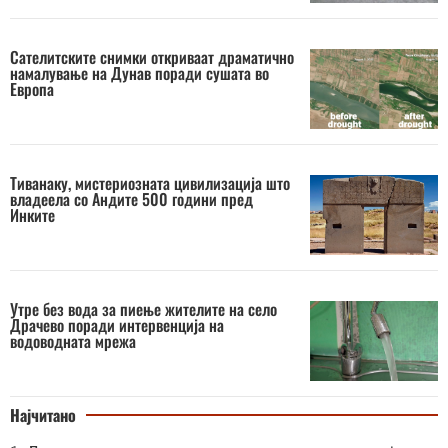
Сателитските снимки откриваат драматично
намалување на Дунав поради сушата во
Европа
Тиванаку, мистериозната цивилизација што
владеела со Андите 500 години пред
Инките
Утре без вода за пиење жителите на село
Драчево поради интервенција на
водоводната мрежа
Најчитано