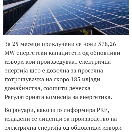
За 25 месеци приклучени се нови 578,26
MW енергетски капацитети од обновливи
извори кои произведуваат електрична
енергија што е доволна за просечна
потрошувачка на скоро 185 илјади
домаќинства, соопшти денеска
Регулаторната комисија за енергетика.
Во јануари, како што информира РКЕ,
издадени се лиценци за производство на
електрична енергија од обновливи извори