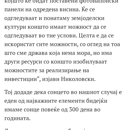
којшто ќе бидат поставени фотонапонски
панели на одредена висина. Ќе се
одгледуваат и понатаму земјоделски
култури коишто имаат можност да се
одгледуваат во тие услови. Целта е да се
искористат сите можности, со оглед на тоа
што сме држава која нема мора, но има
други ресурси со коишто изобилуваат
можностите за реализирање на
инвестиции“, изјави Николовски.
Тој додаде дека сонцето во нашиот случај е
еден од најважните елементи бидејќи
имаме сонце повеќе од 300 дена во
годината.