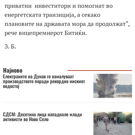
приватни инвеститори и помогнат во
енергетската транзиција, а секако
плановите на државата мора да продолжат“,
рече вицепремиерот Битиќи.
З. Б.
Најново
Електраните на Дунав го намалуваат
производството поради рекордно нискиот
водостој
СДСМ: Десетина лица нападнале млади
активисти во Ново Село