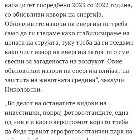
капацитет споредбено 2023 со 2022 година,
со обновливи извори на енергија.
Обновливите извори на енергија не треба
само да ги гледаме како стабилизирање на
цената на струјата, туку треба да ги гледаме
како чист извор на енергија затоа што сме
свесни за загаденоста на воздухот. Овие
обвновливи извори на енергија влијаат на
заштита на животната средина“, заклучи
Николовски.
„Во делот на останатите видови на
инвестиции, покрај фотоволтаиците, една
од нив е и карго аеродромот којшто треба
да биде првиот агрофотоволтаичен парк на