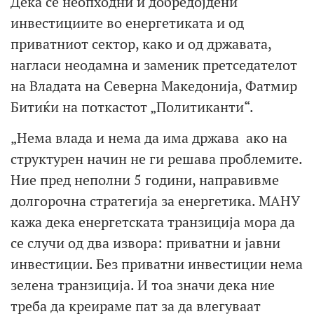
Дека се неопходни и добредојдени
инвестициите во енергетиката и од
приватниот сектор, како и од државата,
нагласи неодамна и заменик претседателот
на Владата на Северна Македонија, Фатмир
Битиќи на поткастот „Политиканти“.
„Нема влада и нема да има држава ако на
структурен начин не ги решава проблемите.
Ние пред неполни 5 години, направивме
долгорочна стратегија за енергетика. МАНУ
кажа дека енергетската транзиција мора да
се случи од два извора: приватни и јавни
инвестиции. Без приватни инвестиции нема
зелена транзиција. И тоа значи дека ние
треба да креираме пат за да влегуваат