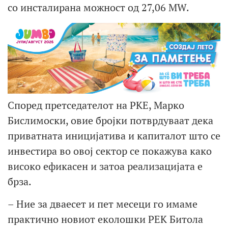
со инсталирана можност од 27,06 MW.
Според претседателот на РКЕ, Марко
Бислимоски, овие бројки потврдуваат дека
приватната иницијатива и капиталот што се
инвестира во овој сектор се покажува како
високо ефикасен и затоа реализацијата е
брза.
– Ние за дваесет и пет месеци го имаме
практично новиот еколошки РЕК Битола