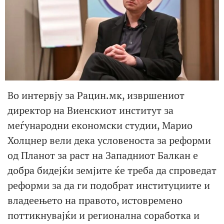
Во интервју за Рацин.мк, извршениот
директор на Виенскиот институт за
меѓународни економски студии, Марио
Холцнер вели дека условеноста за реформи
од Планот за раст на Западниот Балкан е
добра бидејќи земјите ќе треба да спроведат
реформи за да ги подобрат институциите и
владеењето на правото, истовремено
поттикнувајќи и регионална соработка и