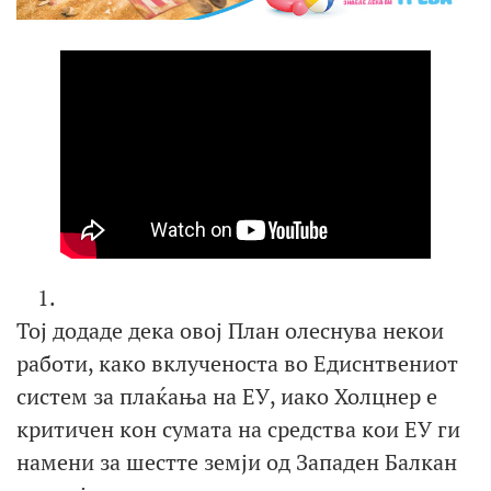
Тој додаде дека овој План олеснува некои
работи, како вклученоста во Едиснтвениот
систем за плаќања на ЕУ, иако Холцнер е
критичен кон сумата на средства кои ЕУ ги
намени за шестте земји од Западен Балкан