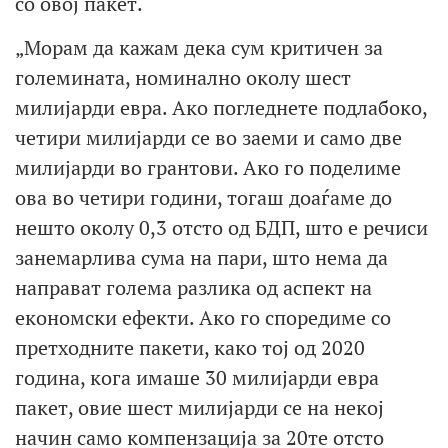
со овој пакет.
„Морам да кажам дека сум критичен за
големината, номинално околу шест
милијарди евра. Ако погледнете подлабоко,
четири милијарди се во заеми и само две
милијарди во грантови. Ако го поделиме
ова во четири години, тогаш доаѓаме до
нешто околу 0,3 отсто од БДП, што е речиси
занемарлива сума на пари, што нема да
направат голема разлика од аспект на
економски ефекти. Ако го споредиме со
претходните пакети, како тој од 2020
година, кога имаше 30 милијарди евра
пакет, овие шест милијарди се на некој
начин само компензација за 20те отсто