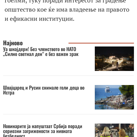
гоелми, туку поради интересот за градење
општество кое ќе има владеење на правото
и ефикасни институции.
Најново
Уа шнајдери! Без членството во НАТО
„Силно светнал ден“ е без важен зрак
Швајцарец и Русин снимале голи деца во
Истра
Новинарите ја напуштаат Србија поради
сериозни загрижености за нивната
безбедност