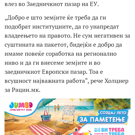
влез во Заедничкиот пазар на ЕУ.
„Добро е што земјите ќе треба да ги
подобрат институциите, да го унапредат
владеењето на правото. Не сум негативен за
суштината на пакетот, бидејќи е добро да
имаме повеќе соработка на регионално
ниво и да ги внесеме земјите и во
заедничкиот Европски пазар. Тоа е
всушност најважната работа“, рече Холцнер
за Рацин.мк.