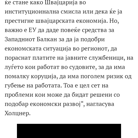
ќе стане како Швајцарија во
институциоинална смисла или дека ќе ја
престигне швајцарската економија. Но,
важно е ЕУ да даде повеќе средства за
Западниот Балкан за да ја подобри
економската ситуација во регионот, да
пораснат платите на јавните службеници, на
луѓето кои работат во судовите, за да има
помалку коруција, да има поголем ризик од
губење на работата. Тоа е цел сет на
проблеми кои може да бидат решени со
подобар економски развој“, нагласува
Холцнер.