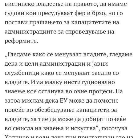
вистинско владеење на правото, да имаме
судови кои пресудуваат фер и брзо, но го
постави прашањето за капацитетите на
администрациите за спроведување на
реформите.
„Гледаме како се менуваат владите, гледаме
дека и цели администрации и јавни
службеници како се менуваат заедно со
владите. Има малку институционално
знаење кое останува во овие процеси. Па
затоа мислам дека ЕУ може да помогне
повеќе во обезбедување капацитети за
владите, за тие да може да добијат повеќе
во смисла на знаења и искуства“, посочува
Холцнер и вели дека при пристапувањето на