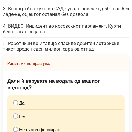
Во погребна куќа во САД чувале повеќе од 50 тела без
ладење, објектот останал без дозвола
ВИДЕО: Инцидент во косовскиот парламент, Курти
беше гаѓан со јајца
Работници во Италија спасиле добитен лотариски
тикет вреден еден милион евра од отпад
Рацин.мк ве прашува:
Дали ѝ верувате на водата од вашиот
водовод?
Да
Не
Не сум информиран