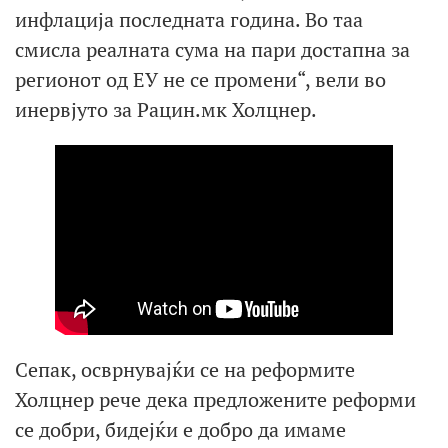
инфлација последната година. Во таа
смисла реалната сума на пари достапна за
регионот од ЕУ не се промени“, вели во
инервјуто за Рацин.мк Холцнер.
Сепак, осврнувајќи се на реформите
Холцнер рече дека предложените реформи
се добри, бидејќи е добро да имаме