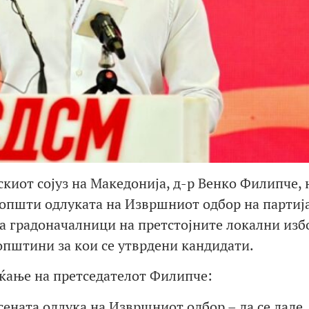
киот сојуз на Македонија, д-р Венко Филипче, 
општи одлуката на Извршниот одбор на партија
за градоначалници на претстојните локални изб
 општини за кои се утврдени кандидати.
ќање на претседателот Филипче:
ената одлука на Извршниот одбор – да се даде