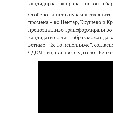
кандидираат за првпат, некои ја ба
Особено ги истакнувам актуелните 
промена – во Центар, Крушево и Кр
препознатливо трансформирани во т
кандидати со чист образ можат да з
ветиме – ќе го исполниме“, соглас
СДСМ“, изјави претседателот Венк