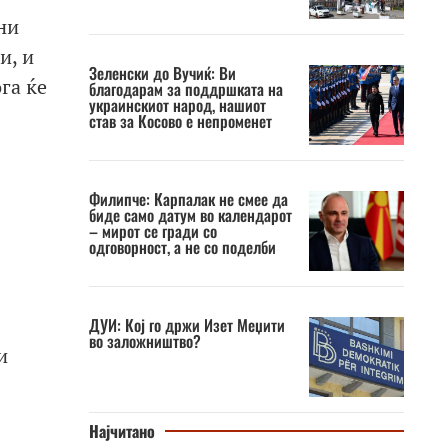
ни
и, и
Зеленски до Вучиќ: Ви
га ќе
благодарам за поддршката на
украинскиот народ, нашиот
став за Косово е непроменет
Филипче: Карпалак не смее да
биде само датум во календарот
– мирот се гради со
одговорност, а не со поделби
ДУИ: Кој го држи Изет Меџити
во заложништво?
и
Најчитано