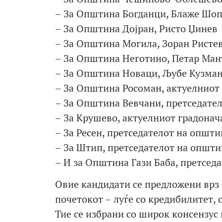
– За Општина Богданци, Блаже Шо
– За Општина Дојран, Ристо Џинев
– За Општина Могила, Зоран Ристе
– За Општина Неготино, Петар Ман
– За Општина Новаци, Љубе Кузма
– За Општина Росоман, актуелниот
– За Општина Вевчани, претседате
– За Крушево, актуелниот градона
– За Ресен, претседателот на општ
– За Штип, претседателот на општи
– И за Општина Гази Баба, претсед
Овие кандидати се предложени врз
почетокот – луѓе со кредибилитет, 
Тие се избрани со широк консензус