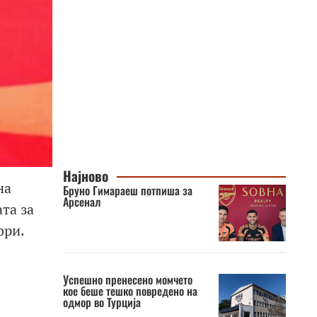
Најново
на
Бруно Гимараеш потпиша за
Арсенал
та за
ори.
Успешно пренесено момчето
кое беше тешко повредено на
одмор во Турција