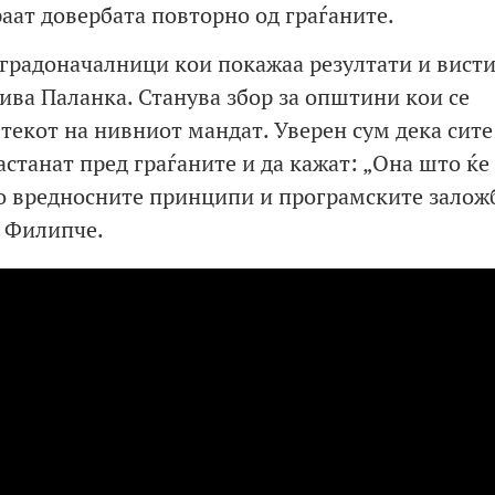
раат довербата повторно од граѓаните.
градоначалници кои покажаа резултати и вист
ива Паланка. Станува збор за општини кои се
екот на нивниот мандат. Уверен сум дека сите
астанат пред граѓаните и да кажат: „Она што ќе
но вредносните принципи и програмските залож
о Филипче.