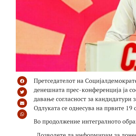
Претседателот на Социјалдемократс
денешната прес-конференција ја со
давање согласност за кандидатури 
Одлуката се однесува на првите 19
Во продолжение интегралното обра
„Дозволете да информирам за донес