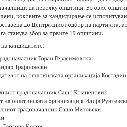
оначалници на неколку општини. Во овие општи
шени, роковите за кандидирање се испочитуван
оставена до Централниот одбор на партијата, ко
га станува збор за првите 19 општини.
 на кандидатите:
градоначалник Горан Герасимовски
андар Трајановски
дателот на општинската организација Костадин
елниот градоначалник Сашо Комненовиќ
т на општинската организација Илија Рунтевск
елниот градоначалник Сашо Митовски
ки
 Горанчо Крстев