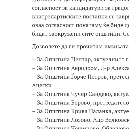
согласност за кандидатури за град
внатрепартиските постапки се завр
оваа согласност понатаму ќе биде д
бидат заокружени сите општини. Се
Дозволете да ги прочитам имињата
– За Општина Центар, актуелниот 
– За Општина Аеродром, д-р Алекс
– За Општина Ѓорче Петров, претсе
Ацески
– За Општина Чучер Сандево, акту
– За Општина Берово, претседатело
– За Општина Крива Паланка, акту
– За Општина Лозово, Ацо Велковс
– За Општина Чешиново-Облешево,