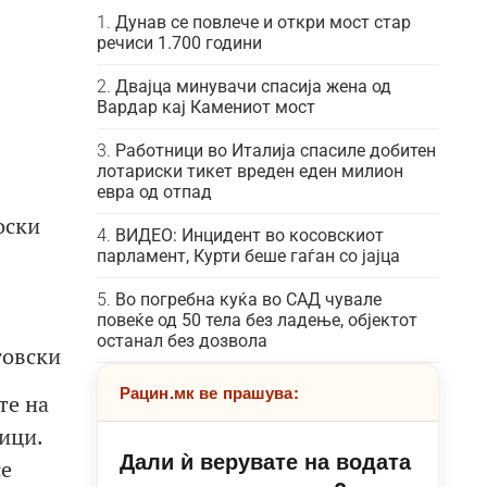
Дунав се повлече и откри мост стар
речиси 1.700 години
Двајца минувачи спасија жена од
Вардар кај Камениот мост
Работници во Италија спасиле добитен
лотариски тикет вреден еден милион
евра од отпад
оски
ВИДЕО: Инцидент во косовскиот
парламент, Курти беше гаѓан со јајца
Во погребна куќа во САД чувале
повеќе од 50 тела без ладење, објектот
останал без дозвола
товски
Рацин.мк ве прашува:
те на
ици.
Дали ѝ верувате на водата
се