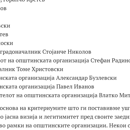
пов
вски
тев
носки
 градоначалник Стојанче Николов
лот на општинската организација Стефан Радин
чалник Томе Христовски
инската организација Александар Бузлевски
нската организација Павел Иванов
ателот на општинската организација Влатко Ми
 основа на критериумите што ги поставивме уш
со јасна визија и легитимитет пред своите заедн
 во рамки на општинските организации. Некои 