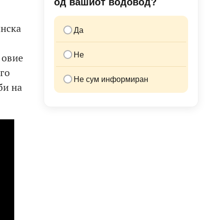
од вашиот водовод?
инска
Да
Не
 овие
 го
Не сум информиран
би на