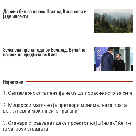
Дарвин бил во право: Цвет од Кина лови и
јаде инсекти
Зеленски првпат оди во Белград, Вучиќ го
покани по средбата во Киев
Најчитано
Септемвриската пензија нема да порасне исто за сите
Мицкоски магично ја претвори минималната плата
во „куповна моќ на сите граѓани“
Станари стравуваат дека проектот кај „Лимак“ ќе им
ја загрози зградата