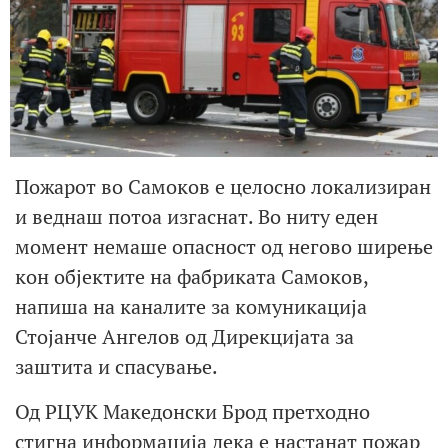
Пожарот во Самоков е целосно локализиран
и веднаш потоа изгаснат. Во ниту еден
момент немаше опасност од негово ширење
кон објектите на фабриката Самоков,
напиша на каналите за комуникација
Стојанче Ангелов од Дирекцијата за
заштита и спасување.
Од РЦУК Македонски Брод претходно
стигна информација дека е настанат пожар