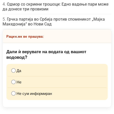
Одмор со скриени трошоци: Едно вадење пари може
да донесе три провизии
Грчка партија во Србија против споменикот „Мајка
Македонија“ во Нови Сад
Рацин.мк ве прашува:
Дали ѝ верувате на водата од вашиот
водовод?
Да
Не
Не сум информиран