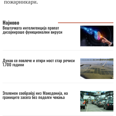
пожарникари.
Најново
Вештачката интелигенција првпат
дизајнираше функционални вируси
Дунав се повлече и откри мост стар речиси
1.700 години
Зголемен сообраќај низ Македонија, на
границите засега без подолги чекања