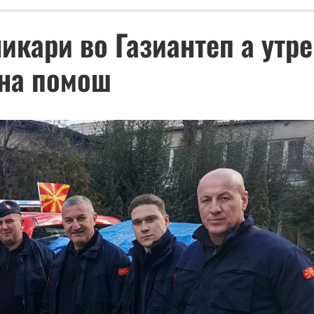
икари во Газиантеп а утре
чна помош