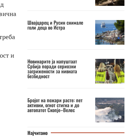
од
рвична
Швајцарец и Русин снимале
голи деца во Истра
отреба
ост и
Новинарите ја напуштаат
Србија поради сериозни
загрижености за нивната
безбедност
Бројот на пожари расте: пет
активни, огнот стигна и до
автопатот Скопје–Велес
Најчитано