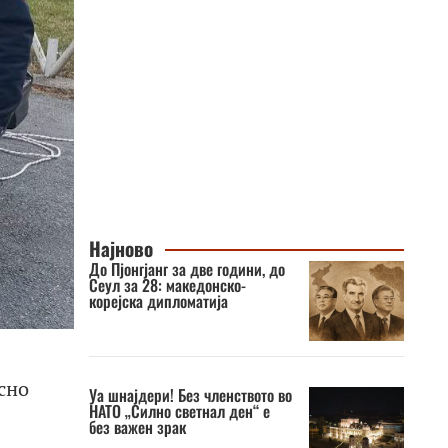
Најново
До Пјонгјанг за две години, до
Сеул за 28: македонско-
корејска дипломатија
сно
Уа шнајдери! Без членството во
НАТО „Силно светнал ден“ е
без важен зрак