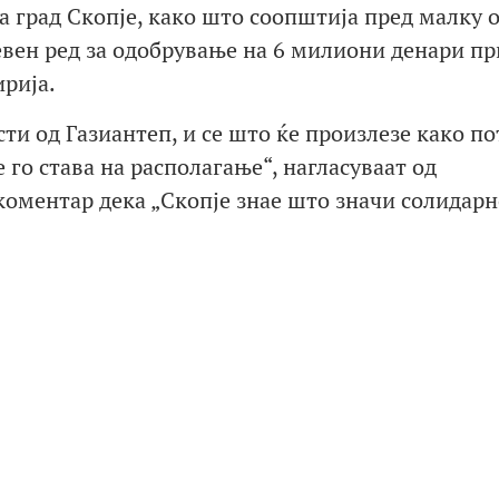
а град Скопје, како што соопштија пред малку 
невен ред за одобрување на 6 милиони денари п
рија.
сти од Газиантеп, и се што ќе произлезе како п
 го става на располагање“, нагласуваат од
коментар дека „Скопје знае што значи солидарн