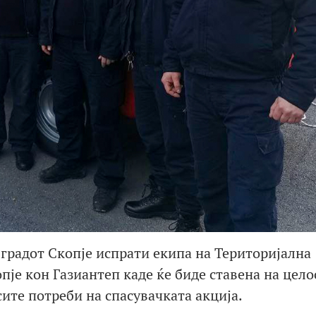
градот Скопје испрати екипа на Територијална
пје кон Газиантеп каде ќе биде ставена на цело
сите потреби на спасувачката акција.