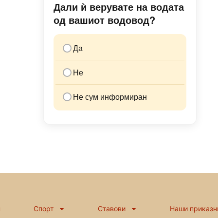
Дали ѝ верувате на водата
од вашиот водовод?
Да
Не
Не сум информиран
н
Спорт
Ставови
Наши приказн