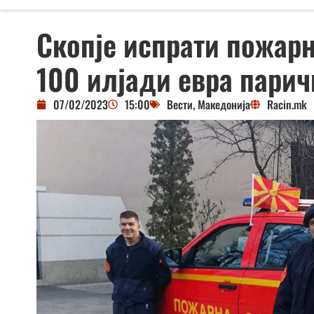
Скопје испрати пожарн
100 илјади евра пари
07/02/2023
15:00
Вести
,
Македонија
Racin.mk