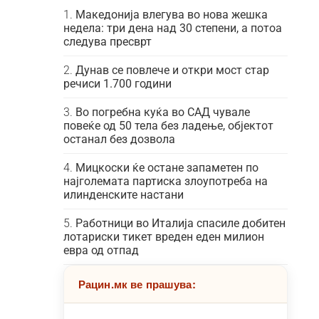
Македонија влегува во нова жешка
недела: три дена над 30 степени, а потоа
следува пресврт
Дунав се повлече и откри мост стар
речиси 1.700 години
Во погребна куќа во САД чувале
повеќе од 50 тела без ладење, објектот
останал без дозвола
Мицкоски ќе остане запаметен по
најголемата партиска злоупотреба на
илинденските настани
Работници во Италија спасиле добитен
лотариски тикет вреден еден милион
евра од отпад
Рацин.мк ве прашува: