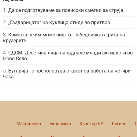
Да се подготвуваме за повисоки сметки за струја
„Газдарицата“ на Куклица отиде во притвор
Кризата не им може ништо: Победничката рута на
крузерите
СДСМ: Десетина лица нападнале млади активисти во
Ново Село
Бугарија го преполовува стажот за работа на четири
часа
Македонија
Економија
Кластер ЕУ
Регион