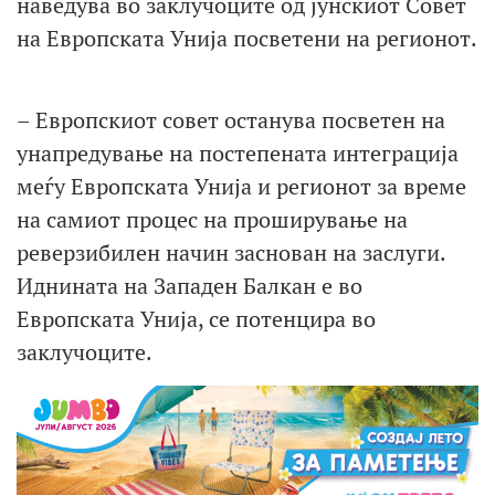
наведува во заклучоците од јунскиот Совет
на Европската Унија посветени на регионот.
– Европскиот совет останува посветен на
унапредување на постепената интеграција
меѓу Европската Унија и регионот за време
на самиот процес на проширување на
реверзибилен начин заснован на заслуги.
Иднината на Западен Балкан е во
Европската Унија, се потенцира во
заклучоците.