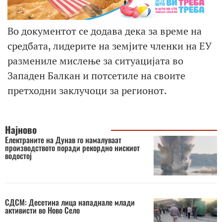
Во документот се додава дека за време на
средбата, лидерите на земјите членки на ЕУ
размениле мислење за ситуацијата во
Западен Балкан и потсетиле на своите
претходни заклучоци за регионот.
Најново
Електраните на Дунав го намалуваат
производството поради рекордно нискиот
водостој
СДСМ: Десетина лица нападнале млади
активисти во Ново Село