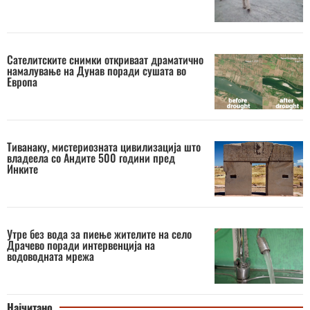
Сателитските снимки откриваат драматично
намалување на Дунав поради сушата во
Европа
Тиванаку, мистериозната цивилизација што
владеела со Андите 500 години пред
Инките
Утре без вода за пиење жителите на село
Драчево поради интервенција на
водоводната мрежа
Најчитано