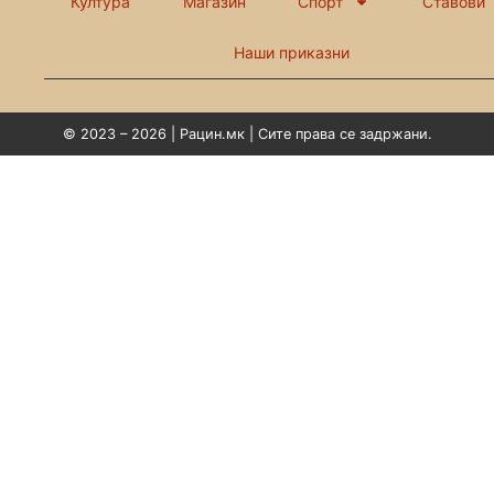
Култура
Магазин
Спорт
Ставови
Наши приказни
© 2023 – 2026 | Рацин.мк | Сите права се задржани.