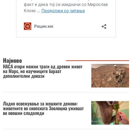
Најново
НАСА откри можни траги од древен живот
на Марс, но научниците бараат
дополнителни докази
Ладно освежување за жешките денови:
животните во скопската Зоолошка уживаат
во овошни сладоледи