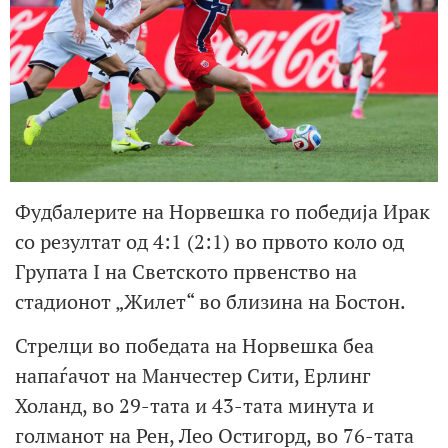
Фудбалерите на Норвешка го победија Ирак
со резултат од 4:1 (2:1) во првото коло од
Групата I на Светското првенство на
стадионот „Жилет“ во близина на Бостон.
Стрелци во победата на Норвешка беа
напаѓачот на Манчестер Сити, Ерлинг
Холанд, во 29-тата и 43-тата минута и
голманот на Рен, Лео Остигорд, во 76-тата