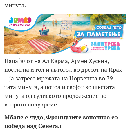
минута.
Напаѓачот на Ал Карма, Ајмен Хусеин,
постигна и гол и автогол во дресот на Ирак
– ја затресе мрежата на Норвешка во 39-
тата минута, а потоа и својот во шестата
минута од судиското продолжение во
второто полувреме.
Мбапе е чудо, Французите започнаа со
победа над Сенегал