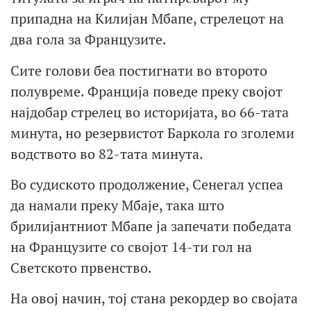
припадна на Килијан Мбапе, стрелецот на
два гола за Французите.
Сите голови беа постигнати во второто
полувреме. Франција поведе преку својот
најдобар стрелец во историјата, во 66-тата
минута, но резервистот Баркола го зголеми
водството во 82-тата минута.
Во судиското продолжение, Сенегал успеа
да намали преку Мбаје, така што
брилијантниот Мбапе ја запечати победата
на Французите со својот 14-ти гол на
Светското првенство.
На овој начин, тој стана рекордер во својата