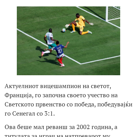
Актуелниот вицешампион на светот,
Франција, го започна своето учество на
Светското првенство со победа, победувајќи
го Сенегал со 3:1.
Ова беше мал реванш за 2002 година, а
титулата за играч на натпреварот му