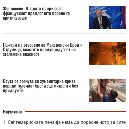
Жерновски: Владата го прифаќа
францускиот предлог што порано го
критикуваше
Пожари на отворено во Македонски Брод и
Струмица, властите предупредуваат на
зголемена опасност
Сеута се соочува со хуманитарна криза
поради големиот број деца мигранти без
придружба
Најчитано
Септемвриската пензија нема да порасне исто за сите