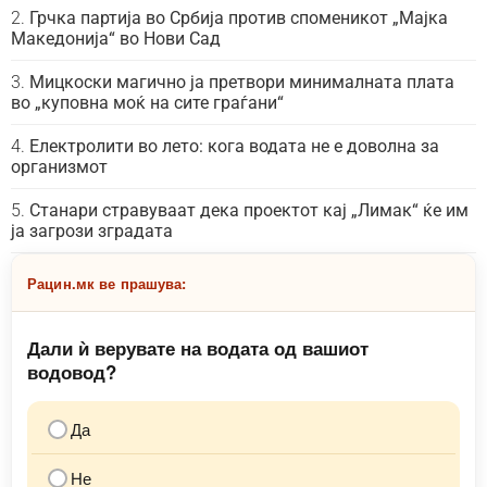
Грчка партија во Србија против споменикот „Мајка
Македонија“ во Нови Сад
Мицкоски магично ја претвори минималната плата
во „куповна моќ на сите граѓани“
Електролити во лето: кога водата не е доволна за
организмот
Станари стравуваат дека проектот кај „Лимак“ ќе им
ја загрози зградата
Рацин.мк ве прашува:
Дали ѝ верувате на водата од вашиот
водовод?
Да
Не