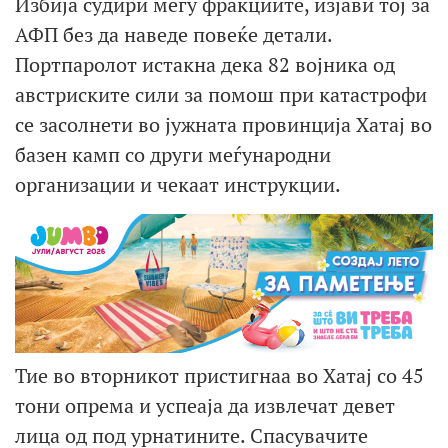
Избија судири меѓу фракциите, изјави тој за
АФП без да наведе повеќе детали.
Портпаролот истакна дека 82 војника од
австриските сили за помош при катастрофи
се засолнети во јужната провинција Хатај во
базен камп со други меѓународни
организации и чекаат инструкции.
Тие во вторникот пристигнаа во Хатај со 45
тони опрема и успеаја да извлечат девет
лица од под урнатините. Спасувачите