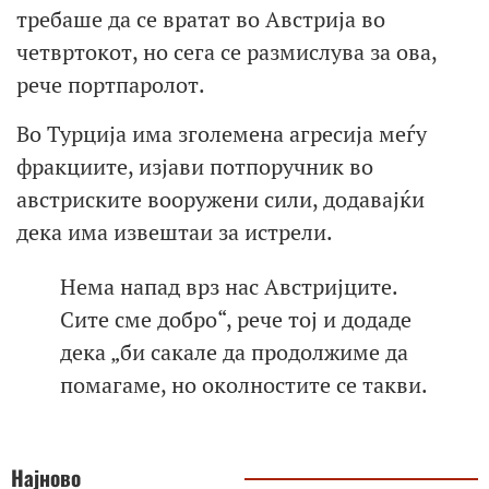
требаше да се вратат во Австрија во
четвртокот, но сега се размислува за ова,
рече портпаролот.
Во Турција има зголемена агресија меѓу
фракциите, изјави потпоручник во
австриските вооружени сили, додавајќи
дека има извештаи за истрели.
Нема напад врз нас Австријците.
Сите сме добро“, рече тој и додаде
дека „би сакале да продолжиме да
помагаме, но околностите се такви.
Најново