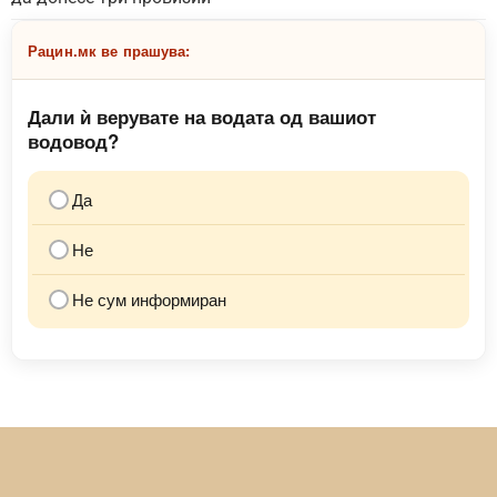
Рацин.мк ве прашува:
Дали ѝ верувате на водата од вашиот
водовод?
Да
Не
Не сум информиран