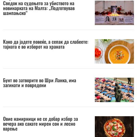
Сведок на судењето за убиството на
новинарката на Малта: „Подготвував
шампањско“
Како да јадете повеќе, а сепак да слабеете:
тајната е во изборот на храната
Бунт во затворите во Шри Ланка, има
загинати и повредени
Овие намирници не се добар избор за
вечера ако сакате мирен сон и лесно
варење