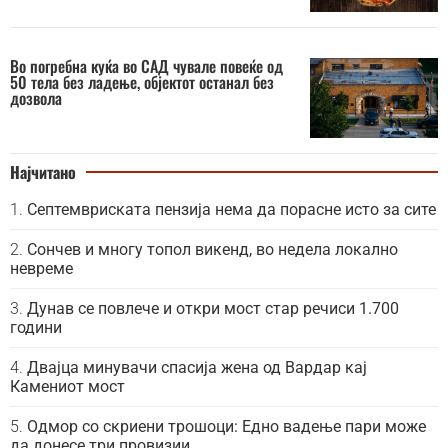
Во погребна куќа во САД чувале повеќе од
50 тела без ладење, објектот останал без
дозвола
Најчитано
Септемвриската пензија нема да порасне исто за сите
Сончев и многу топол викенд, во недела локално
невреме
Дунав се повлече и откри мост стар речиси 1.700
години
Двајца минувачи спасија жена од Вардар кај
Камениот мост
Одмор со скриени трошоци: Едно вадење пари може
да донесе три провизии