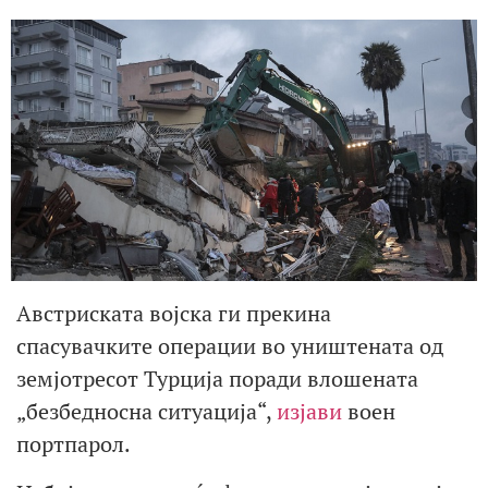
Австриската војска ги прекина
спасувачките операции во уништената од
земјотресот Турција поради влошената
„безбедносна ситуација“,
изјави
воен
портпарол.