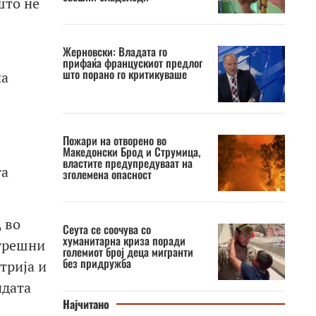
што не
Жерновски: Владата го
прифаќа францускиот предлог
што порано го критикуваше
на
Пожари на отворено во
Македонски Брод и Струмица,
властите предупредуваат на
та
зголемена опасност
 во
Сеута се соочува со
хуманитарна криза поради
атрешни
големиот број деца мигранти
без придружба
трија и
ндата
Најчитано