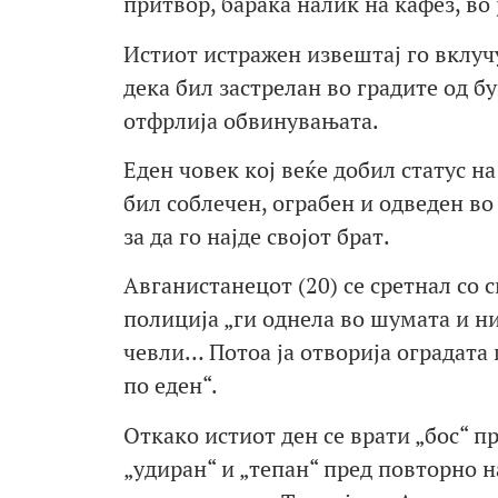
притвор, барака налик на кафез, во
Истиот истражен извештај го вклуч
дека бил застрелан во градите од б
отфрлија обвинувањата.
Еден човек кој веќе добил статус на
бил соблечен, ограбен и одведен во
за да го најде својот брат.
Авганистанецот (20) се сретнал со с
полиција „ги однела во шумата и ни 
чевли… Потоа ја отворија оградата и
по еден“.
Откако истиот ден се врати „бос“ пр
„удиран“ и „тепан“ пред повторно н