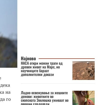
Најново
НАСА откри можни траги од
древен живот на Марс, но
научниците бараат
дополнителни докази
е
 дека
ка на
Ладно освежување за жешките
денови: животните во
да го
скопската Зоолошка уживаат во
овошни сладоледи