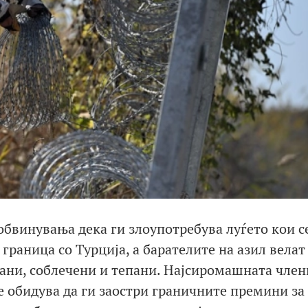
 обвинувања дека ги злоупотребува луѓето кои с
граница со Турција, а барателите на азил велат
рани, соблечени и тепани. Најсиромашната член
е обидува да ги заостри граничните премини за 