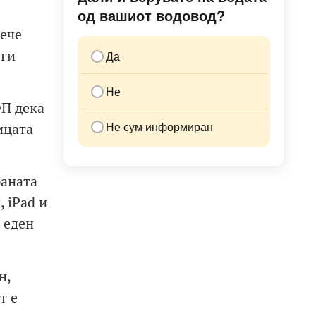
од вашиот водовод?
рече
 ги
Да
Не
ФП дека
Не сум информиран
ицата
раната
 iPad и
 еден
н,
т е