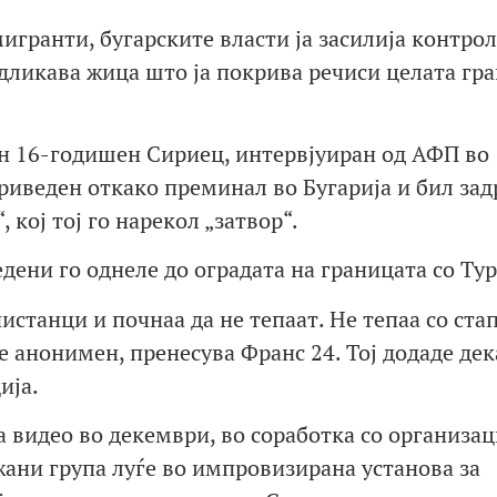
мигранти, бугарските власти ја засилија контро
дликава жица што ја покрива речиси целата гра
ен 16-годишен Сириец, интервјуиран од АФП во
приведен откако преминал во Бугарија и бил за
 кој тој го нарекол „затвор“.
едени го однеле до оградата на границата со Тур
истанци и почнаа да не тепаат. Не тепаа со ста
е анонимен, пренесува Франс 24. Тој додаде дек
ија.
 видео во декември, во соработка со организац
ажани група луѓе во импровизирана установа за