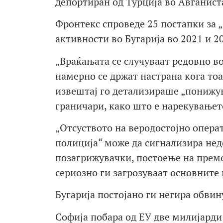
депортиран од Турција во Авганист
Фронтекс спроведе 25 постапки за 
активности во Бугарија во 2021 и 2
„Враќањата се случуваат редовно в
намерно се држат настрана кога тоа
извештај го детализираше „понижув
граничари, како што е нарекувањет
„Отсуството на веродостојно опера
полиција“ може да сигнализира нед
позагрижувачки, постоење на премо
сериозно ги загрозуваат основните 
Бугарија постојано ги негира обвин
Софија побара од ЕУ две милијарди 