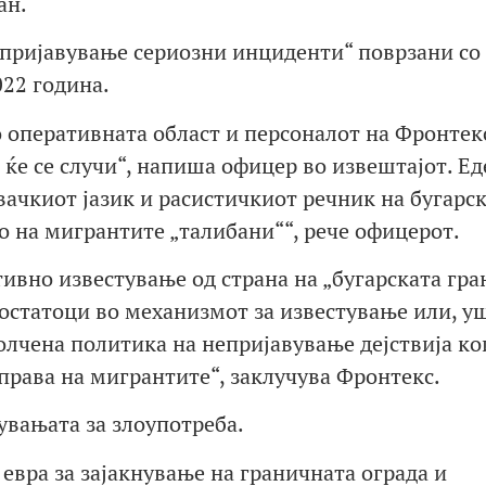
ан.
„пријавување сериозни инциденти“ поврзани со
022 година.
о оперативната област и персоналот на Фронтек
 ќе се случи“, напиша офицер во извештајот. Ед
ачкиот јазик и расистичкиот речник на бугарс
о на мигрантите „талибани““, рече офицерот.
тивно известување од страна на „бугарската гр
остатоци во механизмот за известување или, у
лчена политика на непријавување дејствија ко
права на мигрантите“, заклучува Фронтекс.
увањата за злоупотреба.
евра за зајакнување на граничната ограда и