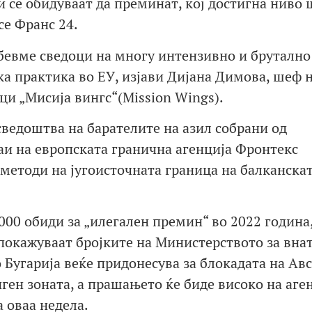
и се обидуваат да преминат, кој достигна ниво 
се Франс 24.
бевме сведоци на многу интензивно и брутално
ка практика во ЕУ, изјави Дијана Димова, шеф 
ци „Мисија вингс“(Mission Wings).
 сведоштва на барателите на азил собрани од
и на европската гранична агенција Фронтекс
 методи на југоисточната граница на балканска
000 обиди за „илегален премин“ во 2022 година,
, покажуваат бројките на Министерството за вн
 Бугарија веќе придонесува за блокадата на Авс
ген зоната, а прашањето ќе биде високо на аге
 оваа недела.