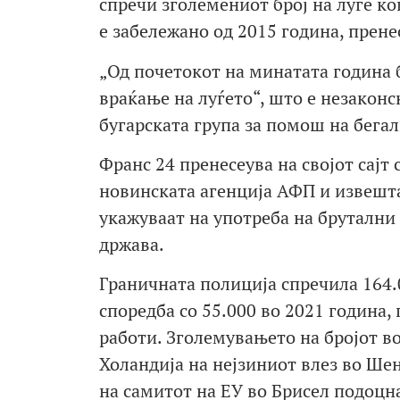
спречи зголемениот број на луѓе ко
е забележано од 2015 година, прене
„Од почетокот на минатата година 
враќање на луѓето“, што е незаконс
бугарската група за помош на бегал
Франс 24 пренесеува на својот сајт
новинската агенција АФП и извешта
укажуваат на употреба на брутални
држава.
Граничната полиција спречила 164.
споредба со 55.000 во 2021 година
работи. Зголемувањето на бројот во
Холандија на нејзиниот влез во Шен
на самитот на ЕУ во Брисел подоцна