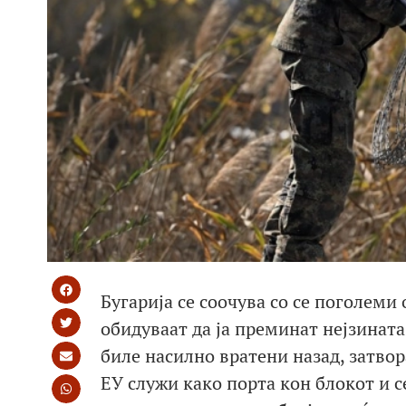
Бугарија се соочува со сe поголеми
обидуваат да ја преминат нејзината 
биле насилно вратени назад, затво
ЕУ служи како порта кон блокот и с