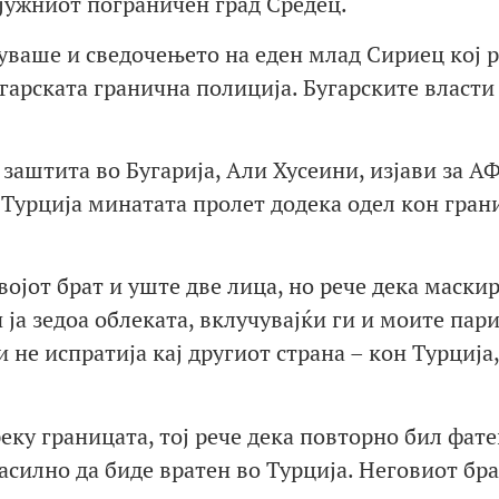
 јужниот пограничен град Средец.
уваше и сведочењето на еден млад Сириец кој 
угарската гранична полиција. Бугарските власти
 заштита во Бугарија, Али Хусеини, изјави за А
 Турција минатата пролет додека одел кон гран
војот брат и уште две лица, но рече дека маски
ја зедоа облеката, вклучувајќи ги и моите пари,
 не испратија кај другиот страна – кон Турција,
еку границата, тој рече дека повторно бил фате
асилно да биде вратен во Турција. Неговиот бра