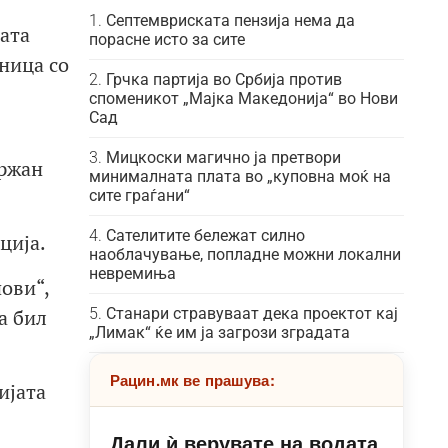
Септемвриската пензија нема да
лата
порасне исто за сите
ница со
Грчка партија во Србија против
споменикот „Мајка Македонија“ во Нови
Сад
Мицкоски магично ја претвори
држан
минималната плата во „куповна моќ на
сите граѓани“
Сателитите бележат силно
ција.
наоблачување, попладне можни локални
невремиња
пови“,
а бил
Станари стравуваат дека проектот кај
„Лимак“ ќе им ја загрози зградата
Рацин.мк ве прашува:
ијата
Дали ѝ верувате на водата