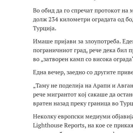
Во обид да го спречат протокот на 
долж 234 километри оградата од бо
Турција.
Имаше пријави за злоупотреба. Ед
пограничниот град, рече дека бил 
во „затворен камп со висока ограда“,
Една вечер, заедно со другите прив
„Таму не поделија на Арапи и Авган
рече мигрантот кој сакаше да остан
вратен назад преку граница во Турц
Неколку европски медиуми објавија
Lighthouse Reports, на кое се прик