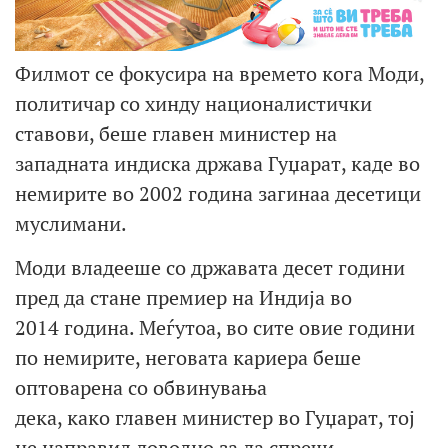
Филмот се фокусира на времето кога Моди,
политичар со хинду националистички
ставови, беше главен министер на
западната индиска држава Гуџарат, каде во
немирите во 2002 година загинаа десетици
муслимани.
Моди владееше со државата десет години
пред да стане премиер на Индија во
2014 година. Меѓутоа, во сите овие години
по немирите, неговата кариера беше
оптоварена со обвинувања
дека, како главен министер во Гуџарат, тој
не направил доволно за да спречи