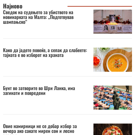
Најново
Сведок на судењето за убиството на
новинарката на Малта: „Подготвував
шампањско“
Како да јадете повеќе, а сепак да слабеете:
тајната е во изборот на храната
Бунт во затворите во Шри Ланка, има
загинати и повредени
Овие намирници не се добар избор за
вечера ако сакате мирен сон и лесно