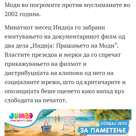
Моди во погромите против муслиманите во
2002 година.
Минатиот месец Индија го забрани
емитувањето на документарниот филм од
два дела „Индија: Прашањето на Моди“.
Властите презедоа и мерки да го спречат
прикажувањето на филмот и
дистрибуцијата на клипови од него на
социјалните мрежи, што од критичарите и
опозицијата беше оценето како напад врз
слободата на печатот.