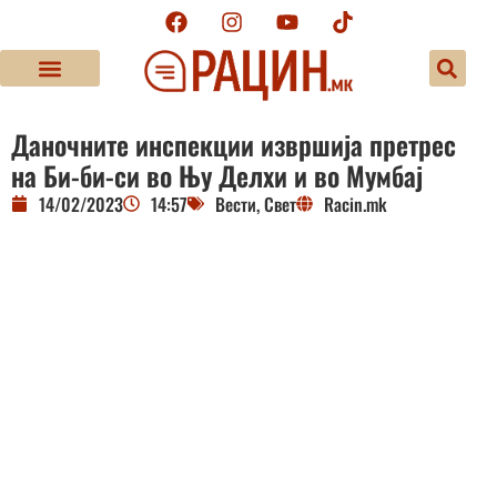
Даночните инспекции извршија претрес
на Би-би-си во Њу Делхи и во Мумбај
14/02/2023
14:57
Вести
,
Свет
Racin.mk