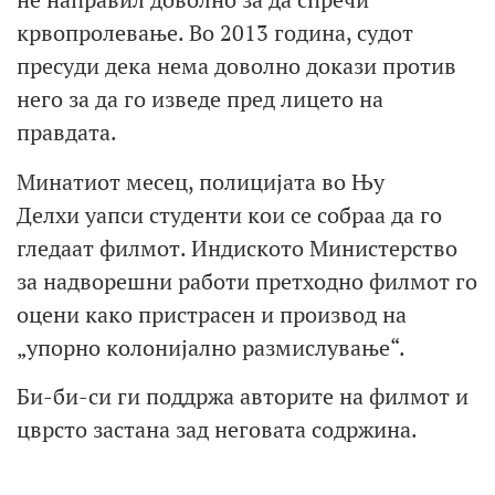
крвопролевање. Во 2013 година, судот
пресуди дека нема доволно докази против
него за да го изведе пред лицето на
правдата.
Минатиот месец, полицијата во Њу
Делхи уапси студенти кои се собраа да го
гледаат филмот. Индиското Министерство
за надворешни работи претходно филмот го
оцени како пристрасен и производ на
„упорно колонијално размислување“.
Би-би-си ги поддржа авторите на филмот и
цврсто застана зад неговата содржина.