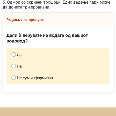
Одмор со скриени трошоци: Едно вадење пари може
да донесе три провизии
Рацин.мк ве прашува:
Дали ѝ верувате на водата од вашиот
водовод?
Да
Не
Не сум информиран