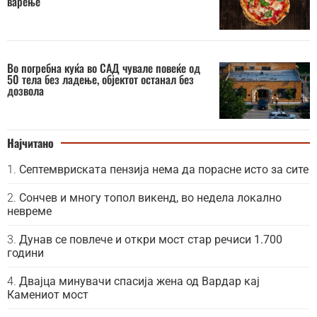
варење
Во погребна куќа во САД чувале повеќе од
50 тела без ладење, објектот останал без
дозвола
Најчитано
Септемвриската пензија нема да порасне исто за сите
Сончев и многу топол викенд, во недела локално
невреме
Дунав се повлече и откри мост стар речиси 1.700
години
Двајца минувачи спасија жена од Вардар кај
Камениот мост