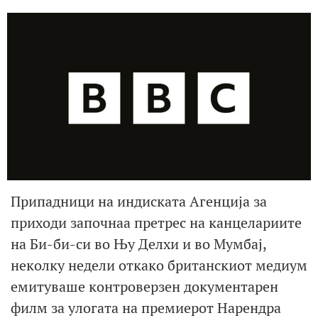
Припадници на индиската Агенција за
приходи започнаа претрес на канцелариите
на Би-би-си во Њу Делхи и во Мумбај,
неколку недели откако британскиот медиум
емитуваше контроверзен документарен
филм за улогата на премиерот Нарендра