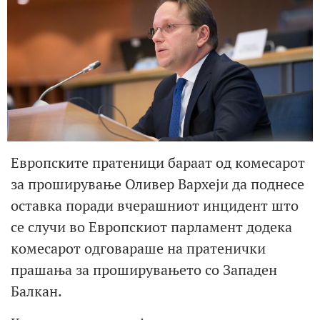
Европските пратеници бараат од комесарот
за проширување Оливер Вархеји да поднесе
оставка поради вчерашниот инцидент што
се случи во Европскиот парламент додека
комесарот одговараше на пратенички
прашања за проширувањето со Западен
Балкан.