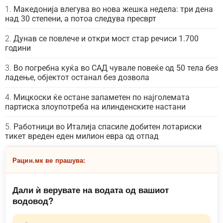
Македонија влегува во нова жешка недела: три дена
над 30 степени, а потоа следува пресврт
Дунав се повлече и откри мост стар речиси 1.700
години
Во погребна куќа во САД чувале повеќе од 50 тела без
ладење, објектот останал без дозвола
Мицкоски ќе остане запаметен по најголемата
партиска злоупотреба на илинденските настани
Работници во Италија спасиле добитен лотариски
тикет вреден еден милион евра од отпад
Рацин.мк ве прашува:
Дали ѝ верувате на водата од вашиот
водовод?