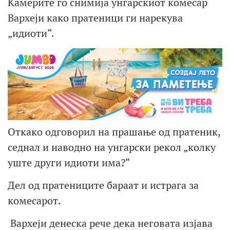
Камерите го снимија унгарскиот комесар
Вархеји како пратеници ги нарекува
„идиоти“.
Откако одговорил на прашање од пратеник,
седнал и наводно на унгарски рекол „колку
уште други идиоти има?“
Дел од пратениците бараат и истрага за
комесарот.
Вархеји денеска рече дека неговата изјава