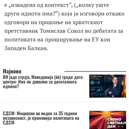
е „извадена од контекст“, („колку уште
други идиоти има?“) која ја изговори откако
одговори на прашање на хрватскиот
претставник Томислав Сокол во дебатата за
политиката на проширување на ЕУ кон
Западен Балкан.
Најново
ВИ јаде струја, Македонија (ќе) гради дата-
центри: Има ли доволно за дигиталната
иднина?
СДСМ: Мицкоски во видео за 35 години
независност, ја промовира политиката на
СДСМ