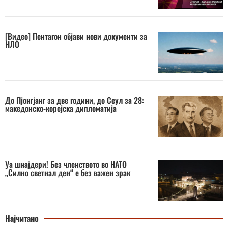
[Видео] Пентагон објави нови документи за
НЛО
До Пјонгјанг за две години, до Сеул за 28:
македонско-корејска дипломатија
Уа шнајдери! Без членството во НАТО
„Силно светнал ден“ е без важен зрак
Најчитано