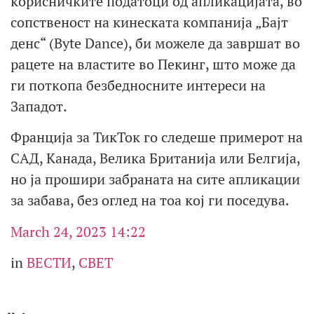
корисничките податоци од апликацијата, во
сопственост на кинеската компанија „Бајт
денс“ (Byte Dance), би можеле да завршат во
рацете на властите во Пекинг, што може да
ги поткопа безбедносните интереси на
Западот.
Франција за ТикТок го следеше примерот на
САД, Канада, Велика Британија или Белгија,
но ја прошири забраната на сите апликации
за забава, без оглед на тоа кој ги поседува.
March 24, 2023 14:22
in
ВЕСТИ
,
СВЕТ