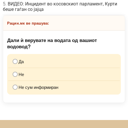
ВИДЕО: Инцидент во косовскиот парламент, Курти
беше гаѓан со јајца
Рацин.мк ве прашува:
Дали ѝ верувате на водата од вашиот
водовод?
Да
Не
Не сум информиран