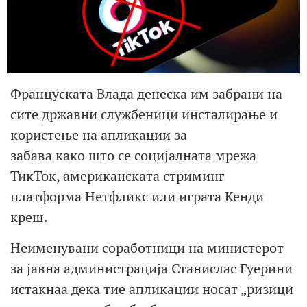
Француската Влада денеска им забрани на
сите државни службеници инсталирање и
користење на апликации за
забава како што се социјалната мрежа
ТикТок, американската стриминг
платформа Нетфликс или играта Кенди
креш.
Неименувани соработници на министерот
за јавна администрација Станислас Гуерини
истакнаа дека тие апликации носат „ризици