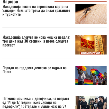
Најново
Македонија веќе е на европската карта на
Западен Нил: што треба да знаат граѓаните
и туристите
Македонија влегува во нова жешка недела:
три дена над 30 степени, а потоа следува
пресврт
Парада на гордоста денеска се одржа во
Прага
Петмина момчиња и девојчиња, на возраст
од 14 до 17 години, како „ловци на
педофили“ претепале и убиле маж на 37