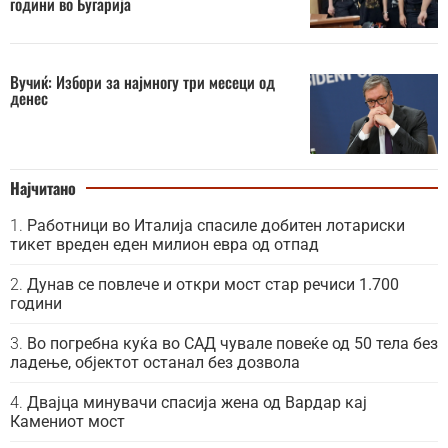
години во Бугарија
Вучиќ: Избори за најмногу три месеци од
денес
Најчитано
Работници во Италија спасиле добитен лотариски
тикет вреден еден милион евра од отпад
Дунав се повлече и откри мост стар речиси 1.700
години
Во погребна куќа во САД чувале повеќе од 50 тела без
ладење, објектот останал без дозвола
Двајца минувачи спасија жена од Вардар кај
Камениот мост