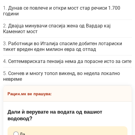
Дунав се повлече и откри мост стар речиси 1.700
години
Двајца минувачи спасија жена од Вардар кај
Камениот мост
Работници во Италија спасиле добитен лотариски
тикет вреден еден милион евра од отпад
Септемвриската пензија нема да порасне исто за сите
Сончев и многу топол викенд, во недела локално
невреме
Рацин.мк ве прашува:
Дали ѝ верувате на водата од вашиот
водовод?
Да