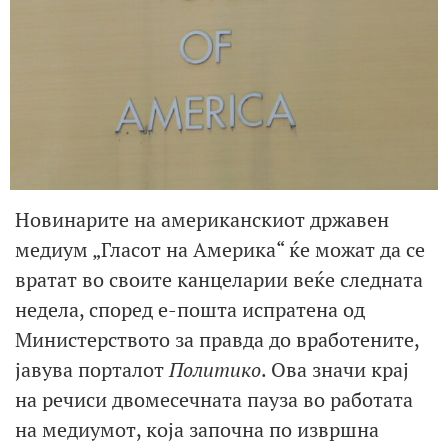
Новинарите на американскиот државен
медиум „Гласот на Америка“ ќе можат да се
вратат во своите канцеларии веќе следната
недела, според е-пошта испратена од
Министерството за правда до вработените,
јавува порталот
Политико
. Ова значи крај
на речиси двомесечната пауза во работата
на медиумот, која започна по извршна