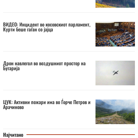
ВИДЕО: Инцидент во косовскиот парламент,
Курти беше гаѓан со јајца
Дрон навлегол во воздушниот простор на
Бугарија
ЦУК: Активни пожари има во Ѓорче Петров и
Арачиново
Најчитано