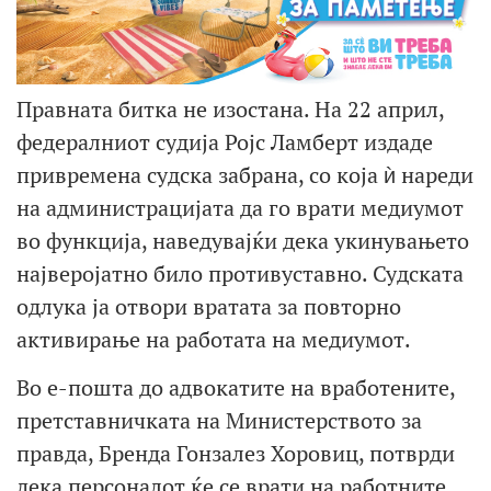
Правната битка не изостана. На 22 април,
федералниот судија Ројс Ламберт издаде
привремена судска забрана, со која ѝ нареди
на администрацијата да го врати медиумот
во функција, наведувајќи дека укинувањето
најверојатно било противуставно. Судската
одлука ја отвори вратата за повторно
активирање на работата на медиумот.
Во е-пошта до адвокатите на вработените,
претставничката на Министерството за
правда, Бренда Гонзалез Хоровиц, потврди
дека персоналот ќе се врати на работните