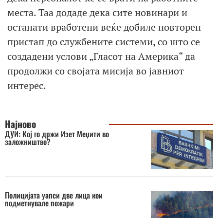
места. Таа додаде дека сите новинари и
останати вработени веќе добиле повторен
пристап до службените системи, со што се
создадени услови „Гласот на Америка“ да
продолжи со својата мисија во јавниот
интерес.
Најново
ДУИ: Кој го држи Изет Меџити во
заложништво?
Полицијата уапси две лица кои
подметнувале пожари