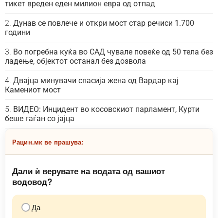
тикет вреден еден милион евра од отпад
Дунав се повлече и откри мост стар речиси 1.700
години
Во погребна куќа во САД чувале повеќе од 50 тела без
ладење, објектот останал без дозвола
Двајца минувачи спасија жена од Вардар кај
Камениот мост
ВИДЕО: Инцидент во косовскиот парламент, Курти
беше гаѓан со јајца
Рацин.мк ве прашува:
Дали ѝ верувате на водата од вашиот
водовод?
Да