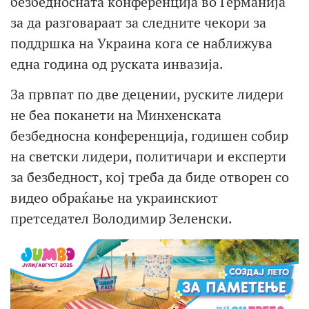
безбедносната конференција во Германија
за да разговараат за следните чекори за
поддршка на Украина кога се наближува
една година од руската инвазија.
За првпат по две децении, руските лидери
не беа поканети на Минхенската
безбедносна конференција, годишен собир
на светски лидери, политичари и експерти
за безбедност, кој треба да биде отворен со
видео обраќање на украинскиот
претседател Володимир Зеленски.