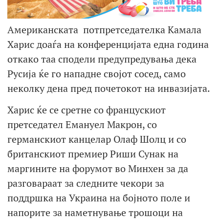
Американската потпретседателка Камала
Харис доаѓа на конференцијата една година
откако таа сподели предупредувања дека
Русија ќе го нападне својот сосед, само
неколку дена пред почетокот на инвазијата.
Харис ќе се сретне со францускиот
претседател Емануел Макрон, со
германскиот канцелар Олаф Шолц и со
британскиот премиер Риши Сунак на
маргините на форумот во Минхен за да
разговараат за следните чекори за
поддршка на Украина на бојното поле и
напорите за наметнување трошоци на