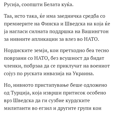
Русија, соопшти Белата куќа.
Таа, исто така, ќе има заедничка средба со
премиерите на Финска и Шведска на која ќе
ја нагласи силната поддршка на Вашингтон
за нивните апликации за влез во НАТО.
Нордиските земји, кои претходно беа тесно
поврзани со НАТО, без всушност да бидат
членки, побрзаа да се приклучат на воениот
сојуз по руската инвазија на Украина.
Но, нивното пристапување беше одложено
од Турција, која изврши притисок особено
врз Шведска да ги сузбие курдските
милитанти во егзил и другите групи кои