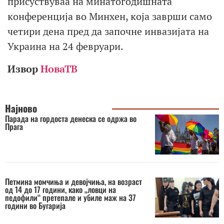
присуствуваа на минатогодишната
конференција во Минхен, која заврши само
четири дена пред да започне инвазијата на
Украина на 24 февруари.
Извор
НоваТВ
Најново
Парада на гордоста денеска се одржа во
Прага
Петмина момчиња и девојчиња, на возраст
од 14 до 17 години, како „ловци на
педофили“ претепале и убиле маж на 37
години во Бугарија