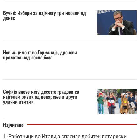
Вучиќ: Избори за најмногу три месеци од
денес
Нов инцидент во Германија, дронови
прелетаа над воена база
Софија влезе меѓу десетте градови со
најголем ризик од џепарење и други
улични измами
Најчитано
Работници во Италија спасиле добитен лотариски