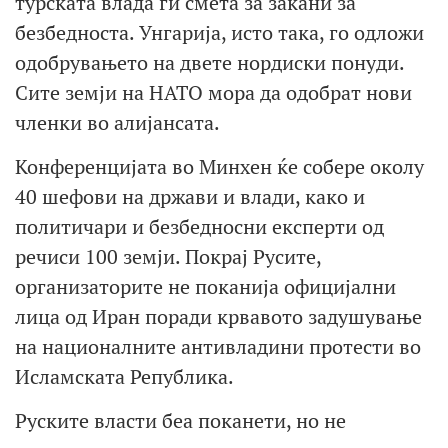
турската влада ги смета за закани за
безбедноста. Унгарија, исто така, го одложи
одобрувањето на двете нордиски понуди.
Сите земји на НАТО мора да одобрат нови
членки во алијансата.
Конференцијата во Минхен ќе собере околу
40 шефови на држави и влади, како и
политичари и безбедносни експерти од
речиси 100 земји. Покрај Русите,
организаторите не поканија официјални
лица од Иран поради крвавото задушување
на националните антивладини протести во
Исламската Република.
Руските власти беа поканети, но не