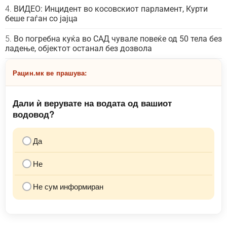
ВИДЕО: Инцидент во косовскиот парламент, Курти
беше гаѓан со јајца
Во погребна куќа во САД чувале повеќе од 50 тела без
ладење, објектот останал без дозвола
Рацин.мк ве прашува:
Дали ѝ верувате на водата од вашиот
водовод?
Да
Не
Не сум информиран