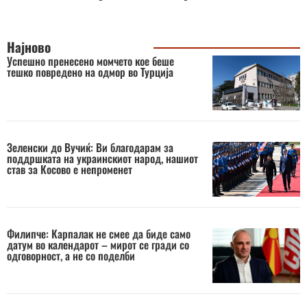
Најново
Успешно пренесено момчето кое беше
тешко повредено на одмор во Турција
Зеленски до Вучиќ: Ви благодарам за
поддршката на украинскиот народ, нашиот
став за Косово е непроменет
Филипче: Карпалак не смее да биде само
датум во календарот – мирот се гради со
одговорност, а не со поделби