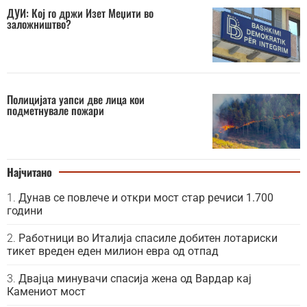
ДУИ: Кој го држи Изет Меџити во
заложништво?
Полицијата уапси две лица кои
подметнувале пожари
Најчитано
Дунав се повлече и откри мост стар речиси 1.700
години
Работници во Италија спасиле добитен лотариски
тикет вреден еден милион евра од отпад
Двајца минувачи спасија жена од Вардар кај
Камениот мост