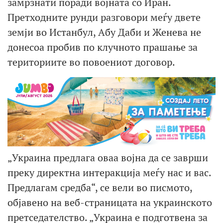
замрзнати поради војната со Иран.
Претходните рунди разговори меѓу двете
земји во Истанбул, Абу Даби и Женева не
донесоа пробив по клучното прашање за
териториите во повоениот договор.
„Украина предлага оваа војна да се заврши
преку директна интеракција меѓу нас и вас.
Предлагам средба“, се вели во писмото,
објавено на веб-страницата на украинското
претседателство. „Украина е подготвена за