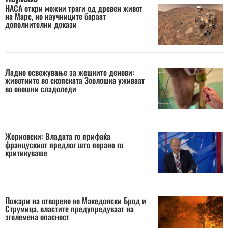
НАСА откри можни траги од древен живот
на Марс, но научниците бараат
дополнителни докази
Ладно освежување за жешките денови:
животните во скопската Зоолошка уживаат
во овошни сладоледи
Жерновски: Владата го прифаќа
францускиот предлог што порано го
критикуваше
Пожари на отворено во Македонски Брод и
Струмица, властите предупредуваат на
зголемена опасност