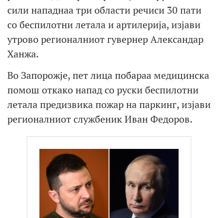
сили нападнаа три области речиси 30 пати
со беспилотни летала и артилерија, изјави
утрово регионалниот гувернер Александар
Ханжа.
Во Запорожје, пет лица побараа медицинска
помош откако напад со руски беспилотни
летала предизвика пожар на паркинг, изјави
регионалниот службеник Иван Федоров.