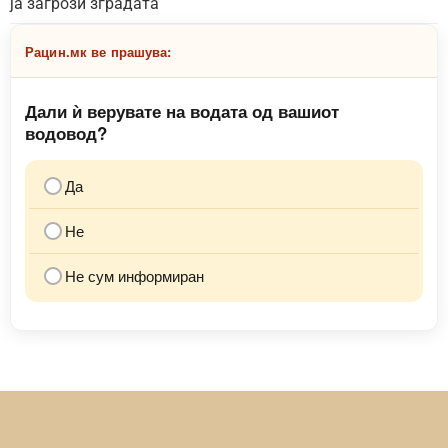
ја загрози зградата
Рацин.мк ве прашува:
Дали ѝ верувате на водата од вашиот
водовод?
Да
Не
Не сум информиран