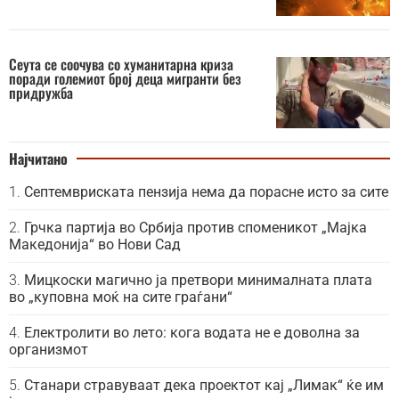
Сеута се соочува со хуманитарна криза
поради големиот број деца мигранти без
придружба
Најчитано
Септемвриската пензија нема да порасне исто за сите
Грчка партија во Србија против споменикот „Мајка
Македонија“ во Нови Сад
Мицкоски магично ја претвори минималната плата
во „куповна моќ на сите граѓани“
Електролити во лето: кога водата не е доволна за
организмот
Станари стравуваат дека проектот кај „Лимак“ ќе им