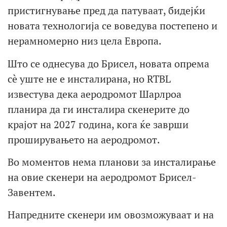
пристигнување пред да патуваат, бидејќи
новата технологија се воведува постепено и
нерамномерно низ цела Европа.
Што се однесува до Брисел, новата опрема
сè уште не е инсталирана, но RTBL
известува дека аеродромот Шарлроа
планира да ги инсталира скенерите до
крајот на 2027 година, кога ќе заврши
проширувањето на аеродромот.
Во моментов нема планови за инсталирање
на овие скенери на аеродромот Брисел-
Завентем.
Напредните скенери им овозможуваат и на