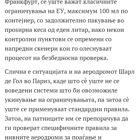
Франкфурт, сè уште важат класичните
ограничувања на ЕУ, максимум 100 мл по
контејнер, со задолжително пакување во
проѕирна кеса од еден литар, иако некои
контролни пунктови се опремени со
напредни скенери кои го олеснуваат
процесот на безбедносна проверка.
Слична е ситуацијата и на аеродромот Шарл
де Гол во Париз, каде што сè уште не се
воведени системи што би овозможиле
укинување на ограничувањата, па затоа сè
уште се применуваат стандардни правила.
Затоа, на патниците им се препорачува да
ги проверат специфичните правила за
нивните аеродроми за поаѓање и