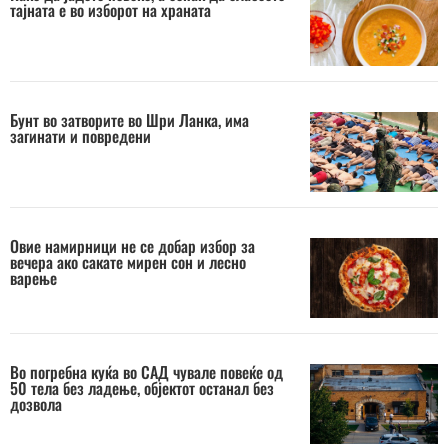
тајната е во изборот на храната
Бунт во затворите во Шри Ланка, има
загинати и повредени
Овие намирници не се добар избор за
вечера ако сакате мирен сон и лесно
варење
Во погребна куќа во САД чувале повеќе од
50 тела без ладење, објектот останал без
дозвола