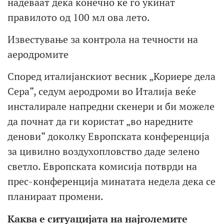
надеваат дека конечно ќе го укинат
правилото од 100 мл ова лето.
Известување за контрола на течности на
аеродромите
Според италијанскиот весник „Кориере дела
Сера“, седум аеродроми во Италија веќе
инсталирале напредни скенери и би можеле
да почнат да ги користат „во наредните
денови“ доколку Европската конференција
за цивилно воздухопловство даде зелено
светло. Европската комисија потврди на
прес-конференција минатата недела дека се
планираат промени.
Каква е ситуацијата на најголемите