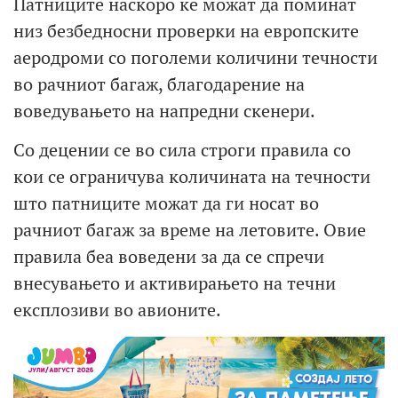
Патниците наскоро ќе можат да поминат
низ безбедносни проверки на европските
аеродроми со поголеми количини течности
во рачниот багаж, благодарение на
воведувањето на напредни скенери.
Со децении се во сила строги правила со
кои се ограничува количината на течности
што патниците можат да ги носат во
рачниот багаж за време на летовите. Овие
правила беа воведени за да се спречи
внесувањето и активирањето на течни
експлозиви во авионите.