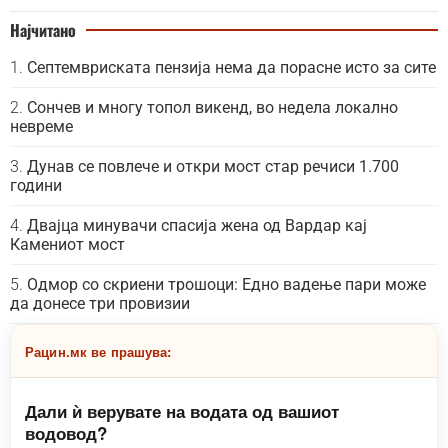
Најчитано
Септемвриската пензија нема да порасне исто за сите
Сончев и многу топол викенд, во недела локално
невреме
Дунав се повлече и откри мост стар речиси 1.700
години
Двајца минувачи спасија жена од Вардар кај
Камениот мост
Одмор со скриени трошоци: Едно вадење пари може
да донесе три провизии
Рацин.мк ве прашува:
Дали ѝ верувате на водата од вашиот
водовод?