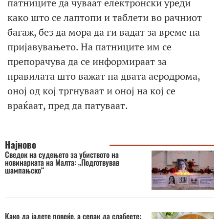
патниците да чуваат електронски уреди
како што се лаптопи и таблети во рачниот
багаж, без да мора да ги вадат за време на
пријавувањето. На патниците им се
препорачува да се информираат за
правилата што важат на двата аеродрома,
оној од кој тргнуваат и оној на кој се
враќаат, пред да патуваат.
Најново
Сведок на судењето за убиството на
новинарката на Малта: „Подготвував
шампањско“
Како да јадете повеќе, а сепак да слабеете: