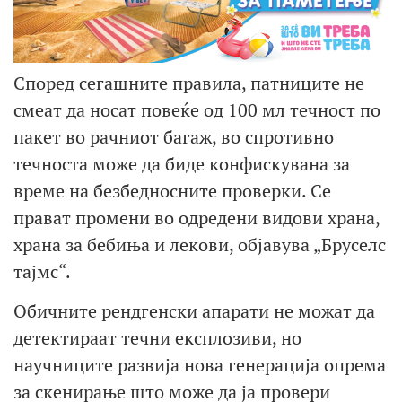
Според сегашните правила, патниците не
смеат да носат повеќе од 100 мл течност по
пакет во рачниот багаж, во спротивно
течноста може да биде конфискувана за
време на безбедносните проверки. Се
прават промени во одредени видови храна,
храна за бебиња и лекови, објавува „Бруселс
тајмс“.
Обичните рендгенски апарати не можат да
детектираат течни експлозиви, но
научниците развија нова генерација опрема
за скенирање што може да ја провери