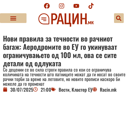
Нови правила за течности во рачниот
багаж: Аеродромите во ЕУ го укинуваат
ограничувањето од 100 мл, ова се сите
детали од одлуката
Со децении се во сила строги правила со кои се ограничува
количината на течности што патниците можат да ги носат во своите
рачни торби за време на летовите, но новите прописи наскоро би
можеле да го променат
30/07/2025
21:00
Вести
,
Кластер ЕУ
Racin.mk