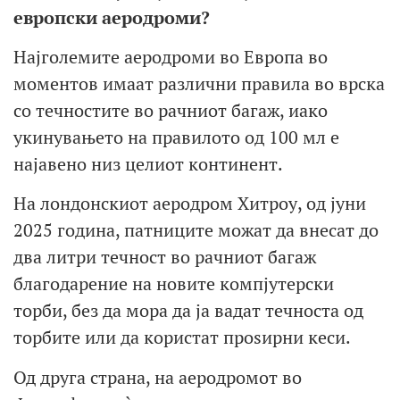
европски аеродроми?
Најголемите аеродроми во Европа во
моментов имаат различни правила во врска
со течностите во рачниот багаж, иако
укинувањето на правилото од 100 мл е
најавено низ целиот континент.
На лондонскиот аеродром Хитроу, од јуни
2025 година, патниците можат да внесат до
два литри течност во рачниот багаж
благодарение на новите компјутерски
торби, без да мора да ја вадат течноста од
торбите или да користат проѕирни кеси.
Од друга страна, на аеродромот во