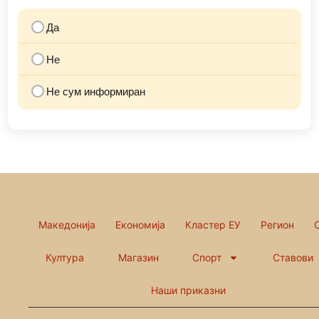
Да
Не
Не сум информиран
Македонија
Економија
Кластер ЕУ
Регион
Култура
Магазин
Спорт
Ставови
Наши приказни