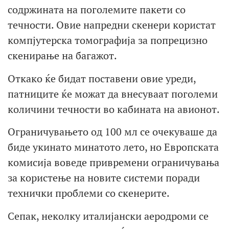
содржината на поголемите пакети со
течности. Овие напредни скенери користат
компјутерска томографија за попрецизно
скенирање на багажот.
Откако ќе бидат поставени овие уреди,
патниците ќе можат да внесуваат поголеми
количини течности во кабината на авионот.
Ограничувањето од 100 мл се очекуваше да
биде укинато минатото лето, но Европската
комисија воведе привремени ограничувања
за користење на новите системи поради
технички проблеми со скенерите.
Сепак, неколку италијански аеродроми се