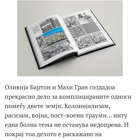
Оливија Бартон и Махи Гран создадоа
прекрасно дело за комплицираните односи
помеѓу двете земји. Колонијализам,
расизам, војна, пост-воени трауми… ниту
една болна тема не останува недопрена. И
покрај тоа делото е раскажано на