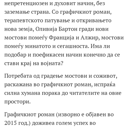
непретенциозен и духовит начин, без
заземање страна. Со графичкиот роман,
терапевтското патување и откривањето
нова земја, Оливија Бартон гради нови
мостови помеѓу Франција и Алжир, мостови
помеѓу минатото и сегашноста. Има ли
подобар и поефикасен начин конечно да се
стави крај на војната?
Потребата од градење мостови и соживот,
раскажана во графичкиот роман, испраќа
силна хумана порака до читателите на овие
простори.
Графичкиот роман (изворно е објавен во
2015 год.) доживеа голем успех во