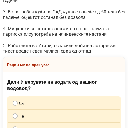
години
Во погребна куќа во САД чувале повеќе од 50 тела без
ладење, објектот останал без дозвола
Мицкоски ќе остане запаметен по најголемата
партиска злоупотреба на илинденските настани
Работници во Италија спасиле добитен лотариски
тикет вреден еден милион евра од отпад
Рацин.мк ве прашува:
Дали ѝ верувате на водата од вашиот
водовод?
Да
Не