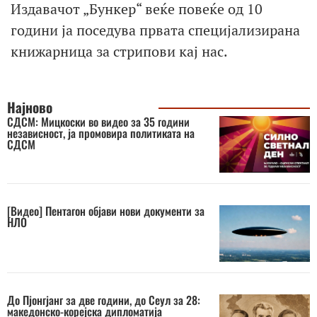
Издавачот „Бункер“ веќе повеќе од 10
години ја поседува првата специјализирана
книжарница за стрипови кај нас.
Најново
СДСМ: Мицкоски во видео за 35 години
независност, ја промовира политиката на
СДСМ
[Видео] Пентагон објави нови документи за
НЛО
До Пјонгјанг за две години, до Сеул за 28:
македонско-корејска дипломатија