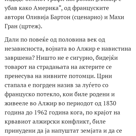
убав како Америка“, од француските
автори Оливија Бартон (сценарио) и Махи
Гран (цртеж).
Дали по повеќе од половина век од
независноста, војната во Алжир е навистина
завршена? Ништо не е сигурно, бидејќи
товарот на страдањата на актерите се
пренесува на нивните потомци. Црни
стапала е погрден назив за луѓето со
француско потекло, кои биле родени и
живееле во Алжир во периодот од 1830
година до 1962 година кога, по крајот на
крвавиот алжирски конфликт, биле
принудени да ја напуштат земјата и да се