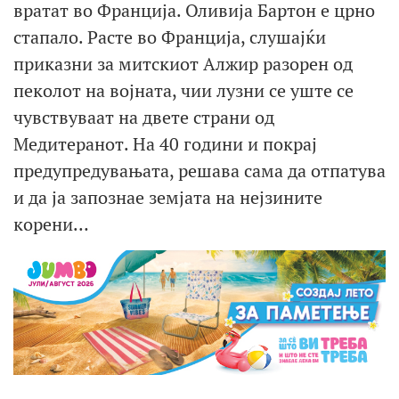
вратат во Франција. Оливија Бартон е црно
стапало. Расте во Франција, слушајќи
приказни за митскиот Алжир разорен од
пеколот на војната, чии лузни се уште се
чувствуваат на двете страни од
Медитеранот. На 40 години и покрај
предупредувањата, решава сама да отпатува
и да ја запознае земјата на нејзините
корени…