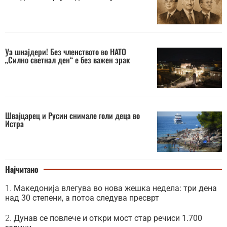
Уа шнајдери! Без членството во НАТО
„Силно светнал ден“ е без важен зрак
Швајцарец и Русин снимале голи деца во
Истра
Најчитано
Македонија влегува во нова жешка недела: три дена
над 30 степени, а потоа следува пресврт
Дунав се повлече и откри мост стар речиси 1.700